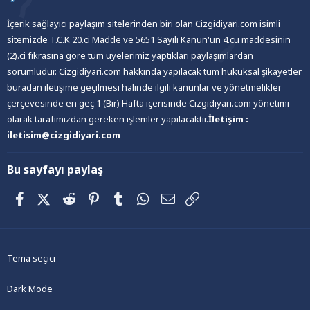
İçerik sağlayıcı paylaşım sitelerinden biri olan Cizgidiyari.com isimli
sitemizde T.C.K 20.ci Madde ve 5651 Sayılı Kanun'un 4.cü maddesinin
(2).ci fıkrasına göre tüm üyelerimiz yaptıkları paylaşımlardan
sorumludur. Cizgidiyari.com hakkında yapılacak tüm hukuksal şikayetler
buradan iletişime geçilmesi halinde ilgili kanunlar ve yönetmelikler
çerçevesinde en geç 1 (Bir) Hafta içerisinde Cizgidiyari.com yönetimi
olarak tarafımızdan gereken işlemler yapılacaktır.
İletişim :
iletisim@cizgidiyari.com
Bu sayfayı paylaş
Facebook
X (Twitter)
Reddit
Pinterest
Tumblr
WhatsApp
E-posta
Link
Tema seçici
Dark Mode