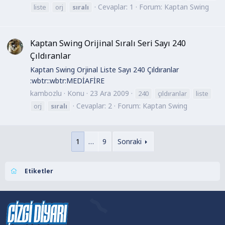
Cevaplar: 1
Forum:
Kaptan Swing
liste
orj
sıralı
Kaptan Swing Orijinal Sıralı Seri Sayı 240
Çıldıranlar
Kaptan Swing Orjinal Liste Sayı 240 Çıldıranlar
:wbtr::wbtr:MEDİAFİRE
kambozlu
Konu
23 Ara 2009
240
çıldıranlar
liste
Cevaplar: 2
Forum:
Kaptan Swing
orj
sıralı
1
…
9
Sonraki
Etiketler