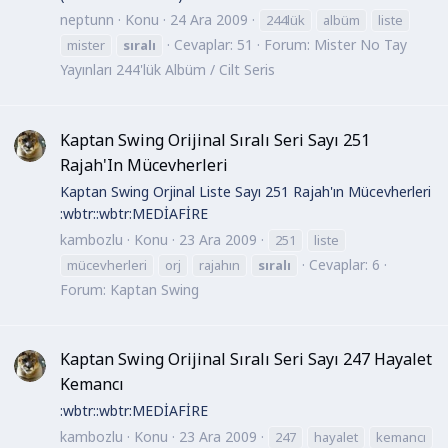
neptunn
Konu
24 Ara 2009
244lük
albüm
liste
Cevaplar: 51
Forum:
Mister No Tay
mister
sıralı
Yayınları 244'lük Albüm / Cilt Seris
Kaptan Swing Orijinal Sıralı Seri Sayı 251
Rajah'In Mücevherleri
Kaptan Swing Orjinal Liste Sayı 251 Rajah'ın Mücevherleri
:wbtr::wbtr:MEDİAFİRE
kambozlu
Konu
23 Ara 2009
251
liste
Cevaplar: 6
mücevherleri
orj
rajahın
sıralı
Forum:
Kaptan Swing
Kaptan Swing Orijinal Sıralı Seri Sayı 247 Hayalet
Kemancı
:wbtr::wbtr:MEDİAFİRE
kambozlu
Konu
23 Ara 2009
247
hayalet
kemancı