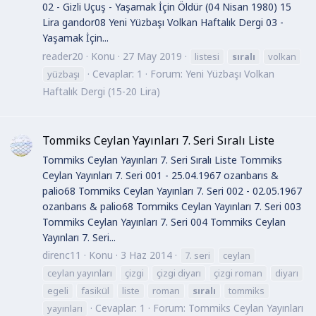
02 - Gizli Uçuş - Yaşamak İçin Öldür (04 Nisan 1980) 15
Lira gandor08 Yeni Yüzbaşı Volkan Haftalık Dergi 03 -
Yaşamak İçin...
reader20
Konu
27 May 2019
listesi
sıralı
volkan
Cevaplar: 1
Forum:
Yeni Yüzbaşı Volkan
yüzbaşı
Haftalık Dergi (15-20 Lira)
Tommiks Ceylan Yayınları 7. Seri Sıralı Liste
Tommiks Ceylan Yayınları 7. Seri Sıralı Liste Tommiks
Ceylan Yayınları 7. Seri 001 - 25.04.1967 ozanbarıs &
palio68 Tommiks Ceylan Yayınları 7. Seri 002 - 02.05.1967
ozanbarıs & palio68 Tommiks Ceylan Yayınları 7. Seri 003
Tommiks Ceylan Yayınları 7. Seri 004 Tommiks Ceylan
Yayınları 7. Seri...
direnc11
Konu
3 Haz 2014
7. seri
ceylan
ceylan yayınları
çizgi
çizgi diyarı
çizgi roman
diyarı
egeli
fasikül
liste
roman
sıralı
tommiks
Cevaplar: 1
Forum:
Tommiks Ceylan Yayınları
yayınları