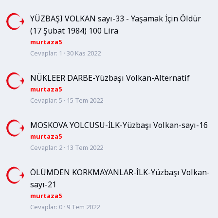
YÜZBAŞI VOLKAN sayı-33 - Yaşamak İçin Öldür
(17 Şubat 1984) 100 Lira
murtaza5
Cevaplar
1
30 Kas 2022
NÜKLEER DARBE-Yüzbaşı Volkan-Alternatif
murtaza5
Cevaplar
5
15 Tem 2022
MOSKOVA YOLCUSU-İLK-Yüzbaşı Volkan-sayı-16
murtaza5
Cevaplar
2
13 Tem 2022
ÖLÜMDEN KORKMAYANLAR-İLK-Yüzbaşı Volkan-
sayı-21
murtaza5
Cevaplar
0
9 Tem 2022