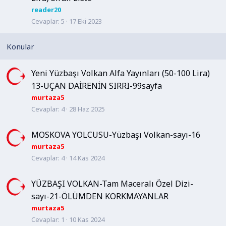
b
reader20
i
Cevaplar
5
17 Eki 2023
t
Yeni Yüzbaşı Volkan Alfa Yayınları (50-100 Lira)
13-UÇAN DAİRENİN SIRRI-99sayfa
murtaza5
Cevaplar
4
28 Haz 2025
MOSKOVA YOLCUSU-Yüzbaşı Volkan-sayı-16
murtaza5
Cevaplar
4
14 Kas 2024
YÜZBAŞI VOLKAN-Tam Maceralı Özel Dizi-
sayı-21-ÖLÜMDEN KORKMAYANLAR
murtaza5
Cevaplar
1
10 Kas 2024