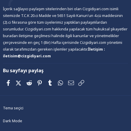
İçerik sağlayıcı paylaşım sitelerinden biri olan Cizgidiyari.com isimli
sitemizde T.C.K 20.ci Madde ve 5651 Sayılı Kanun'un 4.cü maddesinin
(2).ci fıkrasına göre tüm üyelerimiz yaptıkları paylaşımlardan
sorumludur. Cizgidiyari.com hakkında yapılacak tüm hukuksal şikayetler
buradan iletişime geçilmesi halinde ilgili kanunlar ve yönetmelikler
çerçevesinde en geç 1 (Bir) Hafta içerisinde Cizgidiyari.com yönetimi
olarak tarafımızdan gereken işlemler yapılacaktır.
İletişim :
iletisim@cizgidiyari.com
Bu sayfayı paylaş
Facebook
X (Twitter)
Reddit
Pinterest
Tumblr
WhatsApp
E-posta
Link
Tema seçici
Dark Mode