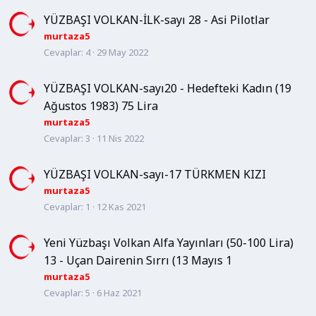
YÜZBAŞI VOLKAN-İLK-sayı 28 - Asi Pilotlar
murtaza5
Cevaplar
4
29 May 2022
YÜZBAŞI VOLKAN-sayı20 - Hedefteki Kadın (19
Ağustos 1983) 75 Lira
murtaza5
Cevaplar
3
11 Nis 2022
YÜZBAŞI VOLKAN-sayı-17 TÜRKMEN KIZI
murtaza5
Cevaplar
1
12 Kas 2021
Yeni Yüzbaşı Volkan Alfa Yayınları (50-100 Lira)
13 - Uçan Dairenin Sırrı (13 Mayıs 1
murtaza5
Cevaplar
5
6 Haz 2021