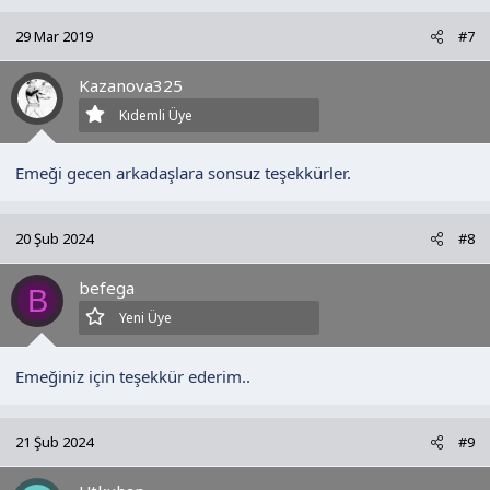
29 Mar 2019
#7
Kazanova325
Kıdemli Üye
Emeği gecen arkadaşlara sonsuz teşekkürler.
20 Şub 2024
#8
befega
B
Yeni Üye
Emeğiniz için teşekkür ederim..
21 Şub 2024
#9