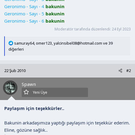
n
h
Geronimo - Sayı - 4
bakunin
i
Geronimo - Sayı - 5
bakunin
Geronimo - Sayı - 6
bakunin
Moderatör tarafında düzenlendi:
24 Eyl 2023
T
samuray64
,
omer123
,
yalcinsibel08@hotmail.com
ve 39
e
diğerleri
p
k
i
22 Şub 2010
#2
l
e
Spawn
r
:
Yeni Üye
Paylaşım için teşekkürler..
Bakunin arkadaşımıza yaptığı paylaşım için teşekkür ederim.
Eline, gözüne sağlık..