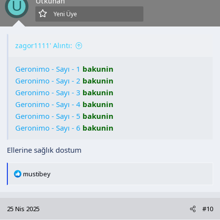
Utkuhan
U
Yeni Üye
zagor1111' Alıntı:
Geronimo - Sayı - 1
bakunin
Geronimo - Sayı - 2
bakunin
Geronimo - Sayı - 3
bakunin
Geronimo - Sayı - 4
bakunin
Geronimo - Sayı - 5
bakunin
Geronimo - Sayı - 6
bakunin
Ellerine sağlık dostum
T
mustibey
e
p
k
25 Nis 2025
#10
i