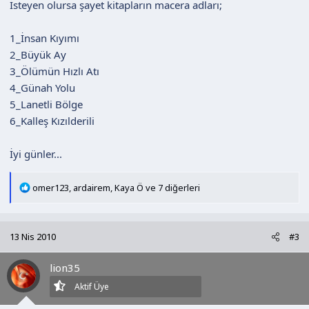
İsteyen olursa şayet kitapların macera adları;
1_İnsan Kıyımı
2_Büyük Ay
3_Ölümün Hızlı Atı
4_Günah Yolu
5_Lanetli Bölge
6_Kalleş Kızılderili
İyi günler...
T
omer123
,
ardairem
,
Kaya Ö
ve 7 diğerleri
e
p
k
13 Nis 2010
#3
i
l
lion35
e
r
Aktif Üye
: