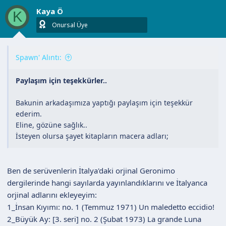
l
Kaya Ö
e
K
r
Onursal Üye
:
Spawn' Alıntı:
Paylaşım için teşekkürler..
Bakunin arkadaşımıza yaptığı paylaşım için teşekkür
ederim.
Eline, gözüne sağlık..
İsteyen olursa şayet kitapların macera adları;
Ben de serüvenlerin İtalya'daki orjinal Geronimo
dergilerinde hangi sayılarda yayınlandıklarını ve İtalyanca
orjinal adlarını ekleyeyim:
1_İnsan Kıyımı: no. 1 (Temmuz 1971) Un maledetto eccidio!
2_Büyük Ay: [3. seri] no. 2 (Şubat 1973) La grande Luna