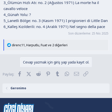
3_Ölümün Hızlı Atı: no. 2 (Ağustos 1971) La morte ha il
cavallo veloce
4_Günah Yolu: ?
5_Lanetli Bölge: no. 3 (Kasım 1971) I prigionieri di Little Dan
6_Kalleş Kızılderili: no. 4 (Aralık 1971) Nel segno della pace
Son düzenleme:
25 Nis 2025
T
direnc11
,
Harputlu
,
Fuat
ve 2 diğerleri
e
p
k
Cevap yazmak için giriş yap yada kayıt ol.
i
l
Facebook
X (Twitter)
Reddit
Pinterest
Tumblr
WhatsApp
E-posta
Link
Paylaş:
e
r
:
Geronimo