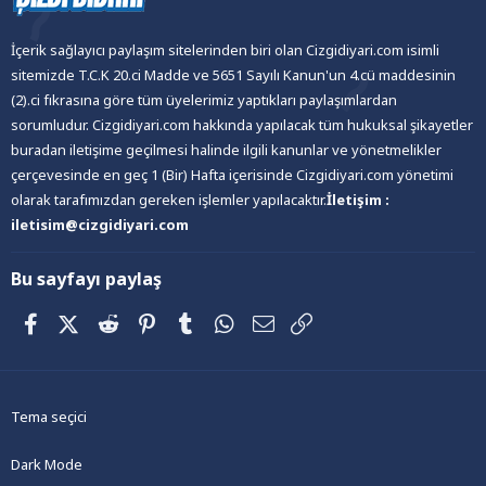
İçerik sağlayıcı paylaşım sitelerinden biri olan Cizgidiyari.com isimli
sitemizde T.C.K 20.ci Madde ve 5651 Sayılı Kanun'un 4.cü maddesinin
(2).ci fıkrasına göre tüm üyelerimiz yaptıkları paylaşımlardan
sorumludur. Cizgidiyari.com hakkında yapılacak tüm hukuksal şikayetler
buradan iletişime geçilmesi halinde ilgili kanunlar ve yönetmelikler
çerçevesinde en geç 1 (Bir) Hafta içerisinde Cizgidiyari.com yönetimi
olarak tarafımızdan gereken işlemler yapılacaktır.
İletişim :
iletisim@cizgidiyari.com
Bu sayfayı paylaş
Facebook
X (Twitter)
Reddit
Pinterest
Tumblr
WhatsApp
E-posta
Link
Tema seçici
Dark Mode