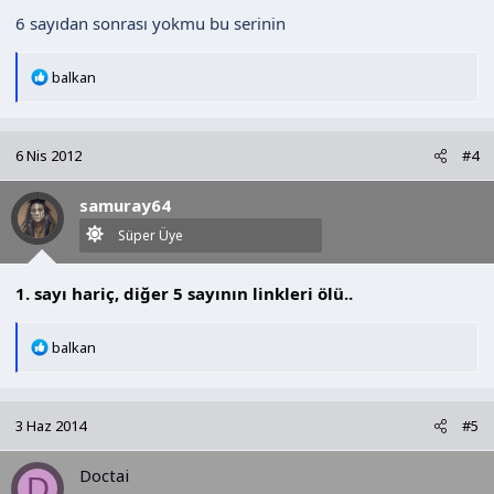
6 sayıdan sonrası yokmu bu serinin
T
balkan
e
p
k
6 Nis 2012
#4
i
l
samuray64
e
r
Süper Üye
:
1. sayı hariç, diğer 5 sayının linkleri ölü..
T
balkan
e
p
k
3 Haz 2014
#5
i
l
Doctai
e
D