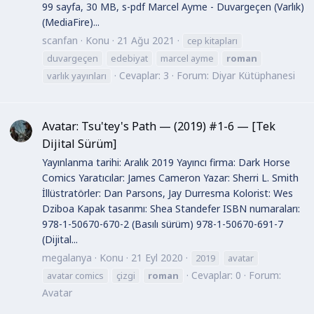
99 sayfa, 30 MB, s-pdf Marcel Ayme - Duvargeçen (Varlık)
(MediaFire)...
scanfan
Konu
21 Ağu 2021
cep kitapları
duvargeçen
edebiyat
marcel ayme
roman
Cevaplar: 3
Forum:
Diyar Kütüphanesi
varlık yayınları
Avatar: Tsu'tey's Path — (2019) #1-6 — [Tek
Dijital Sürüm]
Yayınlanma tarihi: Aralık 2019 Yayıncı firma: Dark Horse
Comics Yaratıcılar: James Cameron Yazar: Sherri L. Smith
İllüstratörler: Dan Parsons, Jay Durresma Kolorist: Wes
Dziboa Kapak tasarımı: Shea Standefer ISBN numaraları:
978-1-50670-670-2 (Basılı sürüm) 978-1-50670-691-7
(Dijital...
megalanya
Konu
21 Eyl 2020
2019
avatar
Cevaplar: 0
Forum:
avatar comics
çizgi
roman
Avatar