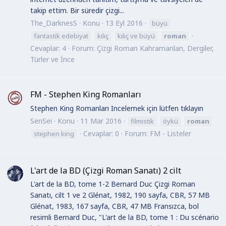
takip ettim. Bir süredir çizgi...
The_DarknesS
Konu
13 Eyl 2016
büyü
fantastik edebiyat
kılıç
kılıç ve büyü
roman
Cevaplar: 4
Forum:
Çizgi Roman Kahramanları, Dergiler,
Türler ve İnce
FM - Stephen King Romanları
Stephen King Romanları Incelemek için lütfen tıklayın
SenSei
Konu
11 Mar 2016
filmistik
öykü
roman
Cevaplar: 0
Forum:
FM - Listeler
stephen king
L'art de la BD (Çizgi Roman Sanatı) 2 cilt
L'art de la BD, tome 1-2 Bernard Duc Çizgi Roman
Sanatı, cilt 1 ve 2 Glénat, 1982, 190 sayfa, CBR, 57 MB
Glénat, 1983, 167 sayfa, CBR, 47 MB Fransızca, bol
resimli Bernard Duc, "L'art de la BD, tome 1 : Du scénario