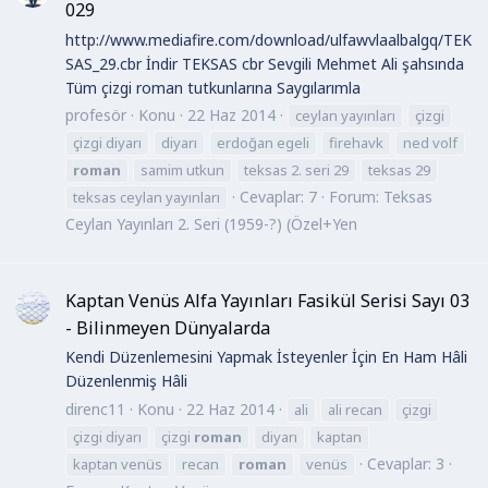
029
http://www.mediafire.com/download/ulfawvlaalbalgq/TEK
SAS_29.cbr İndir TEKSAS cbr Sevgili Mehmet Ali şahsında
Tüm çizgi roman tutkunlarına Saygılarımla
profesör
Konu
22 Haz 2014
ceylan yayınları
çizgi
çizgi diyarı
diyarı
erdoğan egeli
firehavk
ned volf
roman
samim utkun
teksas 2. seri 29
teksas 29
Cevaplar: 7
Forum:
Teksas
teksas ceylan yayınları
Ceylan Yayınları 2. Seri (1959-?) (Özel+Yen
Kaptan Venüs Alfa Yayınları Fasikül Serisi Sayı 03
- Bilinmeyen Dünyalarda
Kendi Düzenlemesini Yapmak İsteyenler İçin En Ham Hâli
Düzenlenmiş Hâli
direnc11
Konu
22 Haz 2014
ali
ali recan
çizgi
çizgi diyarı
çizgi
roman
diyarı
kaptan
Cevaplar: 3
kaptan venüs
recan
roman
venüs