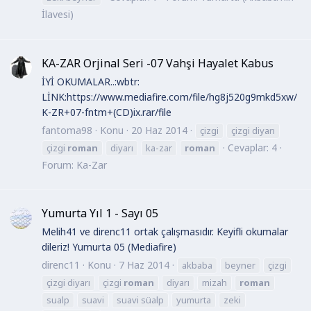
İlavesi)
KA-ZAR Orjinal Seri -07 Vahşi Hayalet Kabus
İYİ OKUMALAR..:wbtr:
LİNK:https://www.mediafire.com/file/hg8j520g9mkd5xw/
K-ZR+07-fntm+(CD)ix.rar/file
fantoma98
Konu
20 Haz 2014
çizgi
çizgi diyarı
Cevaplar: 4
çizgi
roman
diyarı
ka-zar
roman
Forum:
Ka-Zar
Yumurta Yıl 1 - Sayı 05
Melih41 ve direnc11 ortak çalışmasıdır. Keyifli okumalar
dileriz! Yumurta 05 (Mediafire)
direnc11
Konu
7 Haz 2014
akbaba
beyner
çizgi
çizgi diyarı
çizgi
roman
diyarı
mizah
roman
sualp
suavi
suavi süalp
yumurta
zeki