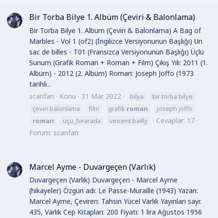
Bir Torba Bilye 1. Albüm (Çeviri & Balonlama)
Bir Torba Bilye 1. Albüm (Çeviri & Balonlama) A Bag of
Marbles - Vol 1 (of2) (İngilizce Versiyonunun Başlığı) Un
sac de billes - T01 (Fransızca Versiyonunun Başlığı) Üçlü
Sunum (Grafik Roman + Roman + Film) Çıkış Yılı: 2011 (1.
Albüm) - 2012 (2. Albüm) Roman: Joseph Joffo (1973
tarihli...
scanfan
Konu
31 Mar 2022
bilya
bir torba bilye
çeviri balonlama
film
grafik
roman
joseph joffo
Cevaplar: 17
roman
üçü_birarada
vincent bailly
Forum:
scanfan
Marcel Ayme - Duvargeçen (Varlık)
Duvargeçen (Varlık) Duvargeçen - Marcel Ayme
(hikayeler) Özgün adı: Le Passe-Muraille (1943) Yazan:
Marcel Ayme, Çeviren: Tahsin Yücel Varlık Yayınları sayı:
435, Varlık Cep Kitapları: 200 Fiyatı: 1 lira Ağustos 1956