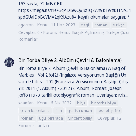
193 sayfa, 72 MB CBR:
https://mega.nz/file/GqADlSwQ#jxfIQZAh9K1WXk1INA51
spdGUalDpBcVMA2qK9Azu84 Keyifli okumalar, saygılar. *
agartan
Konu
11 Haz 2023
çizgi
roman
türkçe
Cevaplar: 0
Forum:
Henüz Başlık Açılmamış Türkçe Çizgi
Romanlar
Bir Torba Bilye 2. Albüm (Çeviri & Balonlama)
Bir Torba Bilye 2. Albüm (Çeviri & Balonlama) A Bag of
Marbles - Vol 2 (of2) (İngilizce Versiyonunun Başlığı) Un
sac de billes - T02 (Fransızca Versiyonunun Başlığı) Çıkış
Yılı: 2011 (1. Albüm) - 2012 (2. Albüm) Roman: Joseph
Joffo (1973 tarihli otobiyografik roman) Uyarlayan: Kris...
scanfan
Konu
6 Nis 2022
bilya
bir torba bilye
çeviri balonlama
film
grafik
roman
joseph joffo
Cevaplar: 12
roman
üçü_birarada
vincent bailly
Forum:
scanfan