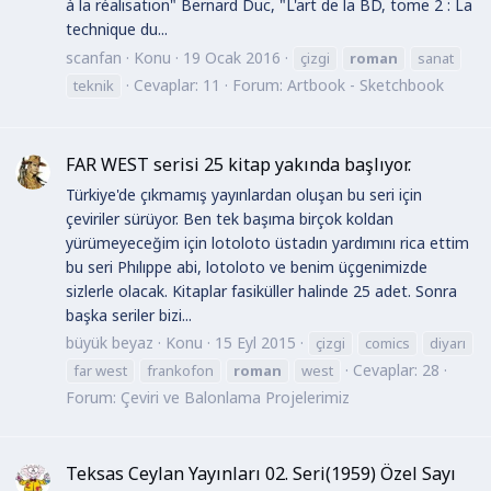
à la réalisation" Bernard Duc, "L'art de la BD, tome 2 : La
technique du...
scanfan
Konu
19 Ocak 2016
çizgi
roman
sanat
Cevaplar: 11
Forum:
Artbook - Sketchbook
teknik
FAR WEST serisi 25 kitap yakında başlıyor.
Türkiye'de çıkmamış yayınlardan oluşan bu seri için
çeviriler sürüyor. Ben tek başıma birçok koldan
yürümeyeceğim için lotoloto üstadın yardımını rica ettim
bu seri Phılıppe abi, lotoloto ve benim üçgenimizde
sizlerle olacak. Kitaplar fasiküller halinde 25 adet. Sonra
başka seriler bizi...
büyük beyaz
Konu
15 Eyl 2015
çizgi
comics
diyarı
Cevaplar: 28
far west
frankofon
roman
west
Forum:
Çeviri ve Balonlama Projelerimiz
Teksas Ceylan Yayınları 02. Seri(1959) Özel Sayı