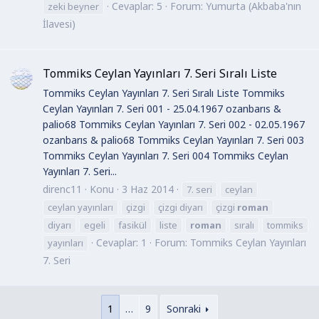
Cevaplar: 5
Forum:
Yumurta (Akbaba'nın
zeki beyner
İlavesi)
Tommiks Ceylan Yayınları 7. Seri Sıralı Liste
Tommiks Ceylan Yayınları 7. Seri Sıralı Liste Tommiks
Ceylan Yayınları 7. Seri 001 - 25.04.1967 ozanbarıs &
palio68 Tommiks Ceylan Yayınları 7. Seri 002 - 02.05.1967
ozanbarıs & palio68 Tommiks Ceylan Yayınları 7. Seri 003
Tommiks Ceylan Yayınları 7. Seri 004 Tommiks Ceylan
Yayınları 7. Seri...
direnc11
Konu
3 Haz 2014
7. seri
ceylan
ceylan yayınları
çizgi
çizgi diyarı
çizgi
roman
diyarı
egeli
fasikül
liste
roman
sıralı
tommiks
Cevaplar: 1
Forum:
Tommiks Ceylan Yayınları
yayınları
7. Seri
1
…
9
Sonraki