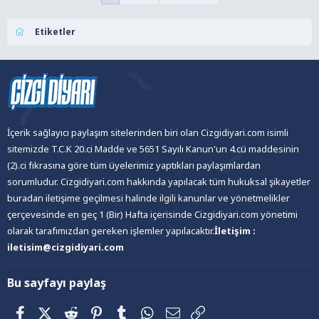
Etiketler
İçerik sağlayıcı paylaşım sitelerinden biri olan Cizgidiyari.com isimli
sitemizde T.C.K 20.ci Madde ve 5651 Sayılı Kanun'un 4.cü maddesinin
(2).ci fıkrasına göre tüm üyelerimiz yaptıkları paylaşımlardan
sorumludur. Cizgidiyari.com hakkında yapılacak tüm hukuksal şikayetler
buradan iletişime geçilmesi halinde ilgili kanunlar ve yönetmelikler
çerçevesinde en geç 1 (Bir) Hafta içerisinde Cizgidiyari.com yönetimi
olarak tarafımızdan gereken işlemler yapılacaktır.
İletişim :
iletisim@cizgidiyari.com
Bu sayfayı paylaş
Facebook
X (Twitter)
Reddit
Pinterest
Tumblr
WhatsApp
E-posta
Link