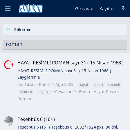
Giriş yap
Kayıt ol
Etiketler
roman
HAYAT RESİMLİ ROMAN sayı-31 ( 15 Nisan 1968 )
HAYAT RESİMLİ ROMAN sayı-31 ( 15 Nisan 1968 )
Saygılarımla.
murtaza5
Konu
1 Ağu 2023
hayat
nisan
resimli
Cevaplar: 0
Forum:
Hayat Resimli
roman
sayı-31
Roman
Teşebbüs 6 (16+)
Teşebbüs 6 (16+) Teşebbüs 6, 2032*1524 pxs, 96 dpi,