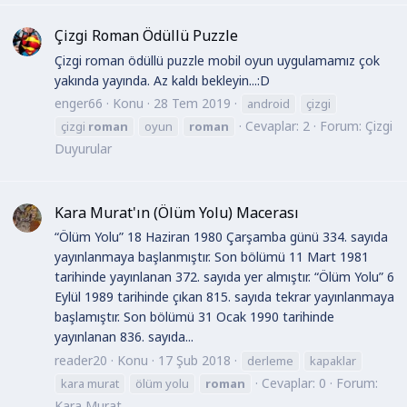
Çizgi Roman Ödüllü Puzzle
Çizgi roman ödüllü puzzle mobil oyun uygulamamız çok
yakında yayında. Az kaldı bekleyin...:D
enger66
Konu
28 Tem 2019
android
çizgi
Cevaplar: 2
Forum:
Çizgi
çizgi
roman
oyun
roman
Duyurular
Kara Murat'ın (Ölüm Yolu) Macerası
“Ölüm Yolu” 18 Haziran 1980 Çarşamba günü 334. sayıda
yayınlanmaya başlanmıştır. Son bölümü 11 Mart 1981
tarihinde yayınlanan 372. sayıda yer almıştır. “Ölüm Yolu” 6
Eylül 1989 tarihinde çıkan 815. sayıda tekrar yayınlanmaya
başlamıştır. Son bölümü 31 Ocak 1990 tarihinde
yayınlanan 836. sayıda...
reader20
Konu
17 Şub 2018
derleme
kapaklar
Cevaplar: 0
Forum:
kara murat
ölüm yolu
roman
Kara Murat