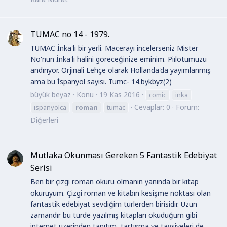
TUMAC no 14 - 1979.
TUMAC İnka'lı bir yerli. Macerayı incelerseniz Mister
No'nun İnka'lı halini göreceğinize eminim. Piılotumuzu
andırıyor. Orjinali Lehçe olarak Hollanda'da yayımlanmış
ama bu İspanyol sayısı. Tumc- 14.bykbyz(2)
büyük beyaz
Konu
19 Kas 2016
comic
inka
Cevaplar: 0
Forum:
ispanyolca
roman
tumac
Diğerleri
Mutlaka Okunması Gereken 5 Fantastik Edebiyat
Serisi
Ben bir çizgi roman okuru olmanın yanında bir kitap
okuruyum. Çizgi roman ve kitabın kesişme noktası olan
fantastik edebiyat sevdiğim türlerden birisidir. Uzun
zamandır bu türde yazılmış kitapları okuduğum gibi
internet üzerinden tanıtım, tartışma ve tavsiyeleri de