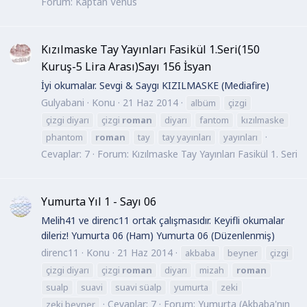
Forum:
Kaptan Venüs
Kızılmaske Tay Yayınları Fasikül 1.Seri(150
Kuruş-5 Lira Arası)Sayı 156 İsyan
İyi okumalar. Sevgi & Saygı KIZILMASKE (Mediafire)
Gulyabani
Konu
21 Haz 2014
albüm
çizgi
çizgi diyarı
çizgi
roman
diyarı
fantom
kızılmaske
phantom
roman
tay
tay yayınları
yayınları
Cevaplar: 7
Forum:
Kızılmaske Tay Yayınları Fasikül 1. Seri
Yumurta Yıl 1 - Sayı 06
Melih41 ve direnc11 ortak çalışmasıdır. Keyifli okumalar
dileriz! Yumurta 06 (Ham) Yumurta 06 (Düzenlenmiş)
direnc11
Konu
21 Haz 2014
akbaba
beyner
çizgi
çizgi diyarı
çizgi
roman
diyarı
mizah
roman
sualp
suavi
suavi süalp
yumurta
zeki
Cevaplar: 7
Forum:
Yumurta (Akbaba'nın
zeki beyner