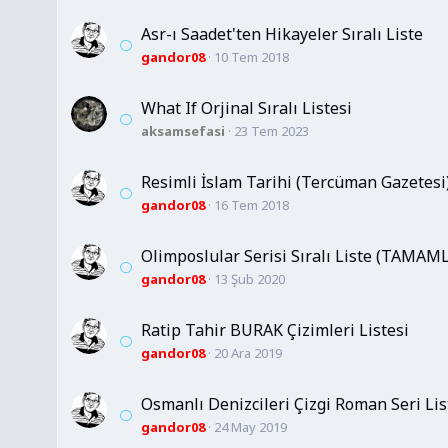
Asr-ı Saadet'ten Hikayeler Sıralı Liste
gandor08
10 Tem 2018
What If Orjinal Sıralı Listesi
aksamsefasi
23 Tem 2023
Resimli İslam Tarihi (Tercüman Gazetesi) 
gandor08
16 Tem 2018
Olimposlular Serisi Sıralı Liste (TAMA
gandor08
13 Şub 2020
Ratip Tahir BURAK Çizimleri Listesi
gandor08
20 Ara 2019
Osmanlı Denizcileri Çizgi Roman Seri Lis
gandor08
24 May 2019