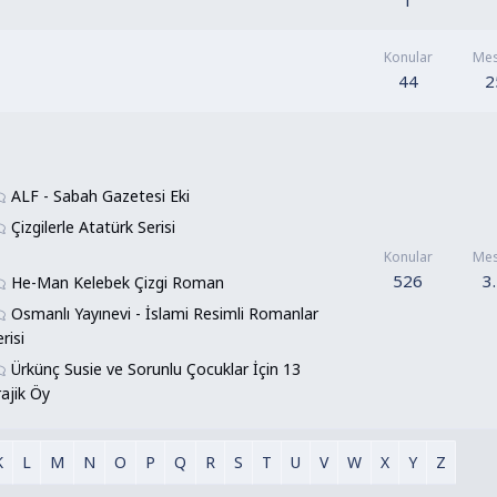
1
Konular
Mes
44
2
ALF - Sabah Gazetesi Eki
Çizgilerle Atatürk Serisi
Konular
Mes
526
3
He-Man Kelebek Çizgi Roman
Osmanlı Yayınevi - İslami Resimli Romanlar
risi
Ürkünç Susie ve Sorunlu Çocuklar İçin 13
rajik Öy
K
L
M
N
O
P
Q
R
S
T
U
V
W
X
Y
Z