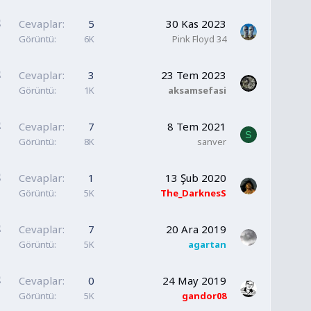
b
i
S
Cevaplar
5
30 Kas 2023
t
a
Görüntü
6K
Pink Floyd 34
b
i
S
Cevaplar
3
23 Tem 2023
t
a
Görüntü
1K
aksamsefasi
b
i
S
Cevaplar
7
8 Tem 2021
S
t
a
Görüntü
8K
sanver
b
i
S
Cevaplar
1
13 Şub 2020
t
a
Görüntü
5K
The_DarknesS
b
i
S
Cevaplar
7
20 Ara 2019
t
a
Görüntü
5K
agartan
b
i
S
Cevaplar
0
24 May 2019
t
a
Görüntü
5K
gandor08