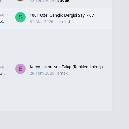
1
22 Tem 2023
savok
ajlar
1001 Özel Gençlik Dergisi Sayı - 07
S
55
31 Mar 2026
semihd
Keryy - Umutsuz Takip (Renklendirilmiş)
ajlar
E
.2K
28 Tem 2026
emekli