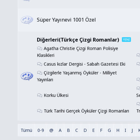
Süper Yayınevi 1001 Özel
Diğerleri(Türkçe Çizgi Romanlar)
Agatha Christie Çizgi Roman Polisiye
Klasikleri
Casus kızlar Dergisi - Sabah Gazetesi Eki
Çizgilerle Yaşanmış Öyküler - Milliyet
Yayınları
Korku Ülkesi
Se
Türk Tarihi Gerçek Öyküler Çizgi Romanları
T
Tümü
0-9
@
A
B
C
D
E
F
G
H
I
J