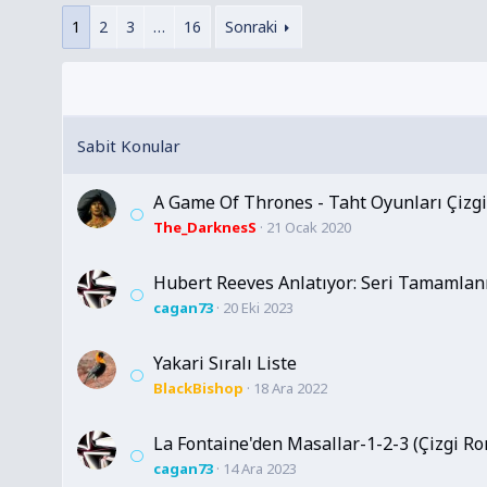
1
2
3
…
16
Sonraki
A Game Of Thrones - Taht Oyunları Çizgi 
The_DarknesS
21 Ocak 2020
Hubert Reeves Anlatıyor: Seri Tamamlanm
cagan73
20 Eki 2023
Yakari Sıralı Liste
BlackBishop
18 Ara 2022
La Fontaine'den Masallar-1-2-3 (Çizgi 
cagan73
14 Ara 2023