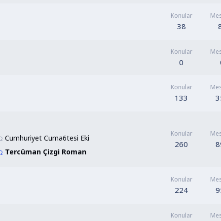
Konular
Mes
38
Konular
Mes
0
Konular
Mes
133
3
Konular
Mes
Cumhuriyet Cuma6tesi Eki
260
8
Tercüman Çizgi Roman
Konular
Mes
224
9
Konular
Mes