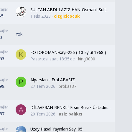
ajlar
SULTAN ABDÜLAZİZ HAN-Osmanlı Sultanları-32
85
1 Nis 2023
cizgicicocuk
ajlar
Yok
0
ajlar
FOTOROMAN-sayı-226 ( 10 Eylül 1968 )
K
53
Pazartesi saat 18:35'de
king3000
Alparslan - Erol ABASIZ
ajlar
P
98
27 Tem 2026
prokas37
ajlar
DİLAVERAN RENKLİ Ersin Burak Üstadın 166 sayfalık Sarkomer paylaşımını Yapay Zeka ile Renklendirme yaptım ,umarım beğenirsiniz dostlar :)
A
57
20 Tem 2026
aziz balıkçı
ajlar
Uzay Hasal Yayınları Sayı 05