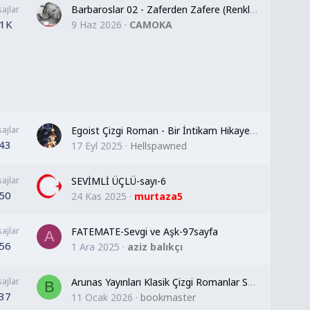
Barbaroslar 02 - Zaferden Zafere (Renklendirilmiş)
ajlar
.1K
9 Haz 2026
CAMOKA
ajlar
Egoist Çizgi Roman - Bir İntikam Hikayesi / John Wagner - Vince Locke
43
17 Eyl 2025
Hellspawned
ajlar
SEVİMLİ ÜÇLÜ-sayı-6
50
24 Kas 2025
murtaza5
ajlar
FATEMATE-Sevgi ve Aşk-97sayfa
A
56
1 Ara 2025
aziz balıkçı
ajlar
Arunas Yayınları Klasik Çizgi Romanlar Serisi - Arthur Conan Doyle - Sherlock Holmes - Baskervillerin Köpeği
B
37
11 Ocak 2026
bookmaster