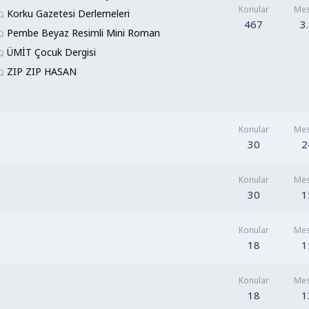
Konular
Mes
Korku Gazetesi Derlemeleri
467
3
Pembe Beyaz Resimli Mini Roman
ÜMİT Çocuk Dergisi
ZIP ZIP HASAN
Konular
Mes
30
2
Konular
Mes
30
1
Konular
Mes
18
1
Konular
Mes
18
1