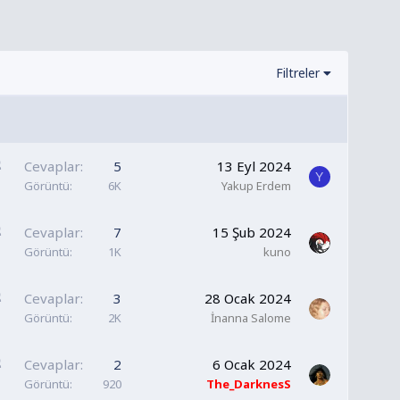
Filtreler
S
Cevaplar
5
13 Eyl 2024
Y
a
Görüntü
6K
Yakup Erdem
b
i
S
Cevaplar
7
15 Şub 2024
t
a
Görüntü
1K
kuno
b
i
S
Cevaplar
3
28 Ocak 2024
t
a
Görüntü
2K
İnanna Salome
b
i
S
Cevaplar
2
6 Ocak 2024
t
a
Görüntü
920
The_DarknesS