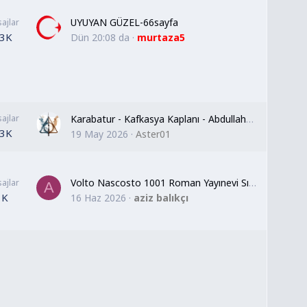
UYUYAN GÜZEL-66sayfa
ajlar
.3K
Dün 20:08 da
murtaza5
ajlar
Karabatur - Kafkasya Kaplanı - AbdullahTurhan (Renkli)
.3K
19 May 2026
Aster01
Volto Nascosto 1001 Roman Yayınevi Sıralı liste
ajlar
A
1K
16 Haz 2026
aziz balıkçı