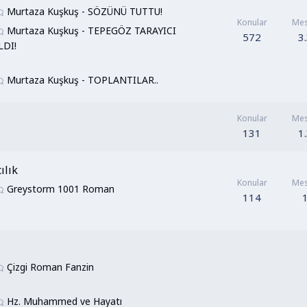
Murtaza Kuşkuş - SÖZÜNÜ TUTTU!
Konular
Mes
Murtaza Kuşkuş - TEPEGÖZ TARAYICI
572
3
LDI!
Murtaza Kuşkuş - TOPLANTILAR..
Konular
Mes
131
1
ılık
Konular
Mes
Greystorm 1001 Roman
114
Çizgi Roman Fanzin
Hz. Muhammed ve Hayatı