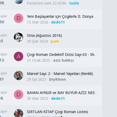
68
Pazartesi saat 22:42'de
tuzla
ajlar
Yeni Başlayanlar için Çizgilerle II. Dünya Savaşı
D
50
15 Mar 2026
dedo11
ajlar
Stria (Ağustos 2016)
85
29 Şub 2024
pam
ajlar
Çizgi Roman Dedektif Dizisi Sayı 03 - Sherlock Holmes Baskervillerin Köpeği (Tek Sayfa)
A
12
21 Ocak 2025
aziz balıkçı
ajlar
Marvel Sayı: 2 - Marvel Yayınları (Renkli)
31
29 Eyl 2021
DryKleon
ajlar
BAYAN AYNUR ve BAY BUYUR-AZİZ NESİN-34sayfa
D
38
30 Mar 2023
dedo11
ajlar
SIRTLAN KİTAP Çizgi Roman Listesi