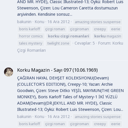
AND MR. HYDE), Classic Illustrated-13; Öykü: Robert Luis
Stewenson, Çizen: Lou Cameron Caretta dostumuzun
arşivinden. Kendisine sonsuz...
bakunin
Konu
16 Ara 2012
amazing stories suspense
boris karloff
çizgi roman
çizgiroman
creepy
eerie
horror comics
korku
cizgi
romanlari
korku
magazin
Cevaplar: 5
Forum:
Korku
tales mystery
twilight zone
Çizgi Romanları
Korku Magazin - Sayı 097 (10.06.1969)
ÇAĞIRAN HAYAL DEHŞET KOLEKSiYONU(Devam)
(COLLECTOR'S EDITION!), Creepy-10; Yazan: Archie
Goodwin, Çizen: Steve Ditko YEŞİL MAYMUN(THE GREEN
MONKEY), Boris Karloff Tales of Mystery-1 İKİ YÜZLÜ
ADAM(Devam)(DR.JEKYLL AND MR. HYDE), Classic
Illustrated-13; Öykü: Robert Luis Stewenson, Çizen: Lou...
bakunin
Konu
16 Ara 2012
amazing stories suspense
boris karloff
çizgi roman
çizgiroman
creepy
eerie