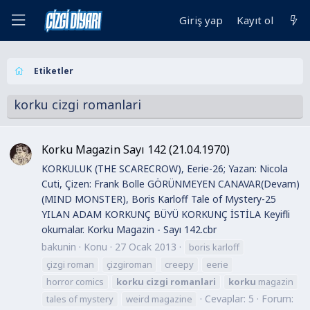
Giriş yap
Kayıt ol
Etiketler
korku cizgi romanlari
Korku Magazin Sayı 142 (21.04.1970)
KORKULUK (THE SCARECROW), Eerie-26; Yazan: Nicola
Cuti, Çizen: Frank Bolle GÖRÜNMEYEN CANAVAR(Devam)
(MIND MONSTER), Boris Karloff Tale of Mystery-25
YILAN ADAM KORKUNÇ BÜYÜ KORKUNÇ İSTİLA Keyifli
okumalar. Korku Magazin - Sayı 142.cbr
bakunin
Konu
27 Ocak 2013
boris karloff
çizgi roman
çizgiroman
creepy
eerie
horror comics
korku
cizgi
romanlari
korku
magazin
Cevaplar: 5
Forum:
tales of mystery
weird magazine