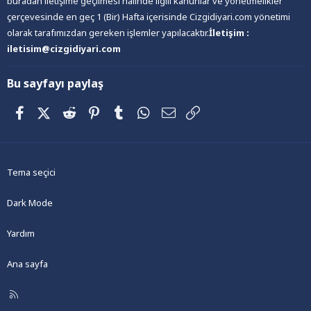
buradan iletişime geçilmesi halinde ilgili kanunlar ve yönetmelikler
çerçevesinde en geç 1 (Bir) Hafta içerisinde Cizgidiyari.com yönetimi
olarak tarafımızdan gereken işlemler yapılacaktır.
İletişim :
iletisim@cizgidiyari.com
Bu sayfayı paylaş
Facebook
X (Twitter)
Reddit
Pinterest
Tumblr
WhatsApp
E-posta
Link
Tema seçici
Dark Mode
Yardım
Ana sayfa
R
S