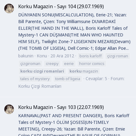
Korku Magazin - Sayı 104 (29.07.1969)
DÜNYANIN SONU(MISCALCULATION), Eerie-21; Yazan:
Bill Parente, Çizen: Tony Williamsune DUVARDAKİ
ELLER(THE HAND IN THE WALL), Boris Karloff Tales of
Mystery-1 CAN DÜŞMANI(THE MAN WHO HAUNTED
HIM SELF), Twilight Zone-7 LIGEIA'NIN MEZARI(Devam)
(THE TOMB OF LIGEIA), Dell Comic-1; Edgar Allan Poe...
bakunin
Konu
20 Ara 2012
boris karloff
çizgi roman
çizgiroman
creepy
eerie
horror comics
korku
cizgi
romanlari
korku
magazin
Cevaplar: 5
Forum:
tales of mystery
tomb of ligeia
Korku Çizgi Romanları
Korku Magazin - Sayı 103 (22.07.1969)
KARNAVAL(PAST AND PRESENT DANGER), Boris Karloff
Tales of Mystery-1 ÖLÜM ŞOSESİ(UN-TIMELY
MEETING), Creepy-26; Yazan: Bill Parente, Çizen: Ernie
Colon CADI AVI(Devam)(THE PLAGUE OF GORNAU),