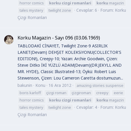
horror comics
korku
cizgi
romanlari
korku
magazin
Cevaplar: 6
Forum:
Korku
tales mystery
twilight zone
Çizgi Romanları
Korku Magazin - Sayı 096 (03.06.1969)
TABLODAKİ CİNAYET, Twilight Zone-9 ASIRLIK
LANET(Devam) DEHŞET KOLEKSiYONU(COLLECTOR'S
EDITION!), Creepy-10; Yazan: Archie Goodwin, Çizen:
Steve Ditko İKİ YÜZLÜ ADAM(Devam)(DR.JEKYLL AND
MR. HYDE), Classic Illustrated-13; Öykü: Robert Luis
Stewenson, Çizen: Lou Cameron Caretta dostumuzun...
bakunin
Konu
16 Ara 2012
amazing stories suspense
boris karloff
çizgi roman
çizgiroman
creepy
eerie
horror comics
korku
cizgi
romanlari
korku
magazin
Cevaplar: 4
Forum:
Korku
tales mystery
twilight zone
Çizgi Romanları