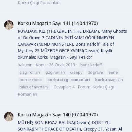
Korku Çizgi Romanları
Korku Magazin Sayı 141 (14.04.1970)
RÜYADAKİ KIZ (THE GIRL IN THE DREAM), Many Ghosts
of Dr. Grave-7 CADININ İNTİKAMI GÖRÜNMEYEN
CANAVAR (MIND MONSTER), Boris Karloff Tale of
Mystery-25 MÜZEDE GECE YARISI(Devam) Keyifli
okumalar. Korku Magazin - Sayı 141.cbr
bakunin
Konu
26 Ocak 2013
boris karloff
çizgi roman
çizgiroman
creepy
dr. grave
eerie
horror comic
korku
cizgi
romanlari
korku
magazin
Cevaplar: 4
Forum:
Korku Çizgi
tales of mystery
Romanları
Korku Magazin Sayı 140 (07.04.1970)
MÜTHİŞ SON BEYAZ BALİNA(Devam) DÖRT YIL
SONRA(IN THE FACE OF DEATH), Creepy-31, Yazan: Al