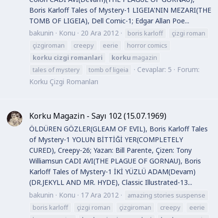
Boris Karloff Tales of Mystery-1 LIGEIA'NIN MEZARI(THE
TOMB OF LIGEIA), Dell Comic-1; Edgar Allan Poe...
bakunin
Konu
20 Ara 2012
boris karloff
çizgi roman
çizgiroman
creepy
eerie
horror comics
korku
cizgi
romanlari
korku
magazin
Cevaplar: 5
Forum:
tales of mystery
tomb of ligeia
Korku Çizgi Romanları
Korku Magazin - Sayı 102 (15.07.1969)
ÖLDÜREN GÖZLER(GLEAM OF EVIL), Boris Karloff Tales
of Mystery-1 YOLUN BİTTİĞİ YER(COMPLETELY
CURED), Creepy-26; Yazan: Bill Parente, Çizen: Tony
Williamsun CADI AVI(THE PLAGUE OF GORNAU), Boris
Karloff Tales of Mystery-1 İKİ YÜZLÜ ADAM(Devam)
(DR.JEKYLL AND MR. HYDE), Classic Illustrated-13...
bakunin
Konu
17 Ara 2012
amazing stories suspense
boris karloff
çizgi roman
çizgiroman
creepy
eerie