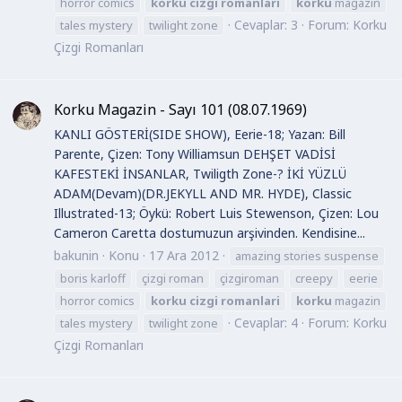
horror comics
korku
cizgi
romanlari
korku
magazin
Cevaplar: 3
Forum:
Korku
tales mystery
twilight zone
Çizgi Romanları
Korku Magazin - Sayı 101 (08.07.1969)
KANLI GÖSTERİ(SIDE SHOW), Eerie-18; Yazan: Bill
Parente, Çizen: Tony Williamsun DEHŞET VADİSİ
KAFESTEKİ İNSANLAR, Twiligth Zone-? İKİ YÜZLÜ
ADAM(Devam)(DR.JEKYLL AND MR. HYDE), Classic
Illustrated-13; Öykü: Robert Luis Stewenson, Çizen: Lou
Cameron Caretta dostumuzun arşivinden. Kendisine...
bakunin
Konu
17 Ara 2012
amazing stories suspense
boris karloff
çizgi roman
çizgiroman
creepy
eerie
horror comics
korku
cizgi
romanlari
korku
magazin
Cevaplar: 4
Forum:
Korku
tales mystery
twilight zone
Çizgi Romanları