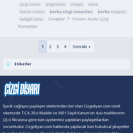
çizgi roman
çizgiroman
creepy
eerie
horror comics
korku
cizgi
romanlari
korku
magazin
Cevaplar: 7
Forum:
Korku Çizgi
twilight zone
Romanları
1
2
3
4
Sonraki
Etiketler
İçerik sağlayıcı paylaşım sitelerinden biri olan Cizgidiyari.com isimli
sitemizde T.C.K 20.ci Madde ve 5651 Sayılı Kanun'un 4.cü maddesinin
(2).ci fıkrasına göre tüm üyelerimiz yaptıkları paylaşımlardan
sorumludur. Cizgidiyari.com hakkında yapılacak tüm hukuksal şikayetler