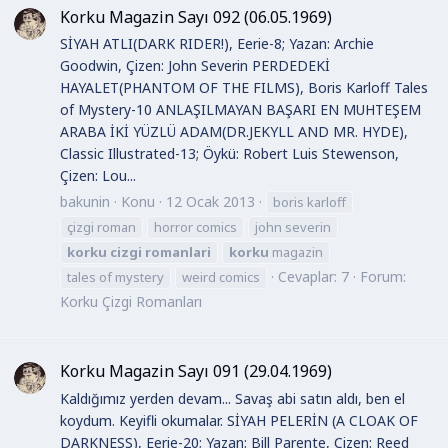
Korku Magazin Sayı 092 (06.05.1969)
SİYAH ATLI(DARK RIDER!), Eerie-8; Yazan: Archie
Goodwin, Çizen: John Severin PERDEDEKİ
HAYALET(PHANTOM OF THE FILMS), Boris Karloff Tales
of Mystery-10 ANLAŞILMAYAN BAŞARI EN MUHTEŞEM
ARABA İKİ YÜZLÜ ADAM(DR.JEKYLL AND MR. HYDE),
Classic Illustrated-13; Öykü: Robert Luis Stewenson,
Çizen: Lou...
bakunin
Konu
12 Ocak 2013
boris karloff
çizgi roman
horror comics
john severin
korku
cizgi
romanlari
korku
magazin
Cevaplar: 7
Forum:
tales of mystery
weird comics
Korku Çizgi Romanları
Korku Magazin Sayı 091 (29.04.1969)
Kaldığımız yerden devam... Savaş abi satın aldı, ben el
koydum. Keyifli okumalar. SİYAH PELERİN (A CLOAK OF
DARKNESS), Eerie-20; Yazan: Bill Parente, Çizen: Reed