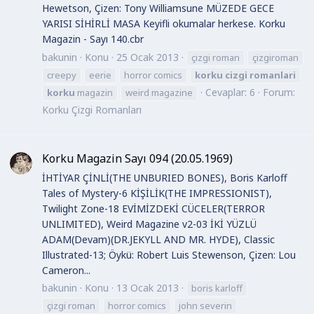
Hewetson, Çizen: Tony Williamsune MÜZEDE GECE
YARISI SİHİRLİ MASA Keyifli okumalar herkese. Korku
Magazin - Sayı 140.cbr
bakunin
Konu
25 Ocak 2013
çizgi roman
çizgiroman
creepy
eerie
horror comics
korku
cizgi
romanlari
Cevaplar: 6
Forum:
korku
magazin
weird magazine
Korku Çizgi Romanları
Korku Magazin Sayı 094 (20.05.1969)
İHTİYAR ÇİNLİ(THE UNBURIED BONES), Boris Karloff
Tales of Mystery-6 KİŞİLİK(THE IMPRESSIONIST),
Twilight Zone-18 EVİMİZDEKİ CÜCELER(TERROR
UNLIMITED), Weird Magazine v2-03 İKİ YÜZLÜ
ADAM(Devam)(DR.JEKYLL AND MR. HYDE), Classic
Illustrated-13; Öykü: Robert Luis Stewenson, Çizen: Lou
Cameron...
bakunin
Konu
13 Ocak 2013
boris karloff
çizgi roman
horror comics
john severin