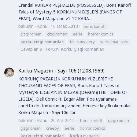
Crandal RUHLAR PEŞİMİZDE (POSSESSED), Boris Karloff
Tales of Mystery-5 KORKUNUN DİŞLERİ (FANGS OF
FEAR), Weird Magazine v1-12 KARA...
bakunin
Konu
10 Ocak 2013
boris karloff
çizgi roman
çizgiroman
eerie
horror comics
korku
cizgi
romanlari
tales mystery
weird magazine
Cevaplar: 9
Forum:
Korku Çizgi Romanları
Korku Magazin - Sayı 106 (12.08.1969)
KORKUNÇ PAZARLIK KORKU'NUN YÜZLERİTHE
THOUSAND FACES OF FEAR, Boris Karloff Tales of
Mystery-8 LIGEIA'NIN MEZARI(Devam)(THE TOMB OF
LIGEIA), Dell Comic-1; Edgar Allan Poe uyarlaması
caretta dostumuzun arşivinden. Herkese keyifli okumalar.
Korku Magazin - Sayı 106.cbr
bakunin
Konu
20 Ara 2012
boris karloff
çizgi roman
çizgiroman
creepy
eerie
horror comics
korku
cizgi
romanlari
korku
magazin