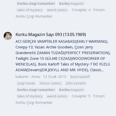
korku
cizgi
romanlari
korku
magazin
Cevaplar: 4
Forum:
tales of mystery
weird comics
Korku Çizgi Romanları
Korku Magazin Sayı 093 (13.05.1969)
ACI GERÇEK VAMPİRLER KASABASI(EARLY WARNING),
Creepy-13; Yazan: Archie Goodwin, Çizen: Jerry
Grandenetti ZAMAN TUZAĞI(PERFECT PRESERVATION),
Twilight Zone-15 GÜLME CEZASI(WOODWORKER OF
WENCELAS), Boris Karloff Tales of Mystery-7 İKİ YÜZLÜ
ADAM(Devam)(DR.JEKYLL AND MR. HYDE), Classic...
bakunin
Konu
13 Ocak 2013
boris karloff
çizgi roman
horror comics
john severin
korku
cizgi
romanlari
korku
magazin
Cevaplar: 5
Forum:
tales of mystery
weird comics
Korku Çizgi Romanları