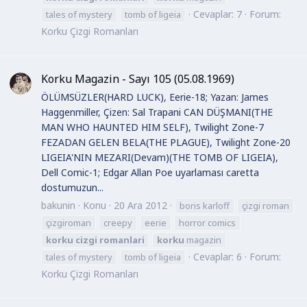
Cevaplar: 7
Forum:
tales of mystery
tomb of ligeia
Korku Çizgi Romanları
Korku Magazin - Sayı 105 (05.08.1969)
ÖLÜMSÜZLER(HARD LUCK), Eerie-18; Yazan: James
Haggenmiller, Çizen: Sal Trapani CAN DÜŞMANI(THE
MAN WHO HAUNTED HIM SELF), Twilight Zone-7
FEZADAN GELEN BELA(THE PLAGUE), Twilight Zone-20
LIGEIA'NIN MEZARI(Devam)(THE TOMB OF LIGEIA),
Dell Comic-1; Edgar Allan Poe uyarlaması caretta
dostumuzun...
bakunin
Konu
20 Ara 2012
boris karloff
çizgi roman
çizgiroman
creepy
eerie
horror comics
korku
cizgi
romanlari
korku
magazin
Cevaplar: 6
Forum:
tales of mystery
tomb of ligeia
Korku Çizgi Romanları