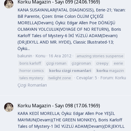
Korku Magazin - Sayı 099 (24.06.1969)
KANA SUSAYANLAR(FATAL DIAGNOSIS), Eerie-21; Yazan:
Bill Parente, Çizen: Ernie Colon ÖLÜM ÇİÇEĞİ
MORELLA(Devam); Öykü: Edgar Allen Poe DÖNÜŞÜ
OLMAYAN YOLCULUK(VOYAGE OF NO RETURN), Boris
Karloff Tales of Mystery-6 İKİ YÜZLÜ ADAM(Devam)
(DR.JEKYLL AND MR. HYDE), Classic Illustrated-13;
Öykü...
bakunin
Konu
16 Ara 2012
amazing stories suspense
boris karloff
çizgi roman
çizgiroman
creepy
eerie
horror comics
korku
cizgi
romanlari
korku
magazin
Cevaplar: 5
Forum:
Korku
tales mystery
twilight zone
Çizgi Romanları
Korku Magazin - Sayı 098 (17.06.1969)
KARA KEDİ MORELLA; Öykü: Edgar Allen Poe YEŞİL
MAYMUN(Devam)(THE GREEN MONKEY), Boris Karloff
Tales of Mystery-1 İKİ YÜZLÜ ADAM(Devam)(DR.JEKYLL