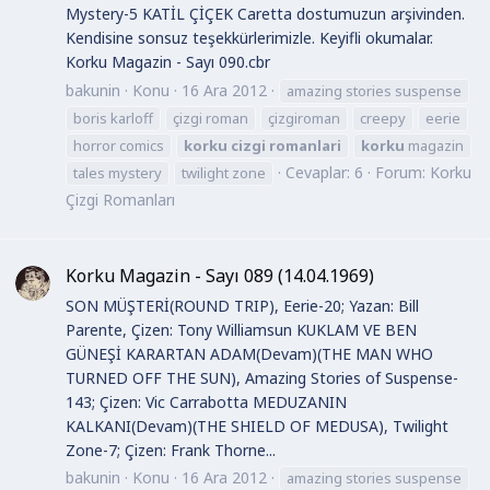
Mystery-5 KATİL ÇİÇEK Caretta dostumuzun arşivinden.
Kendisine sonsuz teşekkürlerimizle. Keyifli okumalar.
Korku Magazin - Sayı 090.cbr
bakunin
Konu
16 Ara 2012
amazing stories suspense
boris karloff
çizgi roman
çizgiroman
creepy
eerie
horror comics
korku
cizgi
romanlari
korku
magazin
Cevaplar: 6
Forum:
Korku
tales mystery
twilight zone
Çizgi Romanları
Korku Magazin - Sayı 089 (14.04.1969)
SON MÜŞTERİ(ROUND TRIP), Eerie-20; Yazan: Bill
Parente, Çizen: Tony Williamsun KUKLAM VE BEN
GÜNEŞİ KARARTAN ADAM(Devam)(THE MAN WHO
TURNED OFF THE SUN), Amazing Stories of Suspense-
143; Çizen: Vic Carrabotta MEDUZANIN
KALKANI(Devam)(THE SHIELD OF MEDUSA), Twilight
Zone-7; Çizen: Frank Thorne...
bakunin
Konu
16 Ara 2012
amazing stories suspense