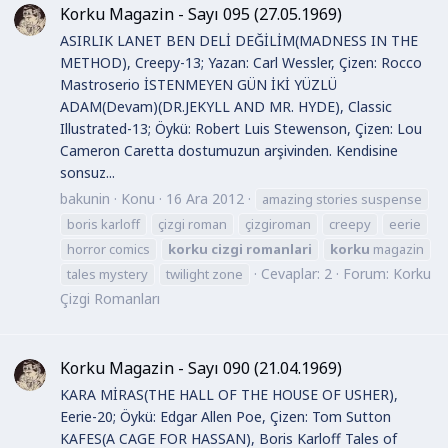
Korku Magazin - Sayı 095 (27.05.1969)
ASIRLIK LANET BEN DELİ DEĞİLİM(MADNESS IN THE
METHOD), Creepy-13; Yazan: Carl Wessler, Çizen: Rocco
Mastroserio İSTENMEYEN GÜN İKİ YÜZLÜ
ADAM(Devam)(DR.JEKYLL AND MR. HYDE), Classic
Illustrated-13; Öykü: Robert Luis Stewenson, Çizen: Lou
Cameron Caretta dostumuzun arşivinden. Kendisine
sonsuz...
bakunin
Konu
16 Ara 2012
amazing stories suspense
boris karloff
çizgi roman
çizgiroman
creepy
eerie
horror comics
korku
cizgi
romanlari
korku
magazin
Cevaplar: 2
Forum:
Korku
tales mystery
twilight zone
Çizgi Romanları
Korku Magazin - Sayı 090 (21.04.1969)
KARA MİRAS(THE HALL OF THE HOUSE OF USHER),
Eerie-20; Öykü: Edgar Allen Poe, Çizen: Tom Sutton
KAFES(A CAGE FOR HASSAN), Boris Karloff Tales of