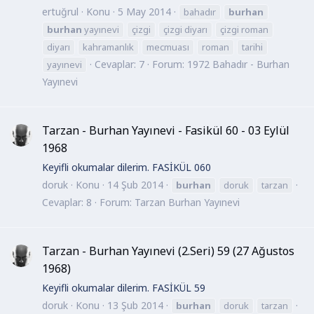
ertuğrul
Konu
5 May 2014
bahadır
burhan
burhan
yayınevi
çizgi
çizgi diyarı
çizgi roman
diyarı
kahramanlık
mecmuası
roman
tarihi
Cevaplar: 7
Forum:
1972 Bahadır - Burhan
yayınevi
Yayınevi
Tarzan - Burhan Yayınevi - Fasikül 60 - 03 Eylül
1968
Keyifli okumalar dilerim. FASİKÜL 060
doruk
Konu
14 Şub 2014
burhan
doruk
tarzan
Cevaplar: 8
Forum:
Tarzan Burhan Yayınevi
Tarzan - Burhan Yayınevi (2.Seri) 59 (27 Ağustos
1968)
Keyifli okumalar dilerim. FASİKÜL 59
doruk
Konu
13 Şub 2014
burhan
doruk
tarzan