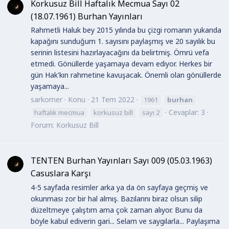
Korkusuz Bill Haftalık Mecmua Sayı 02
(18.07.1961) Burhan Yayınları
Rahmetli Haluk bey 2015 yılında bu çizgi romanın yukarıda
kapağını sunduğum 1. sayısını paylaşmış ve 20 sayılık bu
serinin listesini hazırlayacağını da belirtmiş. Ömrü vefa
etmedi. Gönüllerde yaşamaya devam ediyor. Herkes bir
gün Hak'kın rahmetine kavuşacak. Önemli olan gönüllerde
yaşamaya...
sarkomer
Konu
21 Tem 2022
1961
burhan
Cevaplar: 3
haftalık mecmua
korkusuz bill
sayı 2
Forum:
Korkusuz Bill
TENTEN Burhan Yayınları Sayı 009 (05.03.1963)
Casuslara Karşı
4-5 sayfada resimler arka ya da ön sayfaya geçmiş ve
okunması zor bir hal almış. Bazılarını biraz olsun silip
düzeltmeye çalıştım ama çok zaman alıyor. Bunu da
böyle kabul ediverin gari... Selam ve saygılarla... Paylaşıma