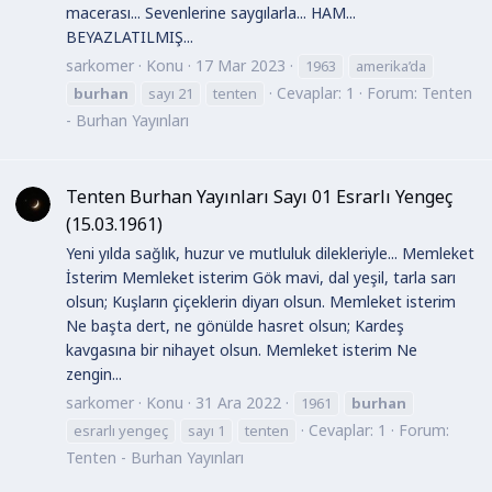
macerası... Sevenlerine saygılarla... HAM...
BEYAZLATILMIŞ...
sarkomer
Konu
17 Mar 2023
1963
amerika’da
Cevaplar: 1
Forum:
Tenten
burhan
sayı 21
tenten
- Burhan Yayınları
Tenten Burhan Yayınları Sayı 01 Esrarlı Yengeç
(15.03.1961)
Yeni yılda sağlık, huzur ve mutluluk dilekleriyle... Memleket
İsterim Memleket isterim Gök mavi, dal yeşil, tarla sarı
olsun; Kuşların çiçeklerin diyarı olsun. Memleket isterim
Ne başta dert, ne gönülde hasret olsun; Kardeş
kavgasına bir nihayet olsun. Memleket isterim Ne
zengin...
sarkomer
Konu
31 Ara 2022
1961
burhan
Cevaplar: 1
Forum:
esrarlı yengeç
sayı 1
tenten
Tenten - Burhan Yayınları