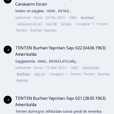
Canavarın Esrarı
Selam ve saygılar... HAM... BEYAZ...
sarkomer
Konu
22 Nis 2023
1963
burhan
Cevaplar: 1
Forum:
canavarın esrarı
sayı 28
tenten
Tenten - Burhan Yayınları
TENTEN Burhan Yayınları Sayı 022 (04.06.1963)
Amerika’da
Saygılarımla.. HAM... BEYAZLATILMIş...
sarkomer
Konu
19 Mar 2023
1963
amerika'da
Cevaplar: 1
Forum:
Tenten - Burhan
burhan
sayı 22
Yayınları
TENTEN Burhan Yayınları Sayı 021 (28.05.1963)
Amerika’da
Tenten durmuyor; Afrika'dan sonra şimdi de Amerika