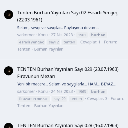
Tenten Burhan Yayınları Sayı 02 Esrarlı Yengeç
(22.03.1961)
Selam, sevgi ve saygılar... Paylaşıma devam...
sarkomer
Konu
27 Nis 2023
1961
burhan
Cevaplar: 1
Forum:
esrarlı yengeç
sayı 2
tenten
Tenten - Burhan Yayınları
TENTEN Burhan Yayınları Sayı 029 (23.07.1963)
Firavunun Mezarı
Yeni bir macera... Selam ve saygılarla... HAM... BEYAZ...
sarkomer
Konu
24 Nis 2023
1963
burhan
Cevaplar: 3
Forum:
firavunun mezarı
sayı 29
tenten
Tenten - Burhan Yayınları
TENTEN Burhan Yayınları Sayı 028 (16.07.1963)