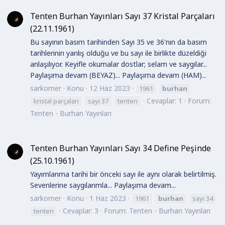
Tenten Burhan Yayınları Sayı 37 Kristal Parçaları
(22.11.1961)
Bu sayının basım tarihinden Sayı 35 ve 36'nın da basım
tarihlerinin yanlış olduğu ve bu sayı ile birlikte düzeldiği
anlaşılıyor. Keyifle okumalar dostlar; selam ve saygılar...
Paylaşıma devam (BEYAZ)... Paylaşıma devam (HAM)...
sarkomer
Konu
12 Haz 2023
1961
burhan
Cevaplar: 1
Forum:
kristal parçaları
sayı 37
tenten
Tenten - Burhan Yayınları
Tenten Burhan Yayınları Sayı 34 Define Peşinde
(25.10.1961)
Yayımlanma tarihi bir önceki sayı ile aynı olarak belirtilmiş.
Sevenlerine saygılarımla... Paylaşıma devam...
sarkomer
Konu
1 Haz 2023
1961
burhan
sayı 34
Cevaplar: 3
Forum:
Tenten - Burhan Yayınları
tenten