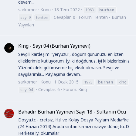
devam...
sarkomer
Konu
18 Tem 2022
1963
burhan
Cevaplar: 0
Forum:
Tenten - Burhan
sayı 9
tenten
Yayınları
King - Sayı 04 (Burhan Yayınevi)
Sevgili kardeşim "yeryüzü", doğum gününüzü en içten
dileklerimle kutluyorum. İyi ki doğdunuz, iyi ki bizlerlesiniz.
Yüzünüzdeki gülümseme hiç eksik olmasın. Sevgi ve
saygılarımla... Paylaşıma devam...
sarkomer
Konu
1 Ocak 2015
1973
burhan
king
Cevaplar: 6
Forum:
King
sayı 04
Bahadır Burhan Yayınevi Sayı 18 - Sultanın Öcü
Dosya.tc - cretsiz, Hzl ve Kolay Dosya Paylam Mediafire
(24 Hazian 2014) Arada sırıtan kırmızı maviye dönüştü.:D
Herkese iyi okumalar.