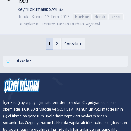
1968
Keyifli okumalar. SAYI 32
doruk
Konu
13 Tem 2013
burhan
doruk
tarzan
Cevaplar: 6
Forum:
Tarzan Burhan Yayınevi
1
2
Sonraki
Etiketler
İçerik sağlayıcı paylaşım sitelerinden biri olan Cizgidiyari.com isimli
sitemizde T.C.K 20.ci Madde ve 5651 Sayılı Kanun'un 4.cü maddesinin
(2).ci fıkrasına göre tüm üyelerimiz yaptıkları paylaşımlardan
sorumludur. Cizgidiyari.com hakkında yapılacak tüm hukuksal şikayetler
buradan iletişime geçilmesi halinde ilgili kanunlar ve yönetmelikler