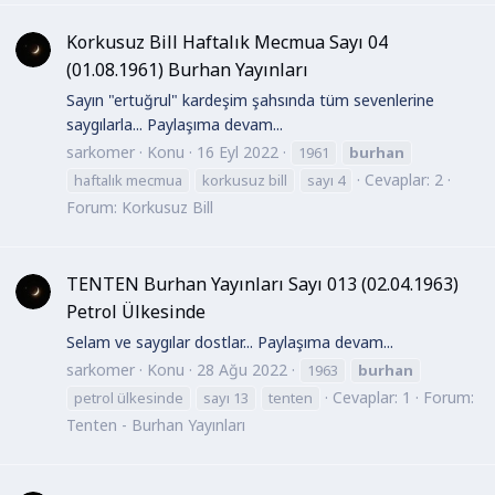
Korkusuz Bill Haftalık Mecmua Sayı 04
(01.08.1961) Burhan Yayınları
Sayın "ertuğrul" kardeşim şahsında tüm sevenlerine
saygılarla... Paylaşıma devam...
sarkomer
Konu
16 Eyl 2022
1961
burhan
Cevaplar: 2
haftalık mecmua
korkusuz bill
sayı 4
Forum:
Korkusuz Bill
TENTEN Burhan Yayınları Sayı 013 (02.04.1963)
Petrol Ülkesinde
Selam ve saygılar dostlar... Paylaşıma devam...
sarkomer
Konu
28 Ağu 2022
1963
burhan
Cevaplar: 1
Forum:
petrol ülkesinde
sayı 13
tenten
Tenten - Burhan Yayınları