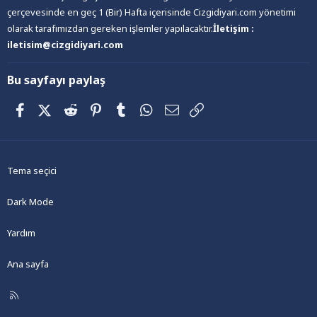
çerçevesinde en geç 1 (Bir) Hafta içerisinde Cizgidiyari.com yönetimi
olarak tarafımızdan gereken işlemler yapılacaktır.
İletişim :
iletisim@cizgidiyari.com
Bu sayfayı paylaş
Facebook
X (Twitter)
Reddit
Pinterest
Tumblr
WhatsApp
E-posta
Link
Tema seçici
Dark Mode
Yardım
Ana sayfa
R
S