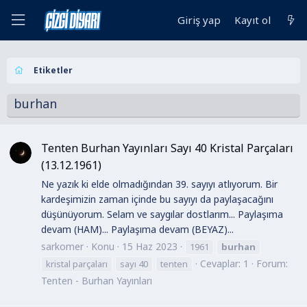
Giriş yap
Kayıt ol
Etiketler
burhan
Tenten Burhan Yayınları Sayı 40 Kristal Parçaları
(13.12.1961)
Ne yazık ki elde olmadığından 39. sayıyı atlıyorum. Bir
kardeşimizin zaman içinde bu sayıyı da paylaşacağını
düşünüyorum. Selam ve saygılar dostlarım... Paylaşıma
devam (HAM)... Paylaşıma devam (BEYAZ)...
sarkomer
Konu
15 Haz 2023
1961
burhan
Cevaplar: 1
Forum:
kristal parçaları
sayı 40
tenten
Tenten - Burhan Yayınları