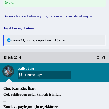
üye ol.
Bu sayıda da rol almasaymış, Tarzan açlıktan ölecekmiş sanırım.
Teşekkürler, dostum.
T
direnc11
,
doruk
,
zagor-t
ve 5 diğerleri
e
p
k
13 Şub 2014
#3
i
l
balkatan
e
r
Onursal Üye
:
Cim, Kar, Zig, İkar,
Çok eskilerden gelen tanıdık isimler.
...
Emek ve payleşım için teşekkürler.