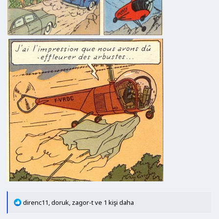
T
direnc11
,
doruk
,
zagor-t
ve 1 kişi daha
e