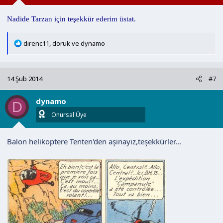
Nadide Tarzan için teşekkür ederim üstat.
T
direnc11
,
doruk
ve
dynamo
e
p
k
14 Şub 2014
#7
i
l
dynamo
e
D
r
Onursal Üye
:
Balon helikoptere Tenten'den aşinayız,teşekkürler...