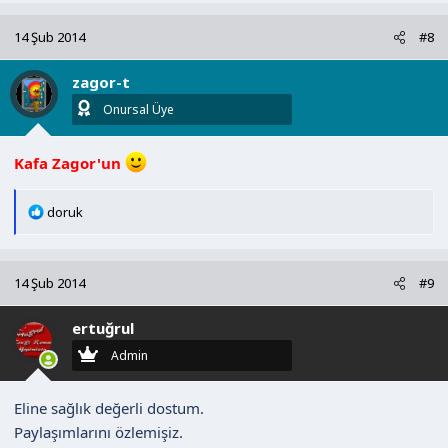
p
k
14 Şub 2014
#8
i
l
zagor-t
e
r
Onursal Üye
:
Kafa Zagor'un
T
doruk
e
p
k
14 Şub 2014
#9
i
l
ertuğrul
e
r
Admin
:
Eline sağlık değerli dostum.
Paylaşımlarını özlemişiz.