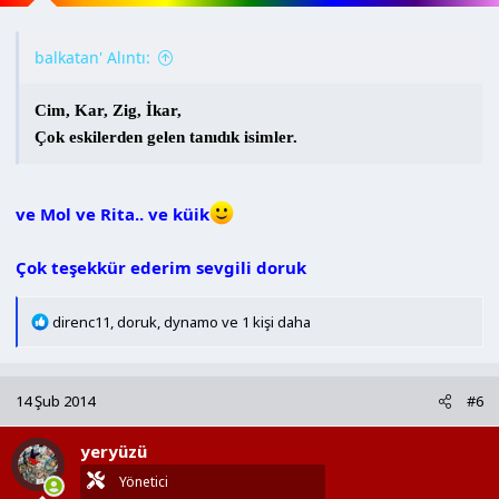
balkatan' Alıntı:
Cim, Kar, Zig, İkar,
Çok eskilerden gelen tanıdık isimler.
ve Mol ve Rita.. ve küik
Çok teşekkür ederim sevgili doruk
T
direnc11
,
doruk
,
dynamo
ve 1 kişi daha
e
p
k
14 Şub 2014
#6
i
l
yeryüzü
e
r
Yönetici
: