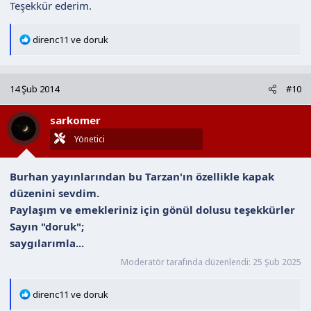
Teşekkür ederim.
T
direnc11
ve
doruk
e
p
k
14 Şub 2014
#10
i
l
sarkomer
e
r
Yönetici
:
Burhan yayınlarından bu Tarzan'ın özellikle kapak
düzenini sevdim.
Paylaşım ve emekleriniz için gönül dolusu teşekkürler
Sayın "doruk";
saygılarımla...
Moderatör tarafında düzenlendi:
25 Şub 2025
T
direnc11
ve
doruk
e