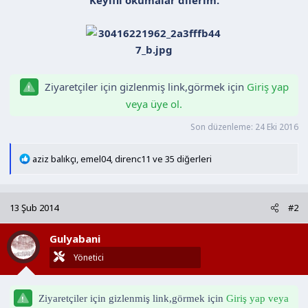
a
i
n
h
i
Ziyaretçiler için gizlenmiş link,görmek için
Giriş yap
veya üye ol.
Son düzenleme:
24 Eki 2016
T
aziz balıkçı
,
emel04
,
direnc11
ve 35 diğerleri
e
p
k
13 Şub 2014
#2
i
l
Gulyabani
e
r
Yönetici
:
Ziyaretçiler için gizlenmiş link,görmek için
Giriş yap veya