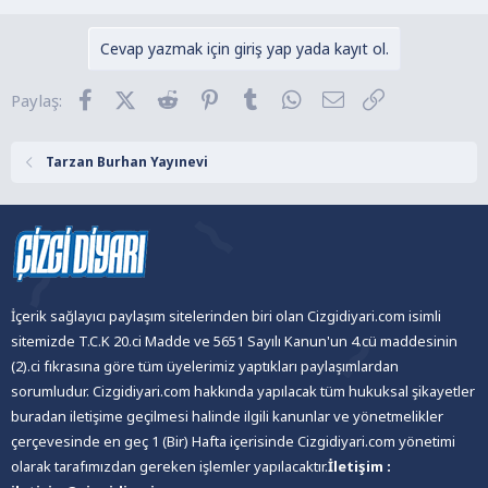
p
k
Cevap yazmak için giriş yap yada kayıt ol.
i
l
Facebook
X (Twitter)
Reddit
Pinterest
Tumblr
WhatsApp
E-posta
Link
Paylaş:
e
r
:
Tarzan Burhan Yayınevi
İçerik sağlayıcı paylaşım sitelerinden biri olan Cizgidiyari.com isimli
sitemizde T.C.K 20.ci Madde ve 5651 Sayılı Kanun'un 4.cü maddesinin
(2).ci fıkrasına göre tüm üyelerimiz yaptıkları paylaşımlardan
sorumludur. Cizgidiyari.com hakkında yapılacak tüm hukuksal şikayetler
buradan iletişime geçilmesi halinde ilgili kanunlar ve yönetmelikler
çerçevesinde en geç 1 (Bir) Hafta içerisinde Cizgidiyari.com yönetimi
olarak tarafımızdan gereken işlemler yapılacaktır.
İletişim :