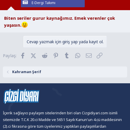
E-Dergi Takımı
Biten seriler gurur kaynağımız. Emek verenler çok
yaşasın.
Cevap yazmak için giriş yap yada kayıt ol.
Facebook
X (Twitter)
Reddit
Pinterest
Tumblr
WhatsApp
E-posta
Link
Paylaş:
Kahraman Şerif
İçerik sağlayıcı paylaşım sitelerinden biri olan Cizgidiyari.com isimli
sitemizde T.C.K 20.ci Madde ve 5651 Sayılı Kanun'un 4.cü maddesinin
(2).ci fıkrasına göre tüm üyelerimiz yaptıkları paylaşımlardan