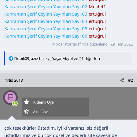
a
i
Kahraman Şerif Ceylan Yayınları Sayı 02
Melih41
n
h
Kahraman Şerif Ceylan Yayınları Sayı 03
ertuğrul
i
Kahraman Şerif Ceylan Yayınları Sayı 04
ertuğrul
Kahraman Şerif Ceylan Yayınları Sayı 05
ertuğrul
Kahraman Şerif Ceylan Yayınları Sayı 06
ertuğrul
Moderatör tarafında düzenlendi:
29 Tem 2022
T
Dobili09
,
aziz balıkçı
,
Yaşar Akyol
ve 21 diğerleri
e
p
k
4 Nis 2018
#2
i
l
emekli
e
E
r
Kıdemli Üye
:
Aktif Üye
çok teşekkürler üstadım. iyi ki varsınız. siz değerli
üstadlarımız ve bu çok güzel ve değerli site sayesinde