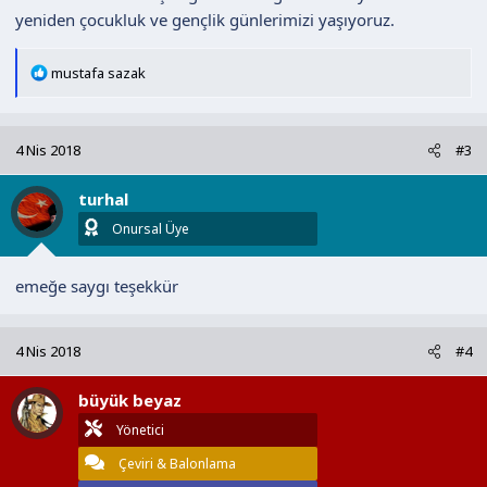
yeniden çocukluk ve gençlik günlerimizi yaşıyoruz.
T
mustafa sazak
e
p
k
4 Nis 2018
#3
i
l
turhal
e
r
Onursal Üye
:
emeğe saygı teşekkür
4 Nis 2018
#4
büyük beyaz
Yönetici
Çeviri & Balonlama