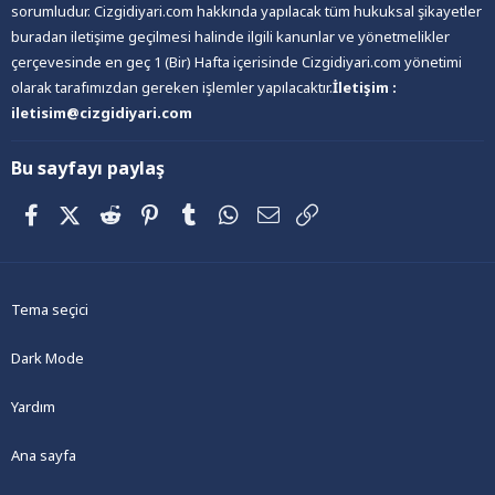
sorumludur. Cizgidiyari.com hakkında yapılacak tüm hukuksal şikayetler
buradan iletişime geçilmesi halinde ilgili kanunlar ve yönetmelikler
çerçevesinde en geç 1 (Bir) Hafta içerisinde Cizgidiyari.com yönetimi
olarak tarafımızdan gereken işlemler yapılacaktır.
İletişim :
iletisim@cizgidiyari.com
Bu sayfayı paylaş
Facebook
X (Twitter)
Reddit
Pinterest
Tumblr
WhatsApp
E-posta
Link
Tema seçici
Dark Mode
Yardım
Ana sayfa