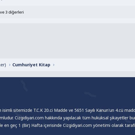
 bırakınız yeni şairleri , kendini kanıtlamış şairler
ve 3 diğerleri
ğer)
Cumhuriyet Kitap
om isimli sitemizde T.C.K 20.ci Madde ve 5651 Sayılı Kanun'un 4.cü madde
umludur. Cizgidiyari.com hakkında yapılacak tüm hukuksal şikayetler bu
nde en geç 1 (Bir) Hafta içerisinde Cizgidiyari.com yönetimi olarak tar