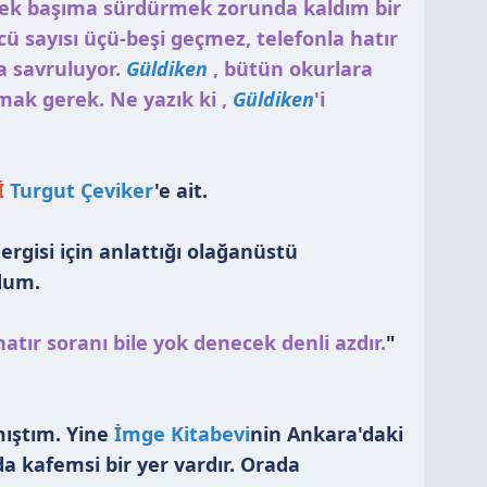
ni tek başıma sürdürmek zorunda kaldım bir
cü sayısı üçü-beşi geçmez, telefonla hatır
a savruluyor.
Güldiken
, bütün okurlara
ymak gerek. Ne yazık ki ,
Güldiken
'i
İ
Turgut Çeviker
'e ait.
ergisi için anlattığı olağanüstü
ldum.
atır soranı bile yok denecek denli azdır.
"
mıştım. Yine
İmge Kitabevi
nin Ankara'daki
da kafemsi bir yer vardır. Orada