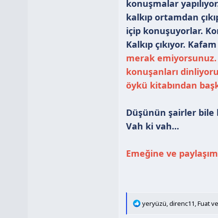
konuşmalar yapılıyor
kalkıp ortamdan çıkı
içip konuşuyorlar. K
Kalkıp çıkıyor. Kafam
merak emiyorsunuz. 
konuşanları dinliyor
öykü kitabından başk
Düşünün şairler bile b
Vah ki vah...
Emeğine ve paylaşım
T
yeryüzü
,
direnc11
,
Fuat
ve
e