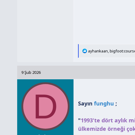
T
ayhankaan
,
bigfoot:cours
e
p
k
9 Şub 2026
i
l
e
D
r
:
Sayın
funghu
;
"
1993'te dört aylık m
ülkemizde örneği çok 