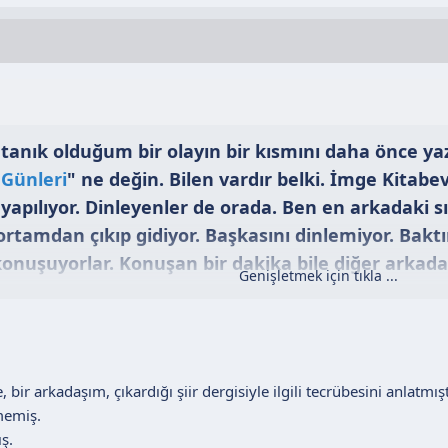
tanık olduğum bir olayın bir kısmını daha önce y
Günleri
" ne değin. Bilen vardır belki. İmge Kitabev
apılıyor. Dinleyenler de orada. Ben en arkadaki 
 ortamdan çıkıp gidiyor. Başkasını dinlemiyor. Ba
konuşuyorlar. Konuşan bir dakika bile diğer arkad
Genişletmek için tıkla ...
yor. Kalkıp çıkıyor. Kafam atı (maalesef böyleyim)
eğini hiç mi merak emiyorsunuz. Haydi etmediniz
akınız ben okurum tüm konuşanları dinliyorum ye
kıda bulunuyorum. Eminim siz kendi öykü kitabınd
 bir arkadaşım, çıkardığı şiir dergisiyle ilgili tecrübesini anlatmı
.
" .....
çmemiş.
ş.