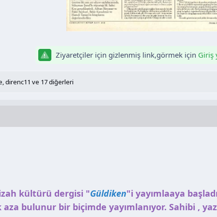
Ziyaretçiler için gizlenmiş link,görmek için
Giriş
e
,
direnc11
ve 17 diğerleri
izah kültürü dergisi "
Güldiken
"i yayımlaaya başlad
aza bulunur bir biçimde yayımlanıyor. Sahibi , yaz