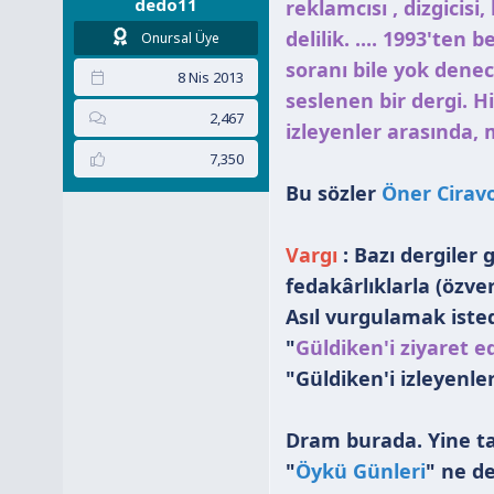
dedo11
reklamcısı , dizgicis
delilik. .... 1993'ten
Onursal Üye
soranı bile yok dene
8 Nis 2013
seslenen bir dergi. H
2,467
izleyenler arasında, m
7,350
Bu sözler
Öner Cirav
Vargı
: Bazı dergiler
fedakârlıklarla (özve
Asıl vurgulamak isted
"
Güldiken'i ziyaret e
"Güldiken'i izleyenler
Dram burada. Yine ta
"
Öykü Günleri
" ne de