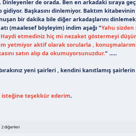
. Dinleyenler de orada. Ben en arkadaki sıraya ge
p gidiyor. Başkasını dinlemiyor. Baktım kitabevin
onuşan bir dakika bile diğer arkadaşlarını dinleme
 atı (maalesef böyleyim) indim aşağı "
Yahu sizden 
Haydi etmediniz hiç mi nezaket göstermeyi düş
um yetmiyor aktif olarak sorularla , konuşmaları
asını satın alıp da okumuyorsunuzdur.
" .....
ırakınız yeni şairleri , kendini kanıtlamış şairlerin
 isteğine teşekkür ederim
.
 2 diğerleri