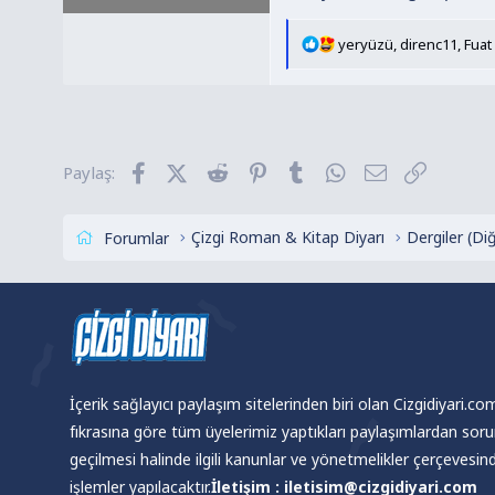
Düşünün şairler bile
Vah ki vah...
T
yeryüzü
,
direnc11
,
Fuat
e
p
k
i
l
Facebook
X (Twitter)
Reddit
Pinterest
Tumblr
WhatsApp
E-posta
Link
Paylaş:
e
r
:
Çizgi Roman & Kitap Diyarı
Dergiler (Di
Forumlar
İçerik sağlayıcı paylaşım sitelerinden biri olan Cizgidiyari.c
fıkrasına göre tüm üyelerimiz yaptıkları paylaşımlardan sor
geçilmesi halinde ilgili kanunlar ve yönetmelikler çerçevesi
işlemler yapılacaktır.
İletişim : iletisim@cizgidiyari.com