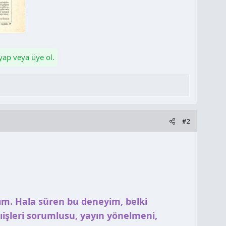
 yap veya üye ol.
#2
ım. Hala süren bu deneyim, belki
ıişleri sorumlusu, yayın yönelmeni,