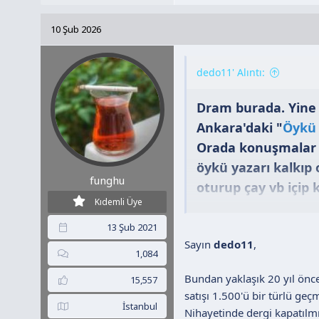
p
k
10 Şub 2026
i
l
e
dedo11' Alıntı:
r
:
Dram burada. Yine 
Ankara'daki "
Öykü 
Orada konuşmalar y
öykü yazarı kalkıp
funghu
oturup çay vb içip 
Kıdemli Üye
nezaketini göstermi
konuşanın ne diyec
13 Şub 2021
Sayın
dedo11
,
düşünmüyorsunuz. B
1,084
konuşmalarımla kat
Bundan yaklaşık 20 yıl önce,
15,557
okumuyorsunuzdur
satışı 1.500'ü bir türlü ge
İstanbul
Nihayetinde dergi kapatılmı