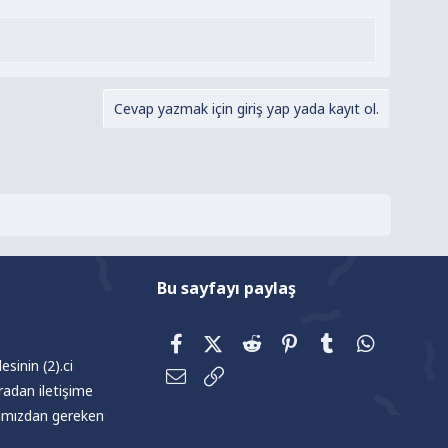
in şiir kitaplarını okumuyor...
Cevap yazmak için giriş yap yada kayıt ol.
Bu sayfayı paylaş
Facebook
X (Twitter)
Reddit
Pinterest
Tumblr
WhatsAp
sinin (2).ci
E-posta
Link
radan iletişime
afımızdan gereken