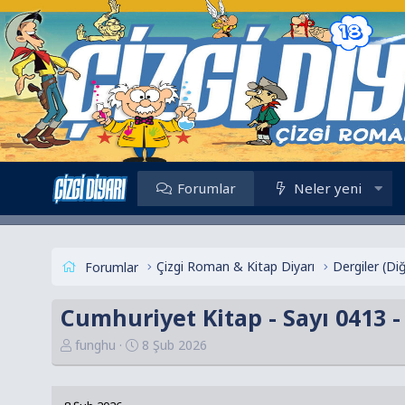
Forumlar
Neler yeni
Çizgi Roman & Kitap Diyarı
Dergiler (Di
Forumlar
Cumhuriyet Kitap - Sayı 0413 -
K
B
funghu
8 Şub 2026
o
a
n
ş
u
l