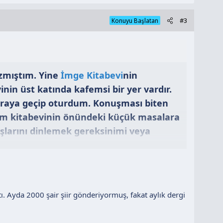
#3
Konuyu Başlatan
azmıştım. Yine
İmge Kitabevi
nin
inin üst katında kafemsi bir yer vardır.
sıraya geçip oturdum. Konuşması biten
ktım kitabevinin önündeki küçük masalara
aşlarını dinlemek gereksinimi veya
 indim aşağı "
Yahu sizden sonra
 hiç mi nezaket göstermeyi
tmiyor aktif olarak sorularla ,
an başkasını satın alıp da
ştı. Ayda 2000 şair şiir gönderiyormuş, fakat aylık dergi