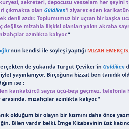
i, kuryesi, sekreteri, depocusu vesselam her şeyi
 beri çıkmakta olan
Güldiken
'i ziyaret eden karikatür
cek denli azdır. Toplumumuz bir uçtan bir başka uc
iç değilse mizahla ilişkisi olanları yakın akraba sa
izahçılar azınlıkta kalıyor.
"
oğlu
'nun kendisi ile söyleşi yaptığı
MİZAH EMEKÇİS
 gerçekten de yukarıda Turgut Çeviker'in
Güldiken
d
riyle) yayınlanıyor. Birçoğuna bizzat ben tanıdık o
iğim ise ;
den karikatürcü sayısı üçü-beşi geçmez, telefonla h
 arasında, mizahçılar azınlıkta kalıyor."
nık olduğum bir olayın bir kısmını daha önce yaz
ğin. Bilen vardır belki. İmge Kitabevinin üst katın