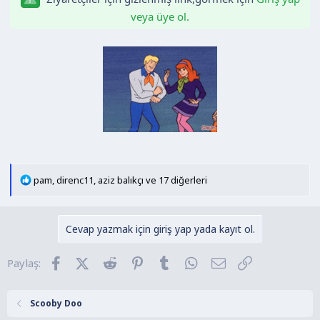
veya üye ol.
T
pam
,
direnc11
,
aziz balıkçı
ve 17 diğerleri
e
p
k
Cevap yazmak için giriş yap yada kayıt ol.
i
l
Facebook
X (Twitter)
Reddit
Pinterest
Tumblr
WhatsApp
E-posta
Link
Paylaş:
e
r
:
Scooby Doo