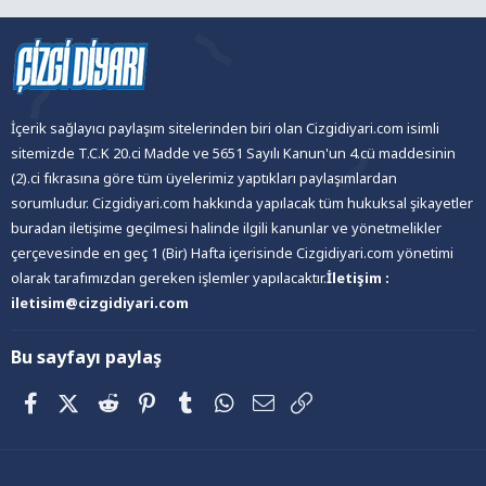
İçerik sağlayıcı paylaşım sitelerinden biri olan Cizgidiyari.com isimli
sitemizde T.C.K 20.ci Madde ve 5651 Sayılı Kanun'un 4.cü maddesinin
(2).ci fıkrasına göre tüm üyelerimiz yaptıkları paylaşımlardan
sorumludur. Cizgidiyari.com hakkında yapılacak tüm hukuksal şikayetler
buradan iletişime geçilmesi halinde ilgili kanunlar ve yönetmelikler
çerçevesinde en geç 1 (Bir) Hafta içerisinde Cizgidiyari.com yönetimi
olarak tarafımızdan gereken işlemler yapılacaktır.
İletişim :
iletisim@cizgidiyari.com
Bu sayfayı paylaş
Facebook
X (Twitter)
Reddit
Pinterest
Tumblr
WhatsApp
E-posta
Link