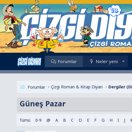
Forumlar
Neler yeni
Çizgi Roman & Kitap Diyarı
Dergiler (D
Forumlar
Güneş Pazar
Tümü
0-9
@
A
B
C
D
E
F
G
H
I
J