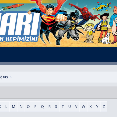
iğer)
K
L
M
N
O
P
Q
R
S
T
U
V
W
X
Y
Z