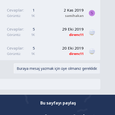
Cevaplar
1
2 Kas 2019
S
Görüntü
1K
samihakan
Cevaplar
5
29 Eki 2019
Görüntü
1K
direnc11
Cevaplar
5
20 Eki 2019
Görüntü
1K
direnc11
Buraya mesaj yazmak için üye olmanız gereklidir.
Bu sayfayı paylaş