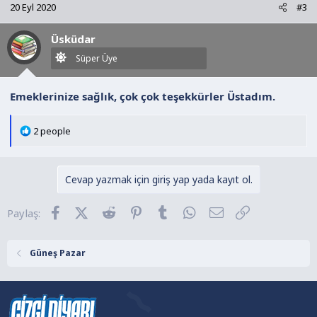
20 Eyl 2020
#3
i
l
Üsküdar
e
r
Süper Üye
:
Emeklerinize sağlık, çok çok teşekkürler Üstadım.
T
2 people
e
p
k
Cevap yazmak için giriş yap yada kayıt ol.
i
l
Facebook
X (Twitter)
Reddit
Pinterest
Tumblr
WhatsApp
E-posta
Link
Paylaş:
e
r
:
Güneş Pazar