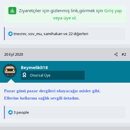
n
h
i
Ziyaretçiler için gizlenmiş link,görmek için
Giriş yap
veya üye ol.
T
tnecniv
,
sov_mu
,
samihakan
ve 22 diğerleri
e
p
k
20 Eyl 2020
#2
i
l
Beymelikli18
e
r
Onursal Üye
:
Pazar günü pazar dergileri okuyacağız misler gibi.
Ellerine kollarına sağlık sevgili üstadım.
T
3 people
e
p
k