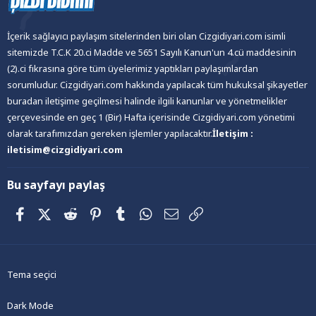
İçerik sağlayıcı paylaşım sitelerinden biri olan Cizgidiyari.com isimli
sitemizde T.C.K 20.ci Madde ve 5651 Sayılı Kanun'un 4.cü maddesinin
(2).ci fıkrasına göre tüm üyelerimiz yaptıkları paylaşımlardan
sorumludur. Cizgidiyari.com hakkında yapılacak tüm hukuksal şikayetler
buradan iletişime geçilmesi halinde ilgili kanunlar ve yönetmelikler
çerçevesinde en geç 1 (Bir) Hafta içerisinde Cizgidiyari.com yönetimi
olarak tarafımızdan gereken işlemler yapılacaktır.
İletişim :
iletisim@cizgidiyari.com
Bu sayfayı paylaş
Facebook
X (Twitter)
Reddit
Pinterest
Tumblr
WhatsApp
E-posta
Link
Tema seçici
Dark Mode