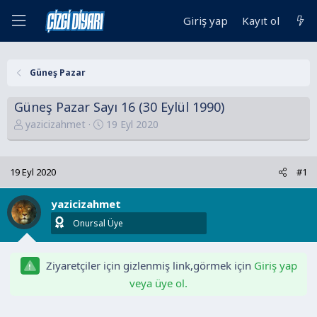
Giriş yap
Kayıt ol
Güneş Pazar
Güneş Pazar Sayı 16 (30 Eylül 1990)
K
B
yazicizahmet
19 Eyl 2020
o
a
n
ş
u
l
19 Eyl 2020
#1
y
a
u
n
yazicizahmet
B
g
Onursal Üye
a
ı
ş
ç
l
t
Ziyaretçiler için gizlenmiş link,görmek için
Giriş yap
a
a
veya üye ol.
t
r
a
i