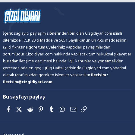
İçerik sağlayıcı paylaşım sitelerinden biri olan Cizgidiyari.com isimli
sitemizde T.C.K 20.ci Madde ve 5651 Sayılı Kanun'un 4.cü maddesinin
(2).ci fıkrasına göre tüm üyelerimiz yaptıkları paylaşımlardan
sorumludur. Cizgidiyari.com hakkında yapılacak tüm hukuksal şikayetler
buradan iletişime geçilmesi halinde ilgili kanunlar ve yönetmelikler
çerçevesinde en geç 1 (Bir) Hafta içerisinde Cizgidiyari.com yönetimi
olarak tarafımızdan gereken işlemler yapılacaktır.
İletişim :
iletisim@cizgidiyari.com
Bu sayfayı paylaş
Facebook
X (Twitter)
Reddit
Pinterest
Tumblr
WhatsApp
E-posta
Link