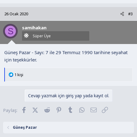
p
k
26 Ocak 2020
#3
i
l
samihakan
e
S
r
Süper Üye
:
Güneş Pazar - Sayı: 7 ile 29 Temmuz 1990 tarihine seyahat
için teşekkürler.
T
1 kişi
e
p
k
Cevap yazmak için giriş yap yada kayıt ol.
i
l
Facebook
X (Twitter)
Reddit
Pinterest
Tumblr
WhatsApp
E-posta
Link
Paylaş:
e
r
:
Güneş Pazar