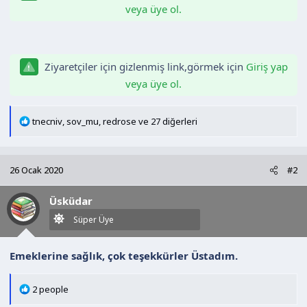
veya üye ol.
n
h
i
Ziyaretçiler için gizlenmiş link,görmek için
Giriş yap
veya üye ol.
T
tnecniv
,
sov_mu
,
redrose
ve 27 diğerleri
e
p
k
26 Ocak 2020
#2
i
l
Üsküdar
e
r
Süper Üye
:
Emeklerine sağlık, çok teşekkürler Üstadım.
T
2 people
e