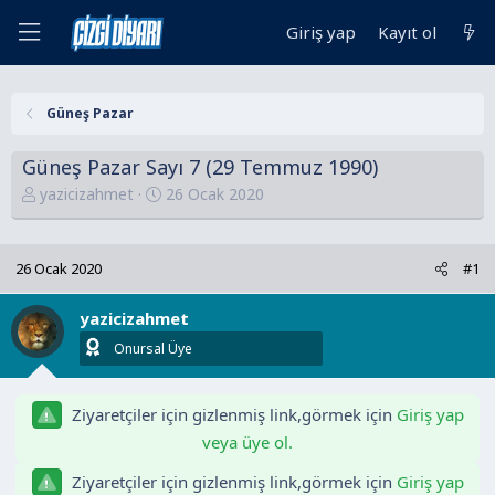
Giriş yap
Kayıt ol
Güneş Pazar
Güneş Pazar Sayı 7 (29 Temmuz 1990)
K
B
yazicizahmet
26 Ocak 2020
o
a
n
ş
u
l
26 Ocak 2020
#1
y
a
u
n
yazicizahmet
B
g
Onursal Üye
a
ı
ş
ç
l
t
Ziyaretçiler için gizlenmiş link,görmek için
Giriş yap
a
a
veya üye ol.
t
r
Ziyaretçiler için gizlenmiş link,görmek için
Giriş yap
a
i