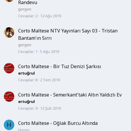
Randevu
gorgon
Cevaplar
2
12 Ağu 2019
Corto Maltese NTV Yayınları Sayı 03 - Tristan
Bantam'ın Sırrı
gorgon
Cevaplar
1
5 Ağu 2019
Corto Maltese - Bir Tuz Denizi Şarkısı
ertuğrul
Cevaplar
8
2 Tem 2019
Corto Maltese - Semerkant'taki Altın Yaldızlı Ev
ertuğrul
Cevaplar
9
12 Şub 2019
Corto Maltese - Oğlak Burcu Altında
H
Hones