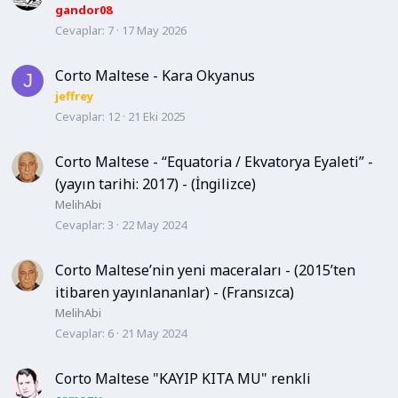
gandor08
Cevaplar
7
17 May 2026
Corto Maltese - Kara Okyanus
J
jeffrey
Cevaplar
12
21 Eki 2025
Corto Maltese - “Equatoria / Ekvatorya Eyaleti” -
(yayın tarihi: 2017) - (İngilizce)
MelihAbi
Cevaplar
3
22 May 2024
Corto Maltese’nin yeni maceraları - (2015’ten
itibaren yayınlananlar) - (Fransızca)
MelihAbi
Cevaplar
6
21 May 2024
Corto Maltese "KAYIP KITA MU" renkli