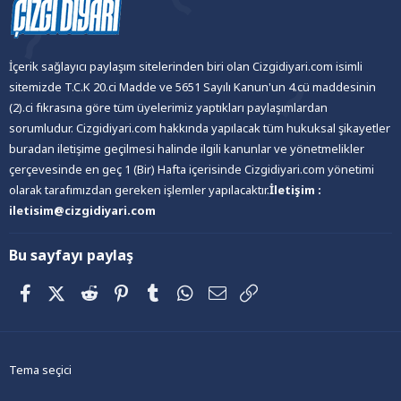
İçerik sağlayıcı paylaşım sitelerinden biri olan Cizgidiyari.com isimli
sitemizde T.C.K 20.ci Madde ve 5651 Sayılı Kanun'un 4.cü maddesinin
(2).ci fıkrasına göre tüm üyelerimiz yaptıkları paylaşımlardan
sorumludur. Cizgidiyari.com hakkında yapılacak tüm hukuksal şikayetler
buradan iletişime geçilmesi halinde ilgili kanunlar ve yönetmelikler
çerçevesinde en geç 1 (Bir) Hafta içerisinde Cizgidiyari.com yönetimi
olarak tarafımızdan gereken işlemler yapılacaktır.
İletişim :
iletisim@cizgidiyari.com
Bu sayfayı paylaş
Facebook
X (Twitter)
Reddit
Pinterest
Tumblr
WhatsApp
E-posta
Link
Tema seçici