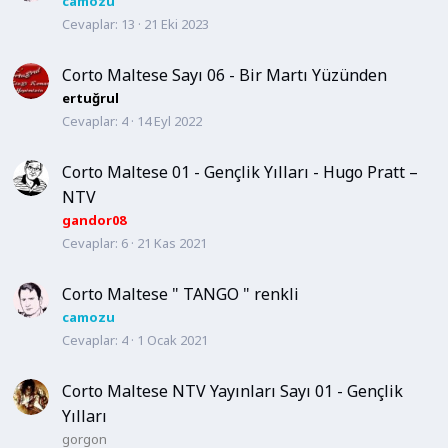
camozu
Cevaplar
13
21 Eki 2023
Corto Maltese Sayı 06 - Bir Martı Yüzünden
ertuğrul
Cevaplar
4
14 Eyl 2022
Corto Maltese 01 - Gençlik Yılları - Hugo Pratt –
NTV
gandor08
Cevaplar
6
21 Kas 2021
Corto Maltese " TANGO " renkli
camozu
Cevaplar
4
1 Ocak 2021
Corto Maltese NTV Yayınları Sayı 01 - Gençlik
Yılları
gorgon