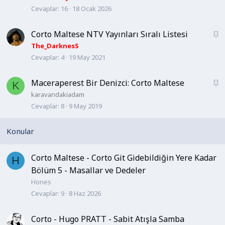
Cevaplar
16
18 Ocak 2026
b
i
t
Corto Maltese NTV Yayınları Sıralı Listesi
S
a
The_DarknesS
Cevaplar
4
19 May 2021
b
i
t
Maceraperest Bir Denizci: Corto Maltese
S
K
a
karavandakiadam
Cevaplar
8
9 May 2019
b
i
t
Corto Maltese - Corto Git Gidebildiğin Yere Kadar
H
Bölüm 5 - Masallar ve Dedeler
Hones
Cevaplar
9
8 Haz 2026
Corto - Hugo PRATT - Sabit Atışla Samba