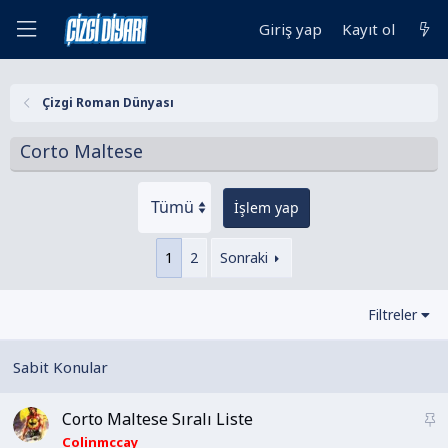
Giriş yap
Kayıt ol
Çizgi Roman Dünyası
Corto Maltese
İşlem yap
1
2
Sonraki
Filtreler
Corto Maltese Sıralı Liste
S
a
Colinmccay