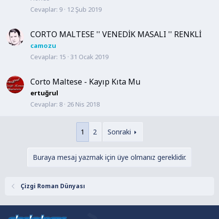
Cevaplar
9
12 Şub 2019
CORTO MALTESE '' VENEDİK MASALI '' RENKLİ
camozu
Cevaplar
15
31 Ocak 2019
Corto Maltese - Kayıp Kıta Mu
ertuğrul
Cevaplar
8
26 Nis 2018
1
2
Sonraki
Buraya mesaj yazmak için üye olmanız gereklidir.
Çizgi Roman Dünyası