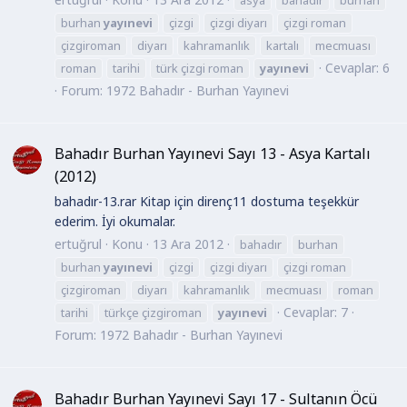
burhan
yayınevi
çizgi
çizgi diyarı
çizgi roman
çizgiroman
diyarı
kahramanlık
kartalı
mecmuası
Cevaplar: 6
roman
tarihi
türk çizgi roman
yayınevi
Forum:
1972 Bahadır - Burhan Yayınevi
Bahadır Burhan Yayınevi Sayı 13 - Asya Kartalı
(2012)
bahadır-13.rar Kitap için direnç11 dostuma teşekkür
ederim. İyi okumalar.
ertuğrul
Konu
13 Ara 2012
bahadır
burhan
burhan
yayınevi
çizgi
çizgi diyarı
çizgi roman
çizgiroman
diyarı
kahramanlık
mecmuası
roman
Cevaplar: 7
tarihi
türkçe çizgiroman
yayınevi
Forum:
1972 Bahadır - Burhan Yayınevi
Bahadır Burhan Yayınevi Sayı 17 - Sultanın Öcü