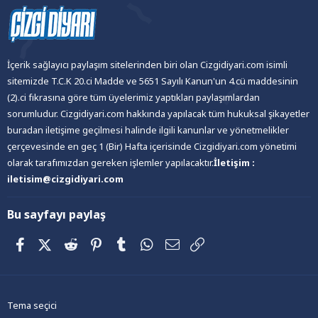
İçerik sağlayıcı paylaşım sitelerinden biri olan Cizgidiyari.com isimli
sitemizde T.C.K 20.ci Madde ve 5651 Sayılı Kanun'un 4.cü maddesinin
(2).ci fıkrasına göre tüm üyelerimiz yaptıkları paylaşımlardan
sorumludur. Cizgidiyari.com hakkında yapılacak tüm hukuksal şikayetler
buradan iletişime geçilmesi halinde ilgili kanunlar ve yönetmelikler
çerçevesinde en geç 1 (Bir) Hafta içerisinde Cizgidiyari.com yönetimi
olarak tarafımızdan gereken işlemler yapılacaktır.
İletişim :
iletisim@cizgidiyari.com
Bu sayfayı paylaş
Facebook
X (Twitter)
Reddit
Pinterest
Tumblr
WhatsApp
E-posta
Link
Tema seçici