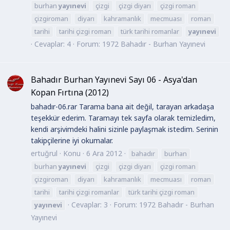
burhan
yayınevi
çizgi
çizgi diyarı
çizgi roman
çizgiroman
diyarı
kahramanlık
mecmuası
roman
tarihi
tarihi çizgi roman
türk tarihi romanlar
yayınevi
Cevaplar: 4
Forum:
1972 Bahadır - Burhan Yayınevi
Bahadır Burhan Yayınevi Sayı 06 - Asya'dan
Kopan Fırtına (2012)
bahadır-06.rar Tarama bana ait değil, tarayan arkadaşa
teşekkür ederim. Taramayı tek sayfa olarak temizledim,
kendi arşivimdeki halini sizinle paylaşmak istedim. Serinin
takipçilerine iyi okumalar.
ertuğrul
Konu
6 Ara 2012
bahadır
burhan
burhan
yayınevi
çizgi
çizgi diyarı
çizgi roman
çizgiroman
diyarı
kahramanlık
mecmuası
roman
tarihi
tarihi çizgi romanlar
türk tarihi çizgi roman
Cevaplar: 3
Forum:
1972 Bahadır - Burhan
yayınevi
Yayınevi