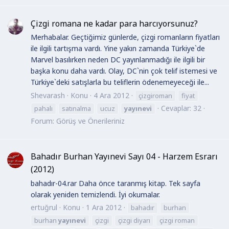
Çizgi romana ne kadar para harcıyorsunuz?
Merhabalar. Geçtiğimiz günlerde, çizgi romanların fiyatları
ile ilgili tartışma vardı. Yine yakın zamanda Türkiye`de
Marvel basılırken neden DC yayınlanmadığı ile ilgili bir
başka konu daha vardı. Olay, DC`nin çok telif istemesi ve
Türkiye`deki satışlarla bu teliflerin ödenemeyeceği ile...
Shevarash
Konu
4 Ara 2012
çizgiroman
fiyat
Cevaplar: 32
pahalı
satınalma
ucuz
yayınevi
Forum:
Görüş ve Önerileriniz
Bahadır Burhan Yayınevi Sayı 04 - Harzem Esrarı
(2012)
bahadır-04.rar Daha önce taranmış kitap. Tek sayfa
olarak yeniden temizlendi. İyi okumalar.
ertuğrul
Konu
1 Ara 2012
bahadır
burhan
burhan
yayınevi
çizgi
çizgi diyarı
çizgi roman