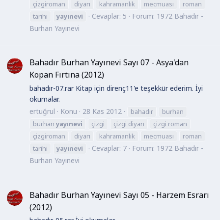
çizgiroman
diyarı
kahramanlık
mecmuası
roman
Cevaplar: 5
Forum:
1972 Bahadır -
tarihi
yayınevi
Burhan Yayınevi
Bahadır Burhan Yayınevi Sayı 07 - Asya'dan
Kopan Fırtına (2012)
bahadır-07.rar Kitap için direnç11'e teşekkür ederim. İyi
okumalar.
ertuğrul
Konu
28 Kas 2012
bahadır
burhan
burhan
yayınevi
çizgi
çizgi diyarı
çizgi roman
çizgiroman
diyarı
kahramanlık
mecmuası
roman
Cevaplar: 7
Forum:
1972 Bahadır -
tarihi
yayınevi
Burhan Yayınevi
Bahadır Burhan Yayınevi Sayı 05 - Harzem Esrarı
(2012)