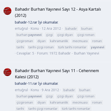
Bahadır Burhan Yayınevi Sayı 12 - Asya Kartalı
(2012)
bahadır-12.rar İyi okumalar.
ertuğrul
Konu
12 Ara 2012
bahadır
burhan
burhan
yayınevi
çizgi
çizgi diyarı
çizgi roman
çizgiroman
diyarı
kahramanlık
mecmuası
roman
tarihi
tarihi çizgi roman
türk tarihi romanlar
yayınevi
Cevaplar: 5
Forum:
1972 Bahadır - Burhan Yayınevi
Bahadır Burhan Yayınevi Sayı 11 - Cehennem
Kalesi (2012)
bahadır-11.rar İyi okumalar.
ertuğrul
Konu
9 Ara 2012
bahadır
burhan
burhan
yayınevi
çizgi
çizgi diyarı
çizgi roman
çizgiroman
diyarı
kahramanlık
mecmuası
roman
tarihi
tarihi çizgi romanlar
türk tarihi romanlar