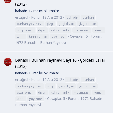
(2012)
bahadır-17.rar İyi okumalar.
ertuğrul
Konu
12 Ara 2012
bahadır
burhan
burhan
yayınevi
çizgi
çizgi diyarı
çizgi roman
çizgiroman
diyarı
kahramanlık
mecmuası
roman
Cevaplar: 5
Forum:
tarihi
tarihi roman
yayınevi
1972 Bahadır - Burhan Yayınevi
Bahadır Burhan Yayınevi Sayı 16 - Çöldeki Esrar
(2012)
bahadır-16.rar İyi okumalar.
ertuğrul
Konu
12 Ara 2012
bahadır
burhan
burhan
yayınevi
çizgi
çizgi diyarı
çizgi roman
çizgiroman
diyarı
kahramanlık
mecmuası
roman
Cevaplar: 5
Forum:
1972 Bahadır -
tarihi
yayınevi
Burhan Yayınevi