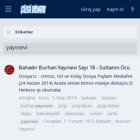
Giriş yap
Kayıt ol
Etiketler
yayınevi
Bahadır Burhan Yayınevi Sayı 18 - Sultanın Öcü
Dosya.tc - cretsiz, Hzl ve Kolay Dosya Paylam Mediafire
(24 Hazian 2014) Arada sırıtan kırmızı maviye dönüştü.:D
Herkese iyi okumalar.
ertuğrul
Konu
5 May 2014
bahadır
burhan
burhan
yayınevi
çizgi
çizgi diyarı
çizgi roman
diyarı
kahramanlık
mecmuası
roman
tarihi
Cevaplar: 7
Forum:
1972 Bahadır - Burhan
yayınevi
Yayınevi