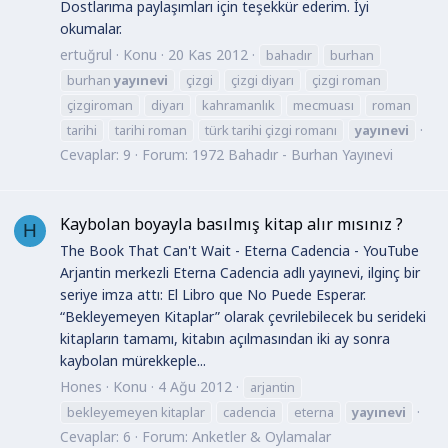
Dostlarıma paylaşımları için teşekkür ederim. İyi
okumalar.
ertuğrul
Konu
20 Kas 2012
bahadır
burhan
burhan
yayınevi
çizgi
çizgi diyarı
çizgi roman
çizgiroman
diyarı
kahramanlık
mecmuası
roman
tarihi
tarihi roman
türk tarihi çizgi romanı
yayınevi
Cevaplar: 9
Forum:
1972 Bahadır - Burhan Yayınevi
Kaybolan boyayla basılmış kitap alır mısınız ?
H
The Book That Can't Wait - Eterna Cadencia - YouTube
Arjantin merkezli Eterna Cadencia adlı yayınevi, ilginç bir
seriye imza attı: El Libro que No Puede Esperar.
“Bekleyemeyen Kitaplar” olarak çevrilebilecek bu serideki
kitapların tamamı, kitabın açılmasından iki ay sonra
kaybolan mürekkeple...
Hones
Konu
4 Ağu 2012
arjantin
bekleyemeyen kitaplar
cadencia
eterna
yayınevi
Cevaplar: 6
Forum:
Anketler & Oylamalar