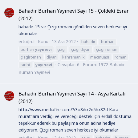
Bahadır Burhan Yayınevi Sayı 15 - Çöldeki Esrar
(2012)
bahadır-15.rar Çizgi romanı gönülden seven herkese iyi
okumalar.
ertuğrul
Konu
13 Ara 2012
bahadır
burhan
burhan
yayınevi
çizgi
çizgi diyarı
çizgi roman
çizgiroman
diyarı
kahramanlık
mecmuası
roman
Cevaplar: 6
Forum:
1972 Bahadır -
tarihi
yayınevi
Burhan Yayınevi
Bahadır Burhan Yayınevi Sayı 14 - Asya Kartalı
(2012)
http://www.mediafire.com/?i3o8ihx2n5hx82d Kara
murat'lara verdiği ve vereceği destek için erdall dostuma
teşekkür ederek bu paylaşıma onun adına hediye
ediyorum. Çizgi roman seven herkese iyi okumalar.
ertuğrul
Konu
13 Ara 2012
asya
bahadır
burhan