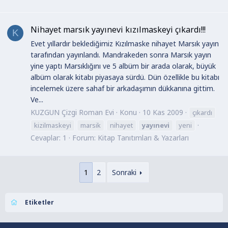
Nihayet marsık yayınevi kızılmaskeyi çıkardı!!!
K
Evet yıllardır beklediğimiz Kızılmaske nihayet Marsık yayın
tarafından yayınlandı. Mandrakeden sonra Marsık yayın
yine yaptı Marsıklığını ve 5 albüm bir arada olarak, büyük
albüm olarak kitabı piyasaya sürdü. Dün özellikle bu kitabı
incelemek üzere sahaf bir arkadaşımın dükkanına gittim.
Ve...
KUZGUN Çizgi Roman Evi
Konu
10 Kas 2009
çıkardı
kizilmaskeyi
marsik
nihayet
yayınevi
yeni
Cevaplar: 1
Forum:
Kitap Tanıtımları & Yazarları
1
2
Sonraki
Etiketler