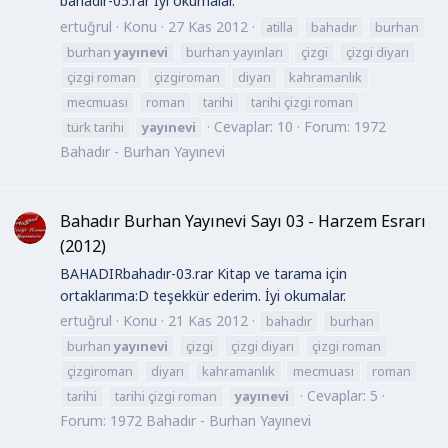
bahadır-05.rar İyi okumalar.
ertuğrul
Konu
27 Kas 2012
atilla
bahadır
burhan
burhan
yayınevi
burhan yayınları
çizgi
çizgi diyarı
çizgi roman
çizgiroman
diyarı
kahramanlık
mecmuası
roman
tarihi
tarihi çizgi roman
Cevaplar: 10
Forum:
1972
türk tarihi
yayınevi
Bahadır - Burhan Yayınevi
Bahadır Burhan Yayınevi Sayı 03 - Harzem Esrarı
(2012)
BAHADIRbahadır-03.rar Kitap ve tarama için
ortaklarıma:D teşekkür ederim. İyi okumalar.
ertuğrul
Konu
21 Kas 2012
bahadır
burhan
burhan
yayınevi
çizgi
çizgi diyarı
çizgi roman
çizgiroman
diyarı
kahramanlık
mecmuası
roman
Cevaplar: 5
tarihi
tarihi çizgi roman
yayınevi
Forum:
1972 Bahadır - Burhan Yayınevi