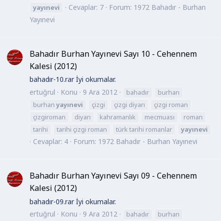
Cevaplar: 7
Forum:
1972 Bahadır - Burhan
yayınevi
Yayınevi
Bahadır Burhan Yayınevi Sayı 10 - Cehennem
Kalesi (2012)
bahadır-10.rar İyi okumalar.
ertuğrul
Konu
9 Ara 2012
bahadır
burhan
burhan
yayınevi
çizgi
çizgi diyarı
çizgi roman
çizgiroman
diyarı
kahramanlık
mecmuası
roman
tarihi
tarihi çizgi roman
türk tarihi romanlar
yayınevi
Cevaplar: 4
Forum:
1972 Bahadır - Burhan Yayınevi
Bahadır Burhan Yayınevi Sayı 09 - Cehennem
Kalesi (2012)
bahadır-09.rar İyi okumalar.
ertuğrul
Konu
9 Ara 2012
bahadır
burhan