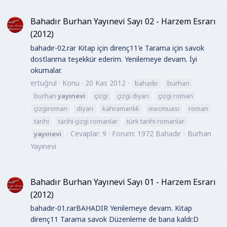
Bahadır Burhan Yayınevi Sayı 02 - Harzem Esrarı
(2012)
bahadır-02.rar Kitap için direnç11'e Tarama için savok
dostlarıma teşekkür ederim. Yenilemeye devam. İyi
okumalar.
ertuğrul
Konu
20 Kas 2012
bahadır
burhan
burhan
yayınevi
çizgi
çizgi diyarı
çizgi roman
çizgiroman
diyarı
kahramanlık
mecmuası
roman
tarihi
tarihi çizgi romanlar
türk tarihi romanlar
Cevaplar: 9
Forum:
1972 Bahadır - Burhan
yayınevi
Yayınevi
Bahadır Burhan Yayınevi Sayı 01 - Harzem Esrarı
(2012)
bahadır-01.rarBAHADIR Yenilemeye devam. Kitap
direnç11 Tarama savok Düzenleme de bana kaldı:D