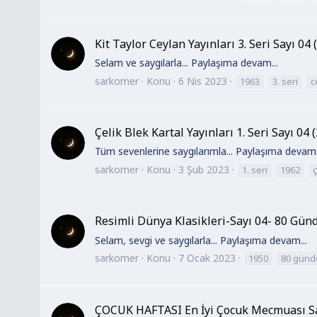
Kit Taylor Ceylan Yayınları 3. Seri Sayı 04 
Selam ve saygılarla... Paylaşıma devam...
sarkomer
Konu
6 Nis 2023
1963
3. seri
c
Çelik Blek Kartal Yayınları 1. Seri Sayı 04 
Tüm sevenlerine saygılarımla... Paylaşıma devam.
sarkomer
Konu
3 Şub 2023
1. seri
1962
ç
Resimli Dünya Klasikleri-Sayı 04- 80 Gün
Selam, sevgi ve saygılarla... Paylaşıma devam...
sarkomer
Konu
7 Ocak 2023
1950
80 günd
ÇOCUK HAFTASI En İyi Çocuk Mecmuası Say