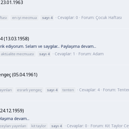
23.01.1963
Cevaplar: 0
Forum:
Çocuk Haftası
tası
en iyi mecmua
sayı
4
 (13.03.1958)
rik ediyorum. Selam ve saygılar... Paylaşıma devam...
Cevaplar: 1
Forum:
Adam
aktüalite mecmuası
sayı
4
engeç (05.04.1961)
Cevaplar: 4
Forum:
Tenten
yınları
esrarlı yengeç
sayı
4
tenten
(24.12.1959)
aylaşıma devam...
Cevaplar: 0
Forum:
Kit Taylor Cey
ceylan yayınları
kit taylor
sayı
4