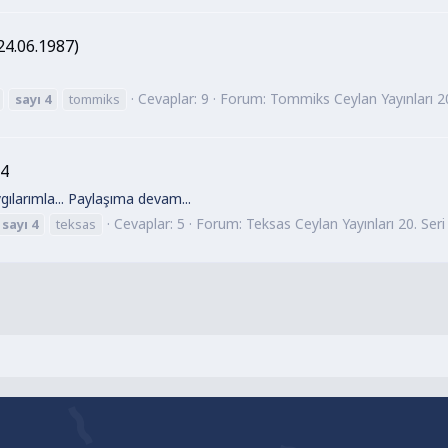
24.06.1987)
Cevaplar: 9
Forum:
Tommiks Ceylan Yayınları 20
sayı
4
tommiks
04
ygılarımla... Paylaşıma devam...
Cevaplar: 5
Forum:
Teksas Ceylan Yayınları 20. Seri 
sayı
4
teksas