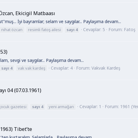
 Özcan, Ekicigil Matbaası
ut"muş... İyi bayramlar; selam ve saygılar... Paylaşıma devam...
Cevaplar: 5
Forum:
Fatoş
nihat özcan
resimli fatoş ailesi
sayı
4
953)
am, sevgi ve saygılar... Paylaşıma devam...
Cevaplar: 4
Forum:
Vakvak Kardeş
sayı
4
vak vak kardeş
yı 04 (07.03.1961)
Cevaplar: 1
Forum:
1961 (Ye
 çocuk gazetesi
sayı
4
yeni armağan
1963) Tibet’te
t'ten kurtaralım. Selamlarla... Paylaşıma devam...