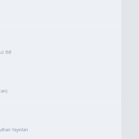
z Bill
can)
ulhan Yayınları