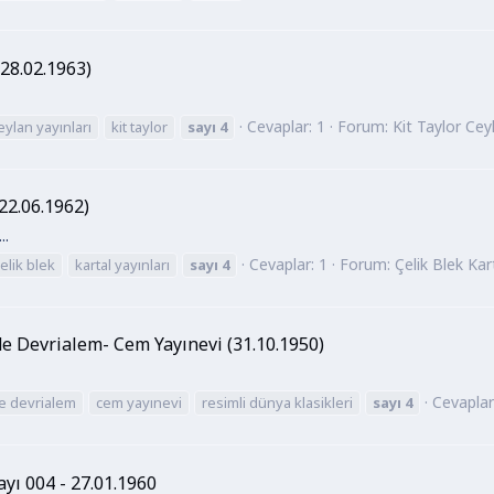
(28.02.1963)
Cevaplar: 1
Forum:
Kit Taylor Ceyl
eylan yayınları
kit taylor
sayı
4
(22.06.1962)
..
Cevaplar: 1
Forum:
Çelik Blek Kart
elik blek
kartal yayınları
sayı
4
de Devrialem- Cem Yayınevi (31.10.1950)
Cevaplar
e devrialem
cem yayınevi
resimli dünya klasikleri
sayı
4
ı 004 - 27.01.1960