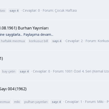
Cevaplar: 0
Forum:
Çocuk Haftası
tası
sayı
4
1.08.1961) Burhan Yayınları
ne saygılarla... Paylaşıma devam...
Cevaplar: 2
Forum:
Korkusu
haftalık mecmua
korkusuz bill
sayı
4
1)
Cevaplar: 0
Forum:
1001 Özel 4. Seri (Kemal Uz
bay çetin
sayı
4
Sayı 004 (1962)
Cevaplar: 1
Forum:
Miki - P
 mecmua
miki
pulhan yayınları
sayı
4