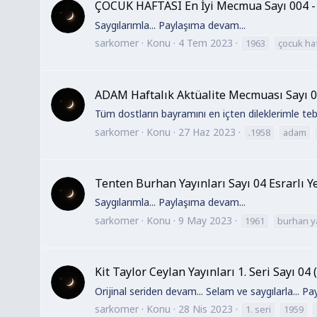
ÇOCUK HAFTASI En İyi Mecmua Sayı 004 - 
Saygılarımla... Paylaşıma devam...
sarkomer
Konu
4 Tem 2023
1963
çocuk haf
ADAM Haftalık Aktüalite Mecmuası Sayı 04
Tüm dostların bayramını en içten dileklerimle teb
sarkomer
Konu
27 Haz 2023
.1958
adam
Tenten Burhan Yayınları Sayı 04 Esrarlı Y
Saygılarımla... Paylaşıma devam...
sarkomer
Konu
9 May 2023
1961
burhan ya
Kit Taylor Ceylan Yayınları 1. Seri Sayı 04 
Orijinal seriden devam... Selam ve saygılarla... P
sarkomer
Konu
28 Nis 2023
1. seri
1959