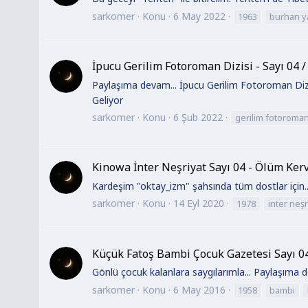
sarkomer
Konu
6 May 2022
1963
burhan ya
İpucu Gerilim Fotoroman Dizisi - Sayı 04 
Paylaşıma devam... İpucu Gerilim Fotoroman Dizis
Geliyor
sarkomer
Konu
6 Şub 2022
gerilim fotoroman
Kinowa İnter Neşriyat Sayı 04 - Ölüm Kerv
Kardeşim "oktay_izm" şahsında tüm dostlar için...
sarkomer
Konu
14 Eyl 2020
1978
inter neşr
Küçük Fatoş Bambi Çocuk Gazetesi Sayı 04
Gönlü çocuk kalanlara saygılarımla... Paylaşıma d
sarkomer
Konu
6 May 2016
1958
bambi