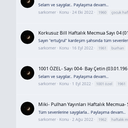
Selam ve saygılar... Paylaşıma devam...
sarkomer
Konu
24 Eki 2022
1960
çocuk haf
Korkusuz Bill Haftalık Mecmua Sayı 04 (0
Sayın "ertuğrul" kardeşim şahsında tüm sevenleri
sarkomer
Konu
16 Eyl 2022
1961
burhan
1001 ÖZEL- Sayı 004- Bay Çetin (03.01.196
Selam ve saygılar... Paylaşıma devam...
sarkomer
Konu
1 Eyl 2022
1001 özel
1961
Miki- Pulhan Yayınları Haftalık Mecmua- 
Tüm sevenlerine saygılarla... Paylaşıma devam...
sarkomer
Konu
2 Ağu 2022
1962
haftalık