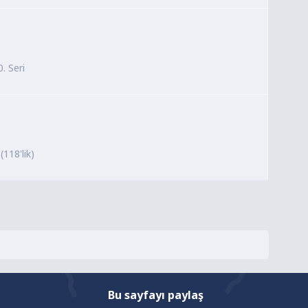
. Seri
(118'lik)
Bu sayfayı paylaş