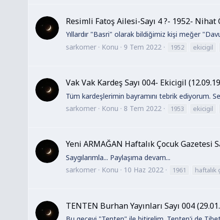
Resimli Fatoş Ailesi-Sayı 4 ?- 1952- Nihat
Yıllardır "Basri" olarak bildiğimiz kişi meğer "Dav
sarkomer
Konu
9 Tem 2022
1952
ekicigil
Vak Vak Kardeş Sayı 004- Ekicigil (12.09.1
Tüm kardeşlerimin bayramını tebrik ediyorum. Sel
sarkomer
Konu
8 Tem 2022
1953
ekicigil
Yeni ARMAĞAN Haftalık Çocuk Gazetesi Sa
Saygılarımla... Paylaşıma devam...
sarkomer
Konu
10 Haz 2022
1961
haftalık
TENTEN Burhan Yayınları Sayı 004 (29.01.
Bu geceyi "Tenten" ile bitirelim. Tenten'i de Tibe