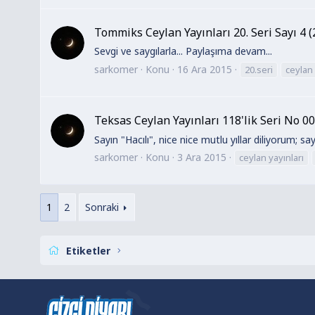
Tommiks Ceylan Yayınları 20. Seri Sayı 4 (
Sevgi ve saygılarla... Paylaşıma devam...
sarkomer
Konu
16 Ara 2015
20.seri
ceylan
Teksas Ceylan Yayınları 118'lik Seri No 0
Sayın "Hacılı", nice nice mutlu yıllar diliyorum; sa
sarkomer
Konu
3 Ara 2015
ceylan yayınları
1
2
Sonraki
Etiketler