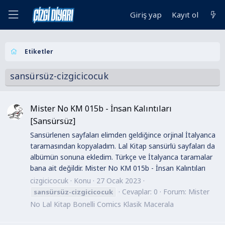
Giriş yap
Kayıt ol
Etiketler
sansürsüz-cizgicicocuk
Mister No KM 015b - İnsan Kalıntıları
[Sansürsüz]
Sansürlenen sayfaları elimden geldiğince orjinal İtalyanca
taramasından kopyaladım. Lal Kitap sansürlü sayfaları da
albümün sonuna ekledim. Türkçe ve İtalyanca taramalar
bana ait değildir. Mister No KM 015b - İnsan Kalıntıları
cizgicicocuk
Konu
27 Ocak 2023
Cevaplar: 0
Forum:
Mister
sansürsüz-cizgicicocuk
No Lal Kitap Bonelli Comics Klasik Macerala