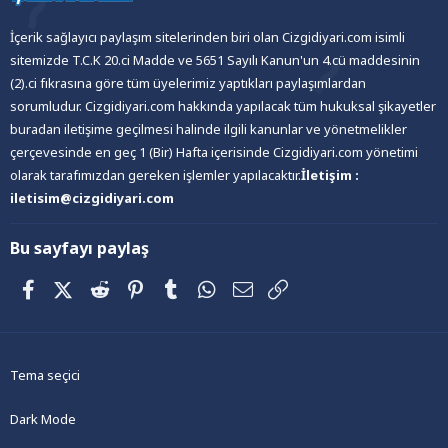
İçerik sağlayıcı paylaşım sitelerinden biri olan Cizgidiyari.com isimli
sitemizde T.C.K 20.ci Madde ve 5651 Sayılı Kanun'un 4.cü maddesinin
(2).ci fıkrasına göre tüm üyelerimiz yaptıkları paylaşımlardan
sorumludur. Cizgidiyari.com hakkında yapılacak tüm hukuksal şikayetler
buradan iletişime geçilmesi halinde ilgili kanunlar ve yönetmelikler
çerçevesinde en geç 1 (Bir) Hafta içerisinde Cizgidiyari.com yönetimi
olarak tarafımızdan gereken işlemler yapılacaktır.
İletişim :
iletisim@cizgidiyari.com
Bu sayfayı paylaş
Facebook
X (Twitter)
Reddit
Pinterest
Tumblr
WhatsApp
E-posta
Link
Tema seçici
Dark Mode