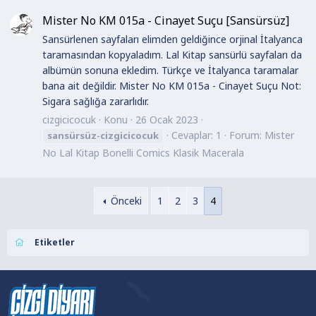
Mister No KM 015a - Cinayet Suçu [Sansürsüz]
Sansürlenen sayfaları elimden geldiğince orjinal İtalyanca
taramasından kopyaladım. Lal Kitap sansürlü sayfaları da
albümün sonuna ekledim. Türkçe ve İtalyanca taramalar
bana ait değildir. Mister No KM 015a - Cinayet Suçu Not:
Sigara sağlığa zararlıdır.
cizgicicocuk
Konu
26 Ocak 2023
Cevaplar: 1
Forum:
Mister
sansürsüz-cizgicicocuk
No Lal Kitap Bonelli Comics Klasik Macerala
Önceki
1
2
3
4
Etiketler