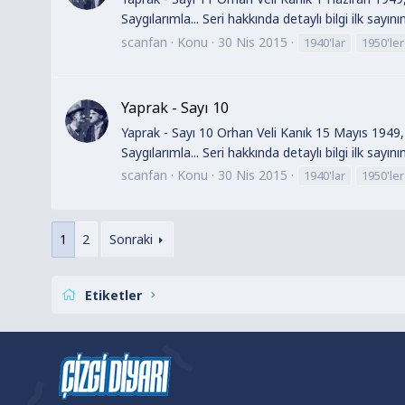
Saygılarımla... Seri hakkında detaylı bilgi ilk sayın
scanfan
Konu
30 Nis 2015
1940'lar
1950'ler
Yaprak - Sayı 10
Yaprak - Sayı 10 Orhan Veli Kanık 15 Mayıs 1949, 
Saygılarımla... Seri hakkında detaylı bilgi ilk sayın
scanfan
Konu
30 Nis 2015
1940'lar
1950'ler
1
2
Sonraki
Etiketler