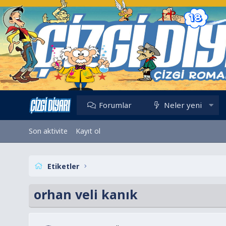
Forumlar
Neler yeni
Son aktivite
Kayıt ol
Etiketler
orhan veli kanık