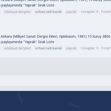
ın paylaşımında "Yaprak" Sıralı Liste
Cevaplar: 0
Foru
edebiyat dergileri
orhan
veli
kanık
yaprak
Ankara (Milliyet Sanat Dergisi Ekleri, tıpkıbasım, 1981) 15 kuruş 3800
ın paylaşımında "Yaprak" Sıralı Liste
Cevaplar: 0
Foru
edebiyat dergileri
orhan
veli
kanık
yaprak