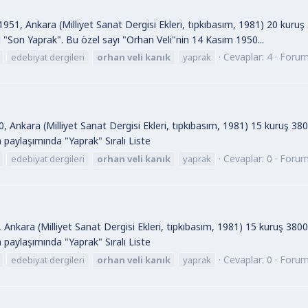
1951, Ankara (Milliyet Sanat Dergisi Ekleri, tıpkıbasım, 1981) 20 kuru
l "Son Yaprak". Bu özel sayı "Orhan Veli"nin 14 Kasım 1950...
Cevaplar: 4
Foru
edebiyat dergileri
orhan
veli
kanık
yaprak
, Ankara (Milliyet Sanat Dergisi Ekleri, tıpkıbasım, 1981) 15 kuruş 38
ın paylaşımında "Yaprak" Sıralı Liste
Cevaplar: 0
Foru
edebiyat dergileri
orhan
veli
kanık
yaprak
 Ankara (Milliyet Sanat Dergisi Ekleri, tıpkıbasım, 1981) 15 kuruş 380
ın paylaşımında "Yaprak" Sıralı Liste
Cevaplar: 0
Foru
edebiyat dergileri
orhan
veli
kanık
yaprak