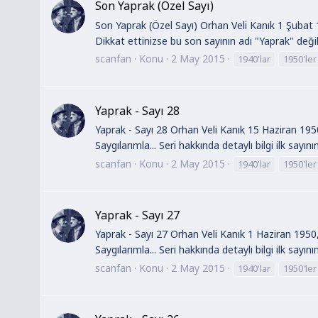
Son Yaprak (Özel Sayı)
Son Yaprak (Özel Sayı) Orhan Veli Kanık 1 Şubat 
Dikkat ettinizse bu son sayının adı "Yaprak" deği
scanfan
Konu
2 May 2015
1940'lar
1950'ler
Yaprak - Sayı 28
Yaprak - Sayı 28 Orhan Veli Kanık 15 Haziran 1950
Saygılarımla... Seri hakkında detaylı bilgi ilk sayın
scanfan
Konu
2 May 2015
1940'lar
1950'ler
Yaprak - Sayı 27
Yaprak - Sayı 27 Orhan Veli Kanık 1 Haziran 1950,
Saygılarımla... Seri hakkında detaylı bilgi ilk sayın
scanfan
Konu
2 May 2015
1940'lar
1950'ler