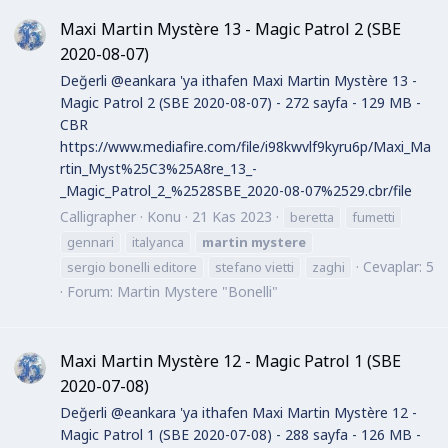
Maxi Martin Mystère 13 - Magic Patrol 2 (SBE
2020-08-07)
Değerli @eankara 'ya ithafen Maxi Martin Mystère 13 -
Magic Patrol 2 (SBE 2020-08-07) - 272 sayfa - 129 MB -
CBR
https://www.mediafire.com/file/i98kwvlf9kyru6p/Maxi_Ma
rtin_Myst%25C3%25A8re_13_-
_Magic_Patrol_2_%2528SBE_2020-08-07%2529.cbr/file
Calligrapher
Konu
21 Kas 2023
beretta
fumetti
gennari
italyanca
martin
mystere
Cevaplar: 5
sergio bonelli editore
stefano vietti
zaghi
Forum:
Martin Mystere "Bonelli"
Maxi Martin Mystère 12 - Magic Patrol 1 (SBE
2020-07-08)
Değerli @eankara 'ya ithafen Maxi Martin Mystère 12 -
Magic Patrol 1 (SBE 2020-07-08) - 288 sayfa - 126 MB -