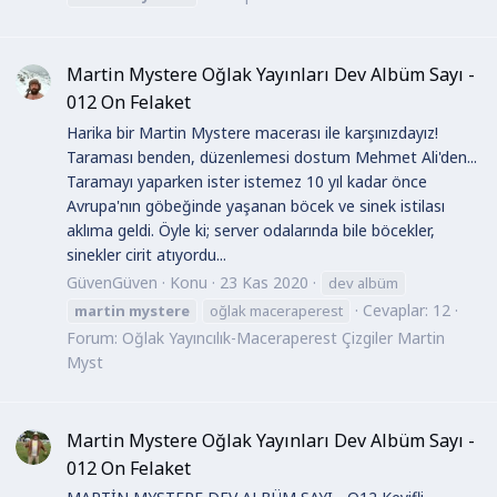
Martin Mystere Oğlak Yayınları Dev Albüm Sayı -
012 On Felaket
Harika bir Martin Mystere macerası ile karşınızdayız!
Taraması benden, düzenlemesi dostum Mehmet Ali'den...
Taramayı yaparken ister istemez 10 yıl kadar önce
Avrupa'nın göbeğinde yaşanan böcek ve sinek istilası
aklıma geldi. Öyle ki; server odalarında bile böcekler,
sinekler cirit atıyordu...
GüvenGüven
Konu
23 Kas 2020
dev albüm
Cevaplar: 12
martin
mystere
oğlak maceraperest
Forum:
Oğlak Yayıncılık-Maceraperest Çizgiler Martin
Myst
Martin Mystere Oğlak Yayınları Dev Albüm Sayı -
012 On Felaket