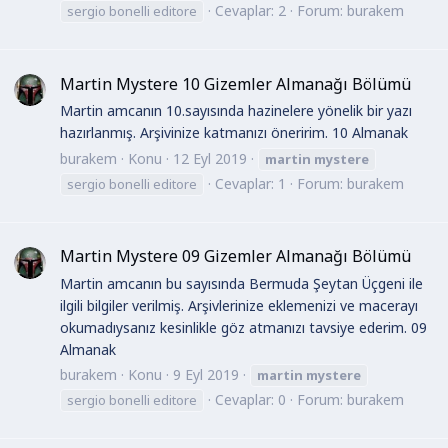
Cevaplar: 2
Forum:
burakem
sergio bonelli editore
Martin Mystere 10 Gizemler Almanağı Bölümü
Martin amcanın 10.sayısında hazinelere yönelik bir yazı
hazırlanmış. Arşivinize katmanızı öneririm. 10 Almanak
burakem
Konu
12 Eyl 2019
martin
mystere
Cevaplar: 1
Forum:
burakem
sergio bonelli editore
Martin Mystere 09 Gizemler Almanağı Bölümü
Martin amcanın bu sayısında Bermuda Şeytan Üçgeni ile
ilgili bilgiler verilmiş. Arşivlerinize eklemenizi ve macerayı
okumadıysanız kesinlikle göz atmanızı tavsiye ederim. 09
Almanak
burakem
Konu
9 Eyl 2019
martin
mystere
Cevaplar: 0
Forum:
burakem
sergio bonelli editore