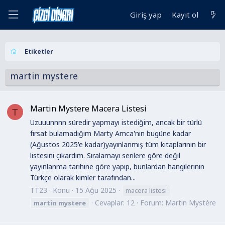
Giriş yap
Kayıt ol
Etiketler
martin mystere
Martin Mystere Macera Listesi
T
Uzuuunnnn süredir yapmayı istediğim, ancak bir türlü
fırsat bulamadığım Marty Amca'nın bugüne kadar
(Ağustos 2025'e kadar)yayınlanmış tüm kitaplarının bir
listesini çıkardım. Sıralamayı serilere göre değil
yayınlanma tarihine göre yapıp, bunlardan hangilerinin
Türkçe olarak kimler tarafından...
TT23
Konu
15 Ağu 2025
macera listesi
Cevaplar: 12
Forum:
Martin Mystére
martin
mystere