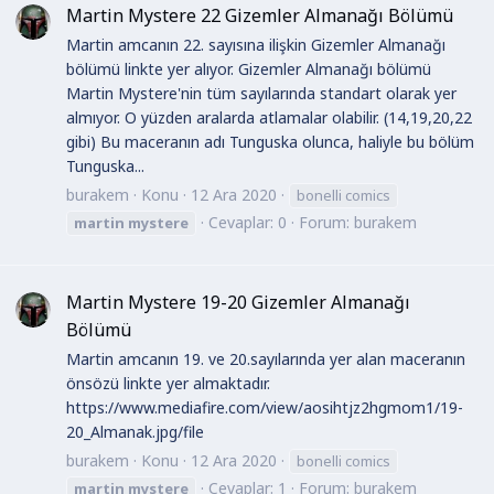
Martin Mystere 22 Gizemler Almanağı Bölümü
Martin amcanın 22. sayısına ilişkin Gizemler Almanağı
bölümü linkte yer alıyor. Gizemler Almanağı bölümü
Martin Mystere'nin tüm sayılarında standart olarak yer
almıyor. O yüzden aralarda atlamalar olabilir. (14,19,20,22
gibi) Bu maceranın adı Tunguska olunca, haliyle bu bölüm
Tunguska...
burakem
Konu
12 Ara 2020
bonelli comics
Cevaplar: 0
Forum:
burakem
martin
mystere
Martin Mystere 19-20 Gizemler Almanağı
Bölümü
Martin amcanın 19. ve 20.sayılarında yer alan maceranın
önsözü linkte yer almaktadır.
https://www.mediafire.com/view/aosihtjz2hgmom1/19-
20_Almanak.jpg/file
burakem
Konu
12 Ara 2020
bonelli comics
Cevaplar: 1
Forum:
burakem
martin
mystere