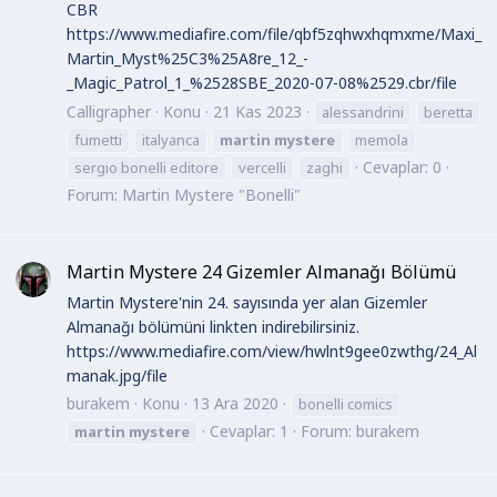
CBR
https://www.mediafire.com/file/qbf5zqhwxhqmxme/Maxi_
Martin_Myst%25C3%25A8re_12_-
_Magic_Patrol_1_%2528SBE_2020-07-08%2529.cbr/file
Calligrapher
Konu
21 Kas 2023
alessandrini
beretta
fumetti
italyanca
martin
mystere
memola
Cevaplar: 0
sergio bonelli editore
vercelli
zaghi
Forum:
Martin Mystere "Bonelli"
Martin Mystere 24 Gizemler Almanağı Bölümü
Martin Mystere'nin 24. sayısında yer alan Gizemler
Almanağı bölümüni linkten indirebilirsiniz.
https://www.mediafire.com/view/hwlnt9gee0zwthg/24_Al
manak.jpg/file
burakem
Konu
13 Ara 2020
bonelli comics
Cevaplar: 1
Forum:
burakem
martin
mystere