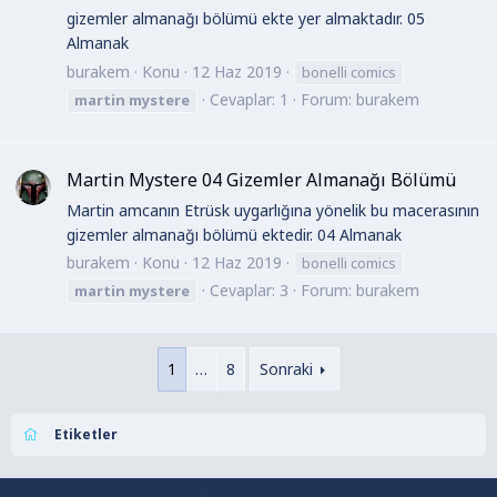
gizemler almanağı bölümü ekte yer almaktadır. 05
Almanak
burakem
Konu
12 Haz 2019
bonelli comics
Cevaplar: 1
Forum:
burakem
martin
mystere
Martin Mystere 04 Gizemler Almanağı Bölümü
Martin amcanın Etrüsk uygarlığına yönelik bu macerasının
gizemler almanağı bölümü ektedir. 04 Almanak
burakem
Konu
12 Haz 2019
bonelli comics
Cevaplar: 3
Forum:
burakem
martin
mystere
1
…
8
Sonraki
Etiketler