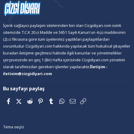
İçerik sağlayıcı paylaşım sitelerinden biri olan Cizgidiyari.com isimli
sitemizde T.C.K 20.ci Madde ve 5651 Sayılı Kanun'un 4.cü maddesinin
(2).ci fıkrasına göre tüm üyelerimiz yaptıkları paylaşımlardan
sorumludur. Cizgidiyari.com hakkında yapılacak tüm hukuksal şikayetler
buradan iletişime geçilmesi halinde ilgili kanunlar ve yönetmelikler
çerçevesinde en geç 1 (Bir) Hafta içerisinde Cizgidiyari.com yönetimi
olarak tarafımızdan gereken işlemler yapılacaktır.
İletişim :
iletisim@cizgidiyari.com
Bu sayfayı paylaş
Facebook
X (Twitter)
Reddit
Pinterest
Tumblr
WhatsApp
E-posta
Link
Tema seçici