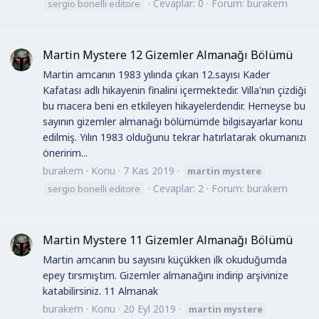
Cevaplar: 0
Forum:
burakem
sergio bonelli editore
Martin Mystere 12 Gizemler Almanağı Bölümü
Martin amcanın 1983 yılında çıkan 12.sayısı Kader
Kafatası adlı hikayenin finalini içermektedir. Villa'nın çizdiği
bu macera beni en etkileyen hikayelerdendir. Herneyse bu
sayının gizemler almanağı bölümümde bilgisayarlar konu
edilmiş. Yılın 1983 olduğunu tekrar hatırlatarak okumanızı
öneririm...
burakem
Konu
7 Kas 2019
martin
mystere
Cevaplar: 2
Forum:
burakem
sergio bonelli editore
Martin Mystere 11 Gizemler Almanağı Bölümü
Martin amcanın bu sayısını küçükken ilk okuduğumda
epey tırsmıştım. Gizemler almanağını indirip arşivinize
katabilirsiniz. 11 Almanak
burakem
Konu
20 Eyl 2019
martin
mystere