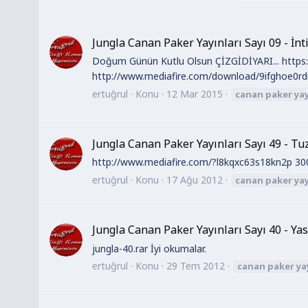
Jungla Canan Paker Yayınları Sayı 09 - İn
Doğum Günün Kutlu Olsun ÇİZGİDİYARI... https
http://www.mediafire.com/download/9ifghoe0rdr
ertuğrul
Konu
12 Mar 2015
canan
paker
yay
Jungla Canan Paker Yayınları Sayı 49 - Tu
http://www.mediafire.com/?l8kqxc63s18kn2p 300 d
ertuğrul
Konu
17 Ağu 2012
canan
paker
yay
Jungla Canan Paker Yayınları Sayı 40 - Ya
jungla-40.rar İyi okumalar.
ertuğrul
Konu
29 Tem 2012
canan
paker
ya