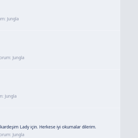
um:
Jungla
.
orum:
Jungla
m:
Jungla
ardeşim Lady için. Herkese iyi okumalar dilerim.
orum:
Jungla