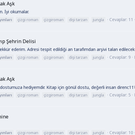
sak Aşk
m. İyi okumalar.
Cevaplar: 11
yınları
çizgi roman
çizgiroman
dişi tarzan
jungla
ıp Şehrin Delisi
kür ederim. Adresi tespit edildiği an tarafımdan arşivi talan edilecek
Cevaplar: 9
yınları
çizgi roman
çizgiroman
dişi tarzan
jungla
sak Aşk
 dostumuza hediyemdir. Kitap için gönül dostu, değerli insan direnc11'
Cevaplar: 5
yınları
çizgi roman
çizgiroman
dişi tarzan
jungla
hine
Cevaplar: 10
yınları
çizgi roman
çizgiroman
dişi tarzan
jungla