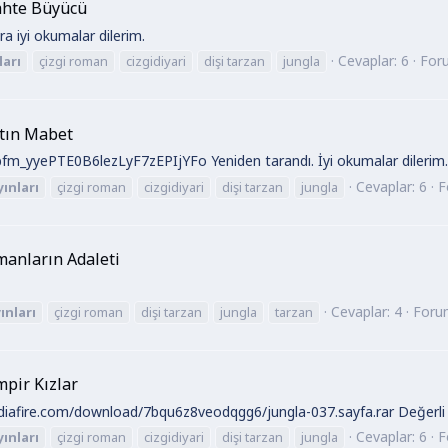
Sahte Büyücü
a iyi okumalar dilerim.
Cevaplar: 6
For
ları
çizgi roman
cizgidiyari
dişi tarzan
jungla
ltın Mabet
m_yyePTE0B6lezLyF7zEPIjYFo Yeniden tarandı. İyi okumalar dilerim
Cevaplar: 6
F
yınları
çizgi roman
cizgidiyari
dişi tarzan
jungla
manların Adaleti
Cevaplar: 4
Foru
ınları
çizgi roman
dişi tarzan
jungla
tarzan
mpir Kızlar
mediafire.com/download/7bqu6z8veodqgg6/jungla-037.sayfa.rar Değerli k
Cevaplar: 6
F
yınları
çizgi roman
cizgidiyari
dişi tarzan
jungla