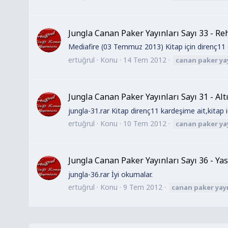
Jungla Canan Paker Yayınları Sayı 33 - Re
Mediafire (03 Temmuz 2013) Kitap için direnç11
ertuğrul
Konu
14 Tem 2012
canan
paker
ya
Jungla Canan Paker Yayınları Sayı 31 - Al
jungla-31.rar Kitap direnç11 kardeşime ait,kitap 
ertuğrul
Konu
10 Tem 2012
canan
paker
ya
Jungla Canan Paker Yayınları Sayı 36 - Ya
jungla-36.rar İyi okumalar.
ertuğrul
Konu
9 Tem 2012
canan
paker
yay