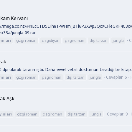
tikam Kervanı
://mega.co.nz/#!nEcCTD5L!lh8T-WHm_BTi6P3Xwp3QcXCFleGKF4C3cvefw
x33a/jungla-09.rar
C
ınları
çizgi roman
cizgidiyari
çizgiroman
dişi tarzan
jungla
zak
pi olarak taranmıştır. Daha evvel vefalı dostumun taradığı bir kitap.
Cevaplar: 6
ınları
çizgi roman
çizgiroman
dişi tarzan
jungla
sak Aşk
Cevaplar: 9
yınları
çizgi roman
çizgiroman
dişi tarzan
jungla