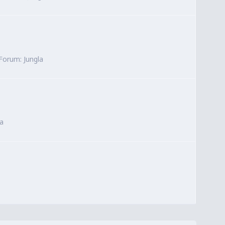
Forum:
Jungla
la