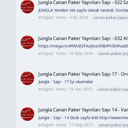
Jungla Canan Paker Yayınları Sayı - 022 
JUNGLA Yeniden tek sayfa olarak tarandi. Dostlar
ertuğrul
Konu
4 Eki 2016
canan
paker
yayın
Jungla Canan Paker Yayınları Sayı - 032 A
https://mega.nz/#!WU83FAoJ!osr0RbiPh5kWva0bf
ertuğrul
Konu
16 May 2016
canan
paker
ya
Jungla Canan Paker Yayınları Sayı 17 - Or
Jungla - Sayı - 17 İyi okumalar.
ertuğrul
Konu
15 Haz 2015
canan
paker
yay
Jungla Canan Paker Yayınları Sayı 14 - Va
Jungla - Sayı - 14 Eksik sayfa linki http://www.
ertuğrul
Konu
17 May 2015
canan
paker
ya