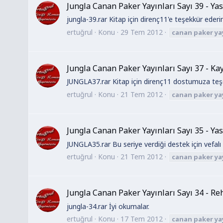
Jungla Canan Paker Yayınları Sayı 39 - Ya
jungla-39.rar Kitap için direnç11'e teşekkür ederi
ertuğrul
Konu
29 Tem 2012
canan
paker
ya
Jungla Canan Paker Yayınları Sayı 37 - Kay
JUNGLA37.rar Kitap için direnç11 dostumuza teşek
ertuğrul
Konu
21 Tem 2012
canan
paker
ya
Jungla Canan Paker Yayınları Sayı 35 - Ya
JUNGLA35.rar Bu seriye verdiği destek için vefalı
ertuğrul
Konu
21 Tem 2012
canan
paker
ya
Jungla Canan Paker Yayınları Sayı 34 - Re
jungla-34.rar İyi okumalar.
ertuğrul
Konu
17 Tem 2012
canan
paker
ya