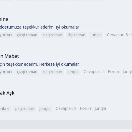
hine
 dostumuza teşekkür ederim. İyi okumalar.
Cevaplar: 8
yınları
çizgi roman
çizgiroman
dişi tarzan
jungla
tın Mabet
için teşekkür ederim. Herkese iyi okumalar.
Cevaplar: 4
Forum:
Jung
yınları
çizgi roman
çizgiroman
jungla
sak Aşk
Cevaplar: 8
Forum:
Jungla
ınları
çizgiroman
jungla