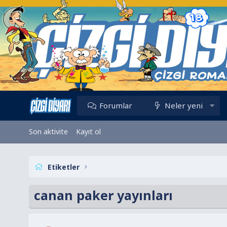
Forumlar
Neler yeni
Son aktivite
Kayıt ol
Etiketler
canan paker yayınları