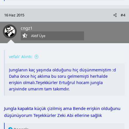
p
k
16 Haz 2015
#4
i
l
cngz1
e
r
Aktif Üye
:
vefalı' Alıntı:
Junglanın kaç yaşında olduğunu hiç düşünmemiştim :d
Daha önce hiç aklıma bu soru gelmemişti herhalde
erişkin olmalı.Teşekkürler Ertuğrul hocam jungla
arşivinde umarım tam takımdır.
Jungla kapakta küçük çizilmiş ama Bende erişkin olduğunu
düşünüyorum Teşekkürler Zeki Abi ellerine sağlık