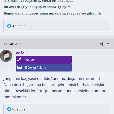
hazırlamayı başarmış. Helal olsun valla...
Bu özel dergiyi okuyup kendime geleyim.
Bugün daha iyi geçer umarım, selam, saygı ve sevgilerimle.
T
4 people
e
p
k
16 Haz 2015
#3
i
l
vefalı
e
Duayen
r
:
E-Dergi Takımı
Junglanın kaç yaşında olduğunu hiç düşünmemiştim :d
Daha önce hiç aklıma bu soru gelmemişti herhalde erişkin
olmalı.Teşekkürler Ertuğrul hocam jungla arşivinde umarım
tam takımdır.
T
5 people
e