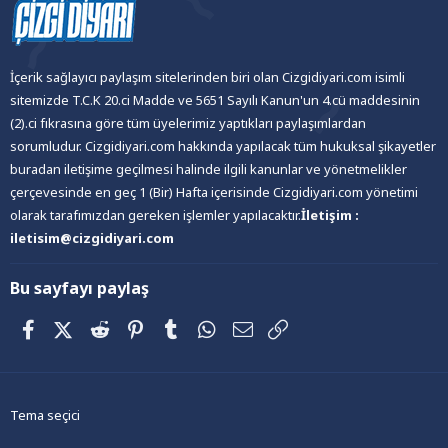
İçerik sağlayıcı paylaşım sitelerinden biri olan Cizgidiyari.com isimli
sitemizde T.C.K 20.ci Madde ve 5651 Sayılı Kanun'un 4.cü maddesinin
(2).ci fıkrasına göre tüm üyelerimiz yaptıkları paylaşımlardan
sorumludur. Cizgidiyari.com hakkında yapılacak tüm hukuksal şikayetler
buradan iletişime geçilmesi halinde ilgili kanunlar ve yönetmelikler
çerçevesinde en geç 1 (Bir) Hafta içerisinde Cizgidiyari.com yönetimi
olarak tarafımızdan gereken işlemler yapılacaktır.
İletişim :
iletisim@cizgidiyari.com
Bu sayfayı paylaş
Facebook
X (Twitter)
Reddit
Pinterest
Tumblr
WhatsApp
E-posta
Link
Tema seçici