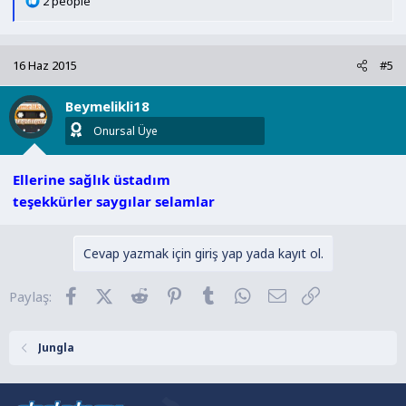
T
2 people
e
p
k
16 Haz 2015
#5
i
l
Beymelikli18
e
r
Onursal Üye
:
Ellerine sağlık üstadım
teşekkürler saygılar selamlar
Cevap yazmak için giriş yap yada kayıt ol.
Facebook
X (Twitter)
Reddit
Pinterest
Tumblr
WhatsApp
E-posta
Link
Paylaş:
Jungla