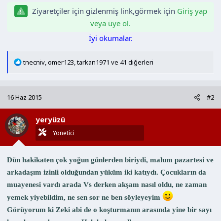
Ziyaretçiler için gizlenmiş link,görmek için
Giriş yap
veya üye ol.
İyi okumalar.
T
tnecniv
,
omer123
,
tarkan1971
ve 41 diğerleri
e
p
k
16 Haz 2015
#2
i
l
yeryüzü
e
r
Yönetici
:
Dün hakikaten çok yoğun günlerden biriydi, malum pazartesi ve
arkadaşım izinli olduğundan yüküm iki katıydı. Çocukların da
muayenesi vardı arada Vs derken akşam nasıl oldu, ne zaman
yemek yiyebildim, ne sen sor ne ben söyleyeyim
Görüyorum ki Zeki abi de o koşturmanın arasında yine bir sayı