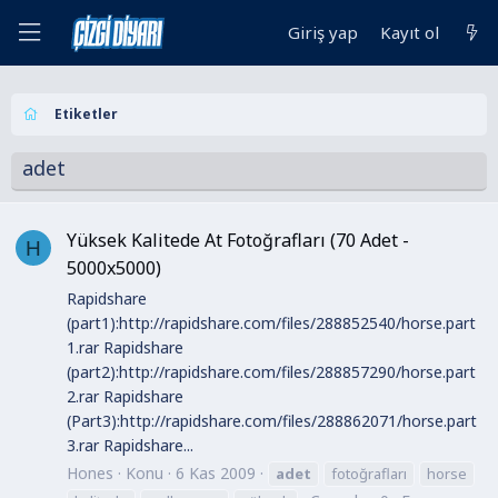
Giriş yap
Kayıt ol
Etiketler
adet
Yüksek Kalitede At Fotoğrafları (70 Adet -
H
5000x5000)
Rapidshare
(part1):http://rapidshare.com/files/288852540/horse.part
1.rar Rapidshare
(part2):http://rapidshare.com/files/288857290/horse.part
2.rar Rapidshare
(Part3):http://rapidshare.com/files/288862071/horse.part
3.rar Rapidshare...
Hones
Konu
6 Kas 2009
adet
fotoğrafları
horse