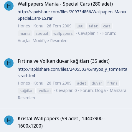
Wallpapers Mania - Special Cars (280 adet)
H
http://rapidshare.com/files/209734866/Wallpapers.Mania.
Special.Cars-ES.rar
Hones
Konu
26 Tem 2009
280
adet
cars
Cevaplar: 1
Forum:
mania
special
wallpapers
Araçlar-Modifiye Resimleri
Fırtına ve Volkan duvar kağıtları (35 adet)
H
http://rapidshare.com/files/240550345/rayos_y_tormenta
s.rar.html
Hones
Konu
26 Tem 2009
adet
duvar
fırtına
Cevaplar: 0
Forum:
Doğa - Manzara
kağıtları
volkan
Resimleri
Kristal Wallpapers (99 adet , 1440x900 -
H
1600x1200)