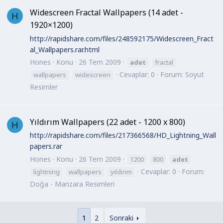
Widescreen Fractal Wallpapers (14 adet -
H
1920×1200)
http://rapidshare.com/files/248592175/Widescreen_Fract
al_Wallpapers.rar.html
Hones
Konu
26 Tem 2009
adet
fractal
Cevaplar: 0
Forum:
Soyut
wallpapers
widescreen
Resimler
Yıldırım Wallpapers (22 adet - 1200 x 800)
H
http://rapidshare.com/files/217366568/HD_Lightning_Wall
papers.rar
Hones
Konu
26 Tem 2009
1200
800
adet
Cevaplar: 0
Forum:
lightning
wallpapers
yıldırım
Doğa - Manzara Resimleri
1
2
Sonraki