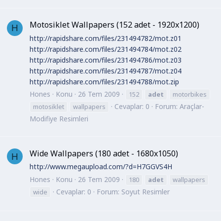
Motosiklet Wallpapers (152 adet - 1920x1200)
H
http://rapidshare.com/files/231494782/mot.z01
http://rapidshare.com/files/231494784/mot.z02
http://rapidshare.com/files/231494786/mot.z03
http://rapidshare.com/files/231494787/mot.z04
http://rapidshare.com/files/231494788/mot.zip
Hones
Konu
26 Tem 2009
152
adet
motorbikes
Cevaplar: 0
Forum:
Araçlar-
motosiklet
wallpapers
Modifiye Resimleri
Wide Wallpapers (180 adet - 1680x1050)
H
http://www.megaupload.com/?d=H7GGVS4H
Hones
Konu
26 Tem 2009
180
adet
wallpapers
Cevaplar: 0
Forum:
Soyut Resimler
wide