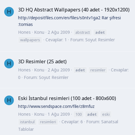
3D HQ Abstract Wallpapers (40 adet - 1920x1200)
H
http://depositfiles.com/en/files/s0ntv1ga2 Rar şifresi
:tomias
Hones
Konu
2 Ağu 2009
abstract
adet
Cevaplar: 1
Forum:
Soyut Resimler
wallpapers
3D Resimler (25 adet)
H
Hones
Konu
2 Ağu 2009
Cevaplar:
adet
resimler
0
Forum:
Soyut Resimler
Eski İstanbul resimleri (100 adet - 800x600)
H
http://www.sendspace.com/file/z8mfuz
Hones
Konu
1 Ağu 2009
100
adet
eski
Cevaplar: 6
Forum:
Sanatsal
istanbul
resimleri
Tablolar