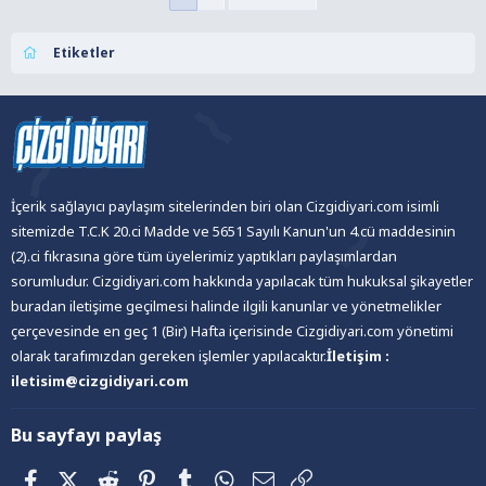
Etiketler
İçerik sağlayıcı paylaşım sitelerinden biri olan Cizgidiyari.com isimli
sitemizde T.C.K 20.ci Madde ve 5651 Sayılı Kanun'un 4.cü maddesinin
(2).ci fıkrasına göre tüm üyelerimiz yaptıkları paylaşımlardan
sorumludur. Cizgidiyari.com hakkında yapılacak tüm hukuksal şikayetler
buradan iletişime geçilmesi halinde ilgili kanunlar ve yönetmelikler
çerçevesinde en geç 1 (Bir) Hafta içerisinde Cizgidiyari.com yönetimi
olarak tarafımızdan gereken işlemler yapılacaktır.
İletişim :
iletisim@cizgidiyari.com
Bu sayfayı paylaş
Facebook
X (Twitter)
Reddit
Pinterest
Tumblr
WhatsApp
E-posta
Link