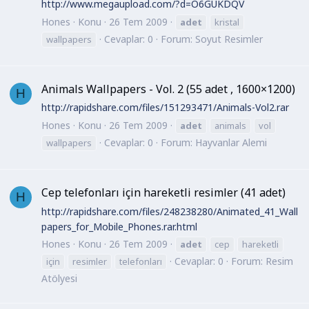
http://www.megaupload.com/?d=O6GUKDQV
Hones
Konu
26 Tem 2009
adet
kristal
Cevaplar: 0
Forum:
Soyut Resimler
wallpapers
Animals Wallpapers - Vol. 2 (55 adet , 1600×1200)
H
http://rapidshare.com/files/151293471/Animals-Vol2.rar
Hones
Konu
26 Tem 2009
adet
animals
vol
Cevaplar: 0
Forum:
Hayvanlar Alemi
wallpapers
Cep telefonları için hareketli resimler (41 adet)
H
http://rapidshare.com/files/248238280/Animated_41_Wall
papers_for_Mobile_Phones.rar.html
Hones
Konu
26 Tem 2009
adet
cep
hareketli
Cevaplar: 0
Forum:
Resim
için
resimler
telefonları
Atölyesi