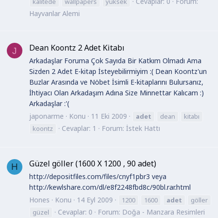
Cevaplar: 0
Forum:
kalitede
wallpapers
yüksek
Hayvanlar Alemi
Dean Koontz 2 Adet Kitabı
J
Arkadaşlar Foruma Çok Sayıda Bir Katkım Olmadı Ama
Sizden 2 Adet E-kitap İsteyebilirmiyim :( Dean Koontz'un
Buzlar Arasında ve Nöbet İsimli E-kitaplarını Bulursanız,
İhtiyacı Olan Arkadaşım Adına Size Minnettar Kalıcam :)
Arkadaşlar :'(
japonarme
Konu
11 Eki 2009
adet
dean
kitabı
Cevaplar: 1
Forum:
İstek Hattı
koontz
Güzel göller (1600 X 1200 , 90 adet)
H
http://depositfiles.com/files/cnyf1pbr3 veya
http://kewlshare.com/dl/e8f2248fbd8c/90bl.rar.html
Hones
Konu
14 Eyl 2009
1200
1600
adet
göller
Cevaplar: 0
Forum:
Doğa - Manzara Resimleri
güzel