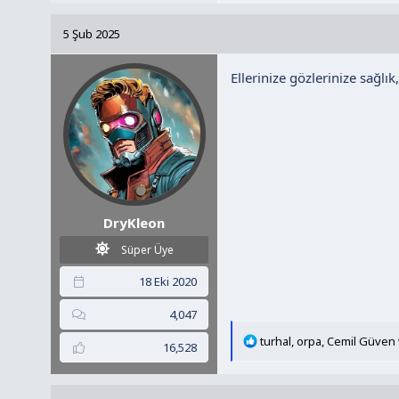
p
k
5 Şub 2025
i
l
Ellerinize gözlerinize sağlık
e
r
:
DryKleon
Süper Üye
18 Eki 2020
4,047
T
turhal
,
orpa
,
Cemil Güven
16,528
e
p
k