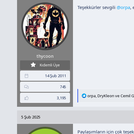
l
Teşekkürler sevgili
e
@orpa
,
r
:
thycoon
Kıdemli Üye
14 Şub 2011
745
T
orpa
,
DryKleon
ve
Cemil 
3,195
e
p
k
5 Şub 2025
i
l
Paylaşımların için çok teşe
e