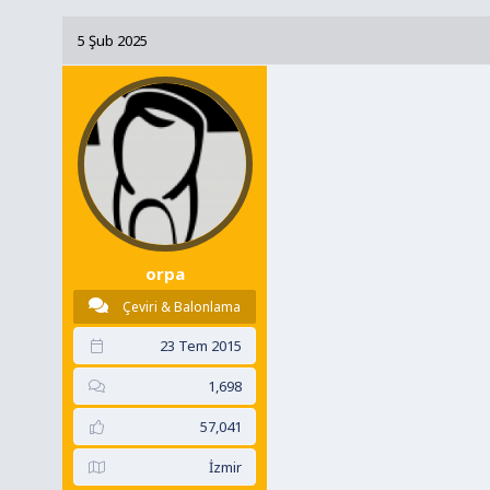
y
a
5 Şub 2025
u
n
B
g
a
ı
ş
ç
l
t
a
a
t
r
a
i
n
h
i
orpa
Çeviri & Balonlama
23 Tem 2015
1,698
57,041
İzmir