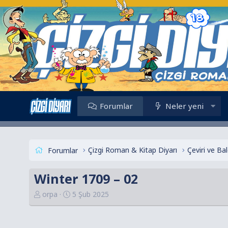
Forumlar
Neler yeni
Çizgi Roman & Kitap Diyarı
Çeviri ve B
Forumlar
Winter 1709 – 02
K
B
orpa
5 Şub 2025
o
a
n
ş
u
l