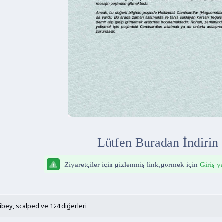
Lütfen Buradan İndirin
Ziyaretçiler için gizlenmiş link,görmek için
Giriş y
ibey
,
scalped
ve 124 diğerleri