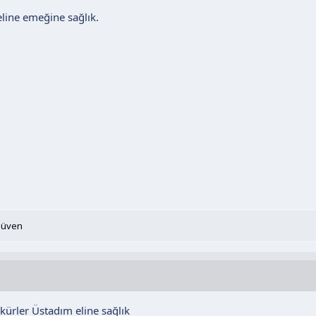
 eline emeğine sağlık.
Güven
kkürler Üstadım eline sağlık