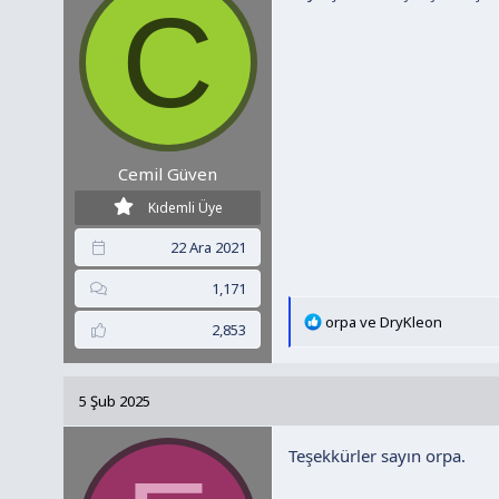
C
r
:
Cemil Güven
Kıdemli Üye
22 Ara 2021
1,171
T
orpa
ve
DryKleon
2,853
e
p
k
5 Şub 2025
i
l
Teşekkürler sayın orpa.
e
r
: