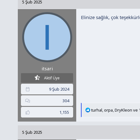
5 Şub 2025
i
l
Elinize sağlık, çok teşekkürle
e
I
r
:
itsari
Aktif Üye
9 Şub 2024
304
T
turhal
,
orpa
,
DryKleon
ve 1
1,155
e
p
k
5 Şub 2025
i