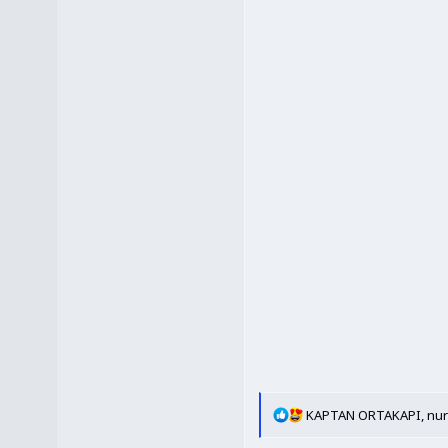
T
KAPTAN ORTAKAPI
,
nur
e