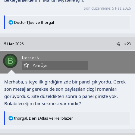
bekleyenlerdenim Martin Mystere için.
Son düzenleme:
5 Haz 2026
T
DoctorTJoe
ve
thorgal
e
p
k
5 Haz 2026
#23
i
l
berserk
e
B
r
Yeni Üye
:
Merhaba, siteye ilk girdiğimizde bir panel çıkıyordu. Gerek
son mesajlar gerekse de son paylaşılan çizgi romanları
görüyorduk. Site düzeldikten sonra o panel girişte yok.
Bulabileceğim bir sekmesi var mıdır?
T
thorgal
,
DenizAtlas
ve
Hellblazer
e
p