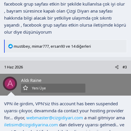
facebook grup sayfası etkin bir şekilde kullanılsa çok iyi olur
, bayram süresince kapalı olan Çizgi Diyarı ana sayfası
hakkında bilgi alacak bir yetkiliye ulaşımda çok sıkıntı
yaşandı , facebook grup sayfası etkin olursa iletişimde köprü
olur diye düşünüyorum
T
mustibey
,
mimar777
,
ersan93
ve 14 diğerleri
e
p
k
1 Haz 2026
#3
i
l
Aldı Raine
e
A
r
Yeni Üye
:
VPN ile girdim, VPN'siz this account has been suspended
uyarısı çıkıyor, devamında da contact your hosting provider
for... diyor,
webmaster@cizgidiyari.com
a mail gitmiyor ama
iletisim@cizgidiyarina.com
dan delivery uyarısı gelmedi.. ve