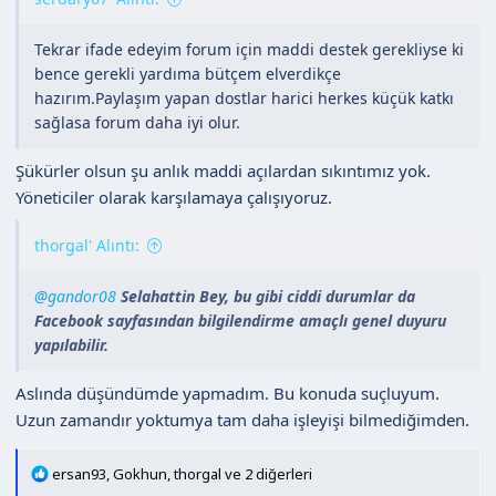
Tekrar ifade edeyim forum için maddi destek gerekliyse ki
bence gerekli yardıma bütçem elverdikçe
hazırım.Paylaşım yapan dostlar harici herkes küçük katkı
sağlasa forum daha iyi olur.
Şükürler olsun şu anlık maddi açılardan sıkıntımız yok.
Yöneticiler olarak karşılamaya çalışıyoruz.
thorgal' Alıntı:
@gandor08
Selahattin Bey, bu gibi ciddi durumlar da
Facebook sayfasından bilgilendirme amaçlı genel duyuru
yapılabilir.
Aslında düşündümde yapmadım. Bu konuda suçluyum.
Uzun zamandır yoktumya tam daha işleyişi bilmediğimden.
T
ersan93
,
Gokhun
,
thorgal
ve 2 diğerleri
e