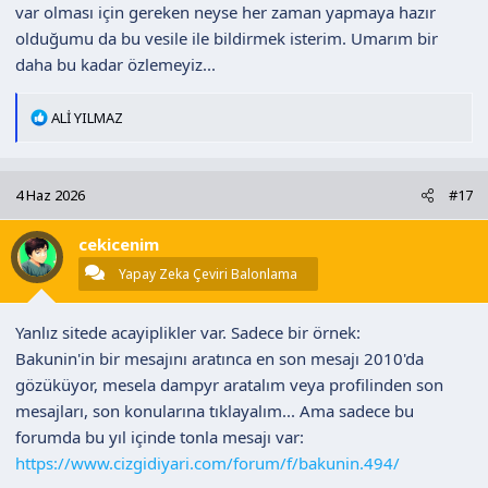
var olması için gereken neyse her zaman yapmaya hazır
olduğumu da bu vesile ile bildirmek isterim. Umarım bir
daha bu kadar özlemeyiz...
T
ALİ YILMAZ
e
p
k
4 Haz 2026
#17
i
l
cekicenim
e
r
Yapay Zeka Çeviri Balonlama
:
Yanlız sitede acayiplikler var. Sadece bir örnek:
Bakunin'in bir mesajını aratınca en son mesajı 2010'da
gözüküyor, mesela dampyr aratalım veya profilinden son
mesajları, son konularına tıklayalım... Ama sadece bu
forumda bu yıl içinde tonla mesajı var:
https://www.cizgidiyari.com/forum/f/bakunin.494/