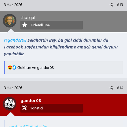
3 Haz 2026
#13
thorgal
Kıdemli Üye
@gandor08
Selahattin Bey, bu gibi ciddi durumlar da
Facebook sayfasından bilgilendirme amaçlı genel duyuru
yapılabilir.
T
Gokhun
ve
gandor08
e
p
k
3 Haz 2026
#14
i
l
gandor08
e
r
Yönetici
:
serdary67' Alıntı: