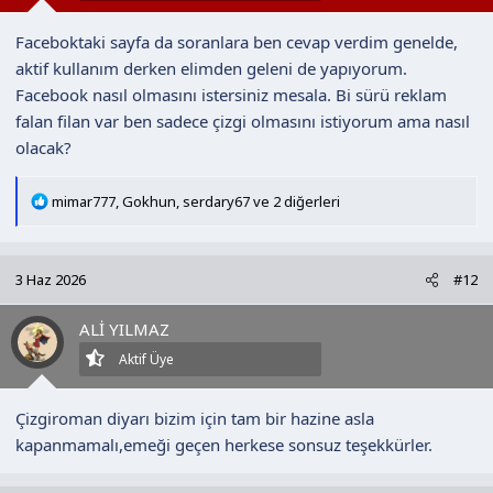
:
Faceboktaki sayfa da soranlara ben cevap verdim genelde,
aktif kullanım derken elimden geleni de yapıyorum.
Facebook nasıl olmasını istersiniz mesala. Bi sürü reklam
falan filan var ben sadece çizgi olmasını istiyorum ama nasıl
olacak?
T
mimar777
,
Gokhun
,
serdary67
ve 2 diğerleri
e
p
k
3 Haz 2026
#12
i
l
ALİ YILMAZ
e
r
Aktif Üye
:
Çizgiroman diyarı bizim için tam bir hazine asla
kapanmamalı,emeği geçen herkese sonsuz teşekkürler.