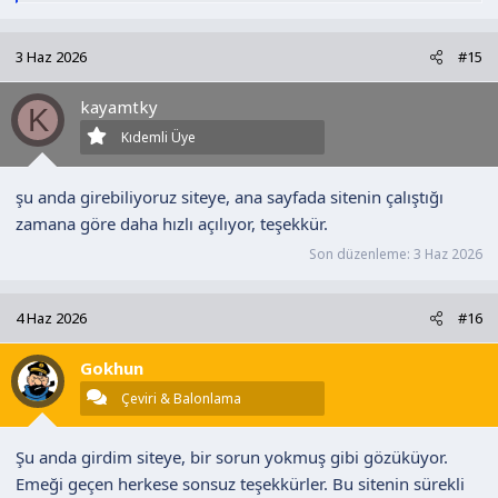
p
k
3 Haz 2026
#15
i
l
kayamtky
e
K
r
Kıdemli Üye
:
şu anda girebiliyoruz siteye, ana sayfada sitenin çalıştığı
zamana göre daha hızlı açılıyor, teşekkür.
Son düzenleme:
3 Haz 2026
4 Haz 2026
#16
Gokhun
Çeviri & Balonlama
Şu anda girdim siteye, bir sorun yokmuş gibi gözüküyor.
Emeği geçen herkese sonsuz teşekkürler. Bu sitenin sürekli