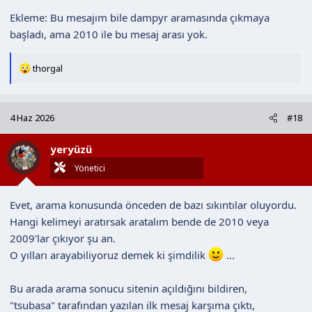
Ekleme: Bu mesajım bile dampyr aramasında çıkmaya
başladı, ama 2010 ile bu mesaj arası yok.
T
thorgal
e
p
k
4 Haz 2026
#18
i
l
yeryüzü
e
r
Yönetici
:
Evet, arama konusunda önceden de bazı sıkıntılar oluyordu.
Hangi kelimeyi aratırsak aratalım bende de 2010 veya
2009'lar çıkıyor şu an.
O yılları arayabiliyoruz demek ki şimdilik
...
Bu arada arama sonucu sitenin açıldığını bildiren,
"tsubasa" tarafından yazılan ilk mesaj karşıma çıktı,