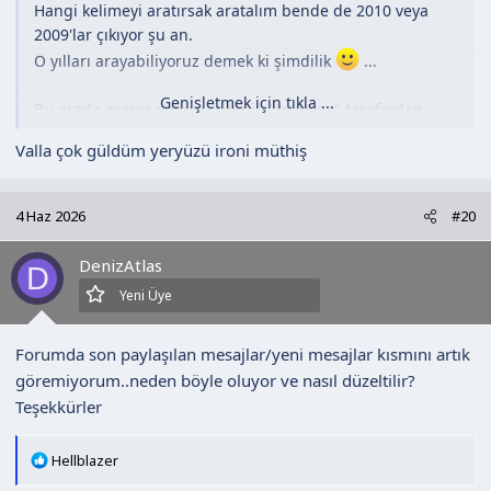
Hangi kelimeyi aratırsak aratalım bende de 2010 veya
2009'lar çıkıyor şu an.
O yılları arayabiliyoruz demek ki şimdilik
...
Genişletmek için tıkla ...
Bu arada arama sonucu sitenin "tsubasa" tarafından
yazılan ilk mesajı karşıma çıktı,
Valla çok güldüm yeryüzü ironi müthiş
Çizgi Diyarı Açılmıştır:
4 Haz 2026
#20
https://www.cizgidiyari.com/forum/k/cizgi-diyari-
acilmistir.82/#post-1977
DenizAtlas
D
Yeni Üye
Forumda son paylaşılan mesajlar/yeni mesajlar kısmını artık
göremiyorum..neden böyle oluyor ve nasıl düzeltilir?
Teşekkürler
T
Hellblazer
e