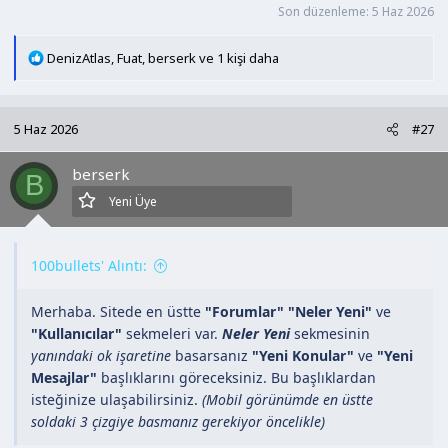
Son düzenleme:
5 Haz 2026
T
DenizAtlas
,
Fuat
,
berserk
ve 1 kişi daha
e
p
k
5 Haz 2026
#27
i
l
berserk
e
B
r
Yeni Üye
:
100bullets' Alıntı:
Merhaba. Sitede en üstte
"Forumlar"
"Neler Yeni"
ve
"Kullanıcılar"
sekmeleri var.
Neler Yeni
sekmesinin
yanındaki ok işaretine
basarsanız
"Yeni Konular"
ve
"Yeni
Mesajlar"
başlıklarını göreceksiniz. Bu başlıklardan
isteğinize ulaşabilirsiniz.
(Mobil görünümde en üstte
soldaki 3 çizgiye basmanız gerekiyor öncelikle)