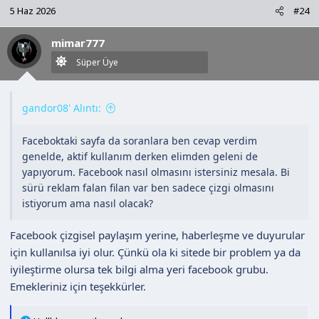
k
5 Haz 2026
#24
i
l
mimar777
e
r
Süper Üye
:
gandor08' Alıntı:
Faceboktaki sayfa da soranlara ben cevap verdim
genelde, aktif kullanım derken elimden geleni de
yapıyorum. Facebook nasıl olmasını istersiniz mesala. Bi
sürü reklam falan filan var ben sadece çizgi olmasını
istiyorum ama nasıl olacak?
Facebook çizgisel paylaşım yerine, haberleşme ve duyurular
için kullanılsa iyi olur. Çünkü ola ki sitede bir problem ya da
iyileştirme olursa tek bilgi alma yeri facebook grubu.
Emekleriniz için teşekkürler.