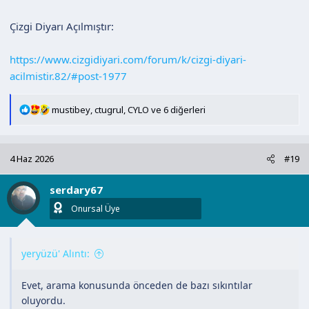
Çizgi Diyarı Açılmıştır:
https://www.cizgidiyari.com/forum/k/cizgi-diyari-
acilmistir.82/#post-1977
T
mustibey
,
ctugrul
,
CYLO
ve 6 diğerleri
e
p
k
4 Haz 2026
#19
i
l
serdary67
e
r
Onursal Üye
:
yeryüzü' Alıntı:
Evet, arama konusunda önceden de bazı sıkıntılar
oluyordu.