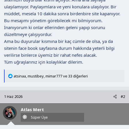
n
h
ulaşılamıyor. Paylaşımlara ve yeni konulara ulaşılıyor. Bir
i
müddet, mesela 10 dakika sonra birdenbire site kapanıyor.
Bu mesajımı yönetim görebilecek mi bilmiyorum.
İnanıyorum ki onlar ellerinden geleni yapıp sorunu
düzeltmeye çalışıyordur.
Ama bu duyurular kısmına bir kaç cümle de olsa, ya da
sitenin face book sayfasına durum hakkında yeterli bilgi
verilirse binlerce üyemiz bir rahat nefes alacak.
Tüm uğraşlarınız için kolaylıklar dilerim.
T
atsinaa
,
mustibey
,
mimar777
ve 33 diğerleri
e
p
k
1 Haz 2026
#2
i
l
Atlas Mert
e
r
Süper Üye
: