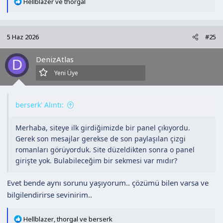
T
Hellblazer
ve
thorgal
e
p
k
5 Haz 2026
#25
i
l
DenizAtlas
e
D
r
Yeni Üye
:
berserk' Alıntı:
Merhaba, siteye ilk girdiğimizde bir panel çıkıyordu.
Gerek son mesajlar gerekse de son paylaşılan çizgi
romanları görüyorduk. Site düzeldikten sonra o panel
girişte yok. Bulabileceğim bir sekmesi var mıdır?
Evet bende aynı sorunu yaşıyorum.. çözümü bilen varsa ve
bilgilendirirse sevinirim..
T
Hellblazer
,
thorgal
ve
berserk