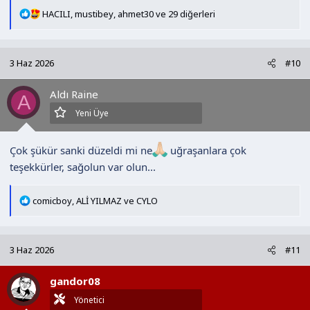
T
HACILI
,
mustibey
,
ahmet30
ve 29 diğerleri
e
p
k
3 Haz 2026
#10
i
l
Aldı Raine
e
A
r
Yeni Üye
:
Çok şükür sanki düzeldi mi ne
uğraşanlara çok
teşekkürler, sağolun var olun...
T
comicboy
,
ALİ YILMAZ
ve
CYLO
e
p
k
3 Haz 2026
#11
i
l
gandor08
e
r
Yönetici