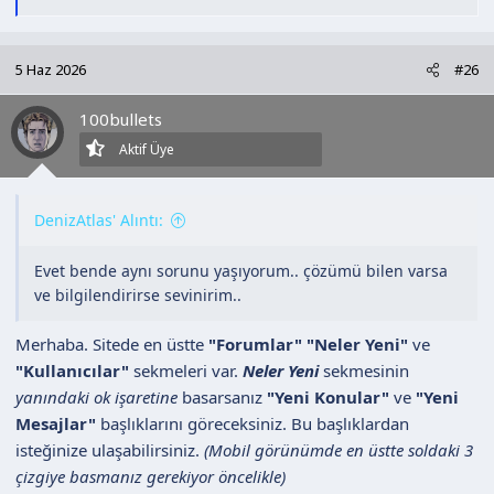
e
p
k
5 Haz 2026
#26
i
l
100bullets
e
r
Aktif Üye
:
DenizAtlas' Alıntı:
Evet bende aynı sorunu yaşıyorum.. çözümü bilen varsa
ve bilgilendirirse sevinirim..
Merhaba. Sitede en üstte
"Forumlar"
"Neler Yeni"
ve
"Kullanıcılar"
sekmeleri var.
Neler Yeni
sekmesinin
yanındaki ok işaretine
basarsanız
"Yeni Konular"
ve
"Yeni
Mesajlar"
başlıklarını göreceksiniz. Bu başlıklardan
isteğinize ulaşabilirsiniz.
(Mobil görünümde en üstte soldaki 3
çizgiye basmanız gerekiyor öncelikle)