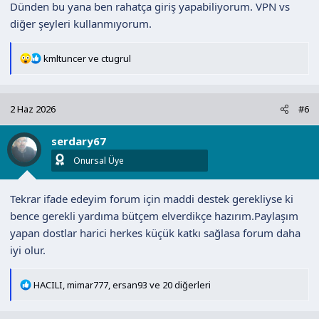
Dünden bu yana ben rahatça giriş yapabiliyorum. VPN vs
diğer şeyleri kullanmıyorum.
T
kmltuncer
ve
ctugrul
e
p
k
2 Haz 2026
#6
i
l
serdary67
e
r
Onursal Üye
:
Tekrar ifade edeyim forum için maddi destek gerekliyse ki
bence gerekli yardıma bütçem elverdikçe hazırım.Paylaşım
yapan dostlar harici herkes küçük katkı sağlasa forum daha
iyi olur.
T
HACILI
,
mimar777
,
ersan93
ve 20 diğerleri
e
p