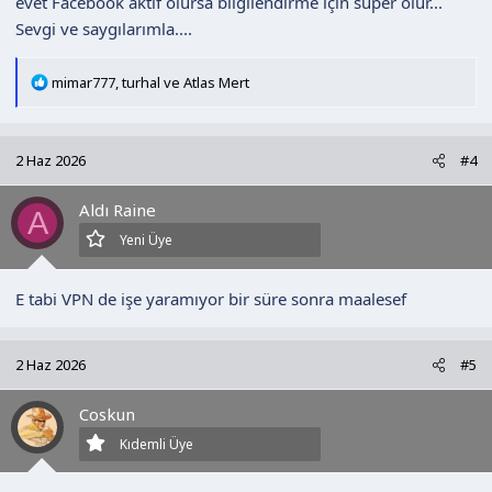
evet Facebook aktif olursa bilgilendirme için süper olur...
Sevgi ve saygılarımla....
T
mimar777
,
turhal
ve
Atlas Mert
e
p
k
2 Haz 2026
#4
i
l
Aldı Raine
e
A
r
Yeni Üye
:
E tabi VPN de işe yaramıyor bir süre sonra maalesef
2 Haz 2026
#5
Coskun
Kıdemli Üye