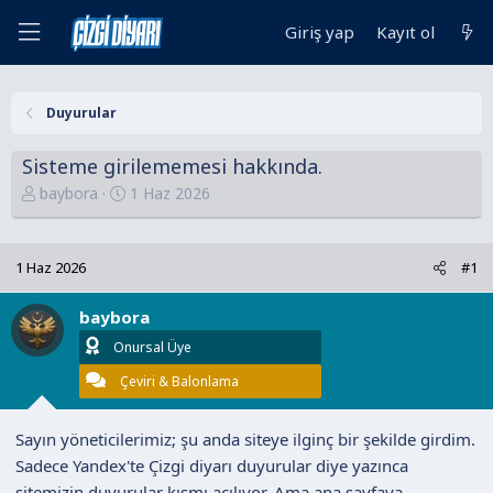
Giriş yap
Kayıt ol
Duyurular
Sisteme girilememesi hakkında.
K
B
baybora
1 Haz 2026
o
a
n
ş
u
l
1 Haz 2026
#1
y
a
u
n
baybora
B
g
Onursal Üye
a
ı
Çeviri & Balonlama
ş
ç
l
t
a
a
Sayın yöneticilerimiz; şu anda siteye ilginç bir şekilde girdim.
t
r
Sadece Yandex'te Çizgi diyarı duyurular diye yazınca
a
i
sitemizin duyurular kısmı açılıyor. Ama ana sayfaya