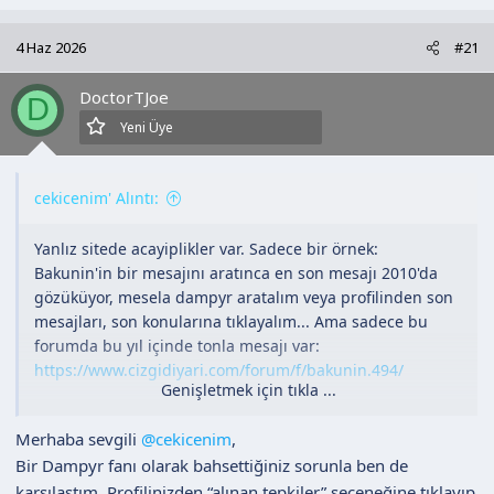
p
k
4 Haz 2026
#21
i
l
DoctorTJoe
e
D
r
Yeni Üye
:
cekicenim' Alıntı:
Yanlız sitede acayiplikler var. Sadece bir örnek:
Bakunin'in bir mesajını aratınca en son mesajı 2010'da
gözüküyor, mesela dampyr aratalım veya profilinden son
mesajları, son konularına tıklayalım... Ama sadece bu
forumda bu yıl içinde tonla mesajı var:
https://www.cizgidiyari.com/forum/f/bakunin.494/
Genişletmek için tıkla ...
Ekleme: Bu mesajım bile dampyr aramasında çıkmaya
Merhaba sevgili
@cekicenim
,
başladı, ama 2010 ile bu mesaj arası yok.
Bir Dampyr fanı olarak bahsettiğiniz sorunla ben de
karşılaştım. Profilinizden “alınan tepkiler” seçeneğine tıklayıp