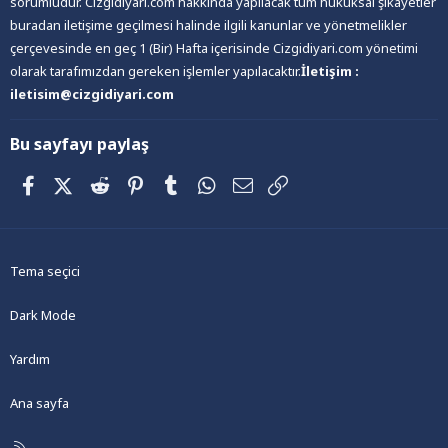
sorumludur. Cizgidiyari.com hakkında yapılacak tüm hukuksal şikayetler
buradan iletişime geçilmesi halinde ilgili kanunlar ve yönetmelikler
çerçevesinde en geç 1 (Bir) Hafta içerisinde Cizgidiyari.com yönetimi
olarak tarafımızdan gereken işlemler yapılacaktır.
İletişim :
iletisim@cizgidiyari.com
Bu sayfayı paylaş
Facebook
X (Twitter)
Reddit
Pinterest
Tumblr
WhatsApp
E-posta
Link
Tema seçici
Dark Mode
Yardım
Ana sayfa
R