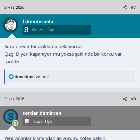
k
3 Haz 2026
#7
i
l
İskenderunlu
e
r
Onursal Üye
:
Sorun nedir bir açıklama bekliyoruz.
Çizgi Diyarı kapanıyor mu yoksa şeklinde bir korku var
içimde
T
drmddrmd
ve
fosil
e
p
k
3 Haz 2026
#8
i
l
serdar demircan
e
S
r
Süper Üye
:
Yeni yayınlar kısmından açıyorum. Kolay gelsin.