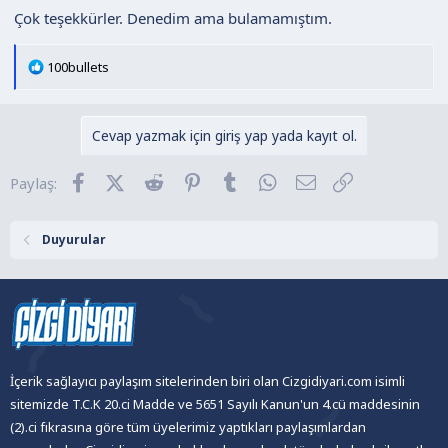
Çok teşekkürler. Denedim ama bulamamıştım.
T
100bullets
e
p
k
Cevap yazmak için giriş yap yada kayıt ol.
i
l
Facebook
X (Twitter)
Reddit
Pinterest
Tumblr
WhatsApp
E-posta
Link
Paylaş:
e
r
:
Duyurular
İçerik sağlayıcı paylaşım sitelerinden biri olan Cizgidiyari.com isimli
sitemizde T.C.K 20.ci Madde ve 5651 Sayılı Kanun'un 4.cü maddesinin
(2).ci fıkrasına göre tüm üyelerimiz yaptıkları paylaşımlardan