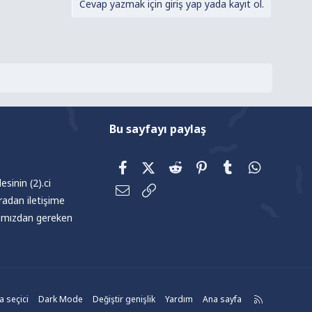
Cevap yazmak için giriş yap yada kayıt ol.
Bu sayfayı paylaş
Facebook
X (Twitter)
Reddit
Pinterest
Tumblr
WhatsAp
sinin (2).ci
E-posta
Link
radan iletişime
afımızdan gereken
R
 seçici
Dark Mode
Değiştir genişlik
Yardım
Ana sayfa