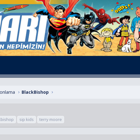
alonlama
BlackBishop
kbishop
sip kids
terry moore