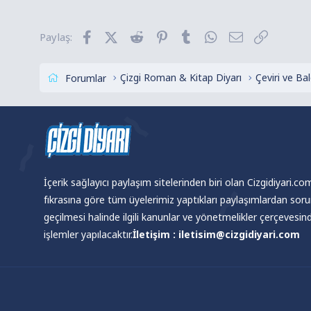
i
l
Facebook
X (Twitter)
Reddit
Pinterest
Tumblr
WhatsApp
E-posta
Link
Paylaş:
e
r
:
Çizgi Roman & Kitap Diyarı
Çeviri ve B
Forumlar
İçerik sağlayıcı paylaşım sitelerinden biri olan Cizgidiyari.c
fıkrasına göre tüm üyelerimiz yaptıkları paylaşımlardan sor
geçilmesi halinde ilgili kanunlar ve yönetmelikler çerçevesi
işlemler yapılacaktır.
İletişim : iletisim@cizgidiyari.com