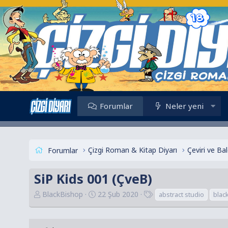
Forumlar
Neler yeni
Çizgi Roman & Kitap Diyarı
Çeviri ve B
Forumlar
SiP Kids 001 (ÇveB)
K
B
E
BlackBishop
22 Şub 2020
abstract studio
blac
o
a
t
n
ş
i
u
l
k