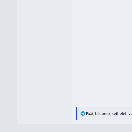
T
Fuat
,
bilobeto
,
setheleh
ve
e
p
k