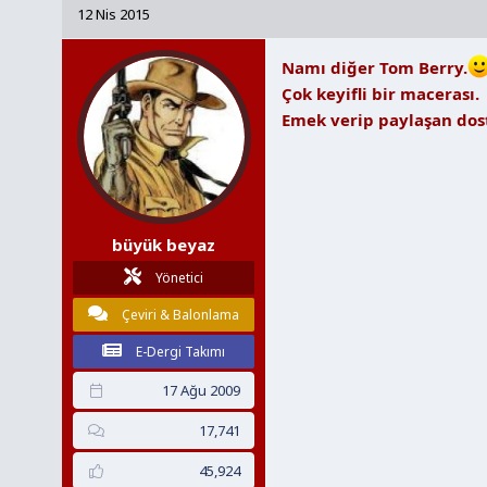
12 Nis 2015
Namı diğer Tom Berry.
Çok keyifli bir macerası.
Emek verip paylaşan dost
büyük beyaz
Yönetici
Çeviri & Balonlama
E-Dergi Takımı
17 Ağu 2009
17,741
45,924