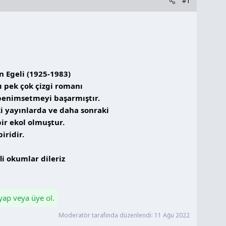
#1
n Egeli (1925-1983)
lı pek çok çizgi romanı
 benimsetmeyi başarmıştır.
i yayınlarda ve daha sonraki
ir ekol olmuştur.
iridir.
li okumlar dileriz
 yap veya üye ol.
Moderatör tarafında düzenlendi:
11 Ağu 2022