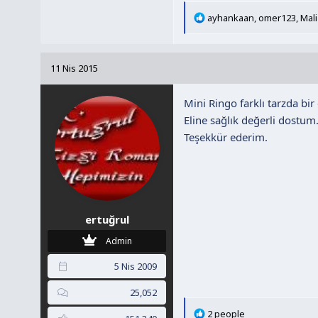
T
ayhankaan
,
omer123
,
Mali 
e
p
k
11 Nis 2015
i
l
Mini Ringo farklı tarzda bir
e
r
Eline sağlık değerli dostum
:
Teşekkür ederim.
ertuğrul
Admin
5 Nis 2009
25,052
T
2 people