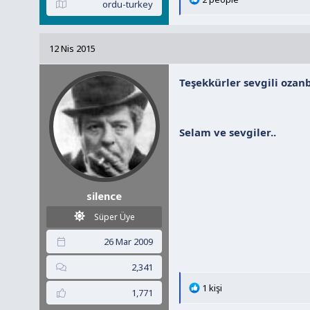
ordu-turkey
e
p
k
12 Nis 2015
i
l
Teşekkürler sevgili ozanb
e
r
:
Selam ve sevgiler..
silence
Süper Üye
26 Mar 2009
2,341
T
1 kişi
1,771
e