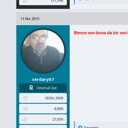
151,340
e
p
k
11 Nis 2015
i
l
e
Bence sen buna da bir seri 
r
:
serdary67
Onursal Üye
18 Eki 2009
8,890
27,056
T
2 people