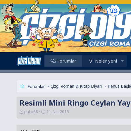
Forumlar
Neler yeni
Çizgi Roman & Kitap Diyarı
Forumlar
Resimli Mini Ringo Ceylan Yayın
K
B
palio68
11 Nis 2015
o
a
n
ş
u
l