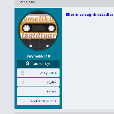
12 Nis 2015
Ellerinize sağlık üstadlar
Beymelikli18
Onursal Üye
26 Eyl 2014
20,497
58,988
Kendi Koltuğunda