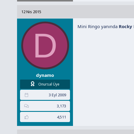
p
k
12 Nis 2015
i
l
Mini Ringo yanında
e
Rocky 
D
r
:
dynamo
Onursal Üye
3 Eyl 2009
3,173
4,511