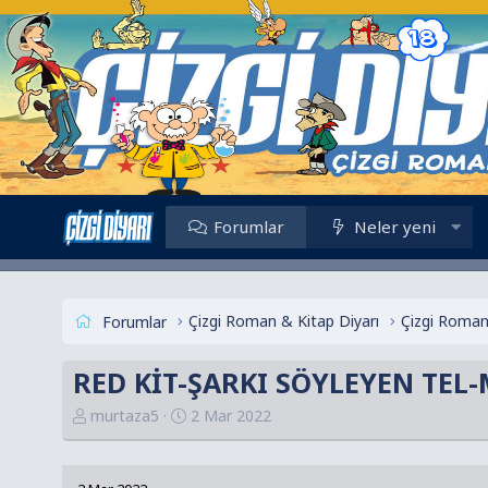
Forumlar
Neler yeni
Çizgi Roman & Kitap Diyarı
Çizgi Roman
Forumlar
RED KİT-ŞARKI SÖYLEYEN TEL-Mi
K
B
murtaza5
2 Mar 2022
o
a
n
ş
u
l