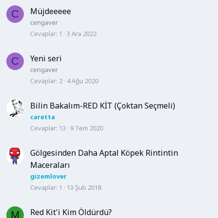
Müjdeeeee
C
cengaver
Cevaplar
1
3 Ara 2022
Yeni seri
C
cengaver
Cevaplar
2
4 Ağu 2020
Bilin Bakalım-RED KİT (Çoktan Seçmeli)
caretta
Cevaplar
13
9 Tem 2020
Gölgesinden Daha Aptal Köpek Rintintin
Maceraları
gizemlover
Cevaplar
1
13 Şub 2018
Red Kit'i Kim Öldürdü?
M