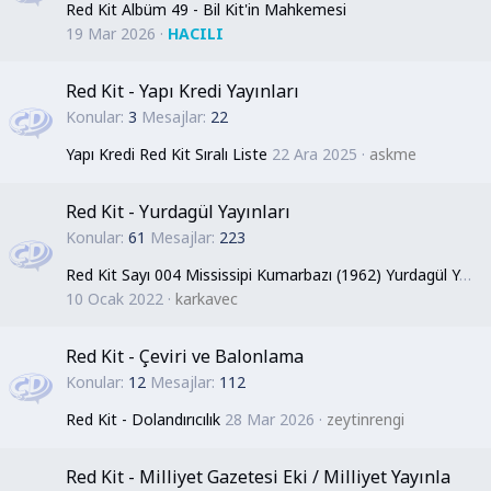
Red Kit Albüm 49 - Bil Kit'in Mahkemesi
19 Mar 2026
HACILI
Red Kit - Yapı Kredi Yayınları
Konular
3
Mesajlar
22
Yapı Kredi Red Kit Sıralı Liste
22 Ara 2025
askme
Red Kit - Yurdagül Yayınları
Konular
61
Mesajlar
223
Red Kit Sayı 004 Mississipi Kumarbazı (1962) Yurdagül Yayınları
10 Ocak 2022
karkavec
Red Kit - Çeviri ve Balonlama
Konular
12
Mesajlar
112
Red Kit - Dolandırıcılık
28 Mar 2026
zeytinrengi
Red Kit - Milliyet Gazetesi Eki / Milliyet Yayınla