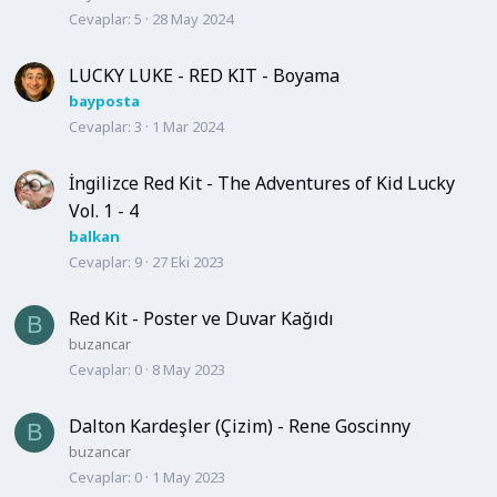
Cevaplar
5
28 May 2024
LUCKY LUKE - RED KIT - Boyama
bayposta
Cevaplar
3
1 Mar 2024
İngilizce Red Kit - The Adventures of Kid Lucky
Vol. 1 - 4
balkan
Cevaplar
9
27 Eki 2023
Red Kit - Poster ve Duvar Kağıdı
B
buzancar
Cevaplar
0
8 May 2023
Dalton Kardeşler (Çizim) - Rene Goscinny
B
buzancar
Cevaplar
0
1 May 2023