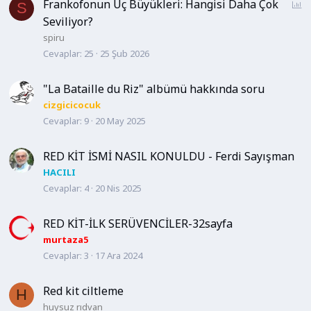
Frankofonun Üç Büyükleri: Hangisi Daha Çok
A
S
n
Seviliyor?
k
spiru
e
Cevaplar
25
25 Şub 2026
t
"La Bataille du Riz" albümü hakkında soru
cizgicicocuk
Cevaplar
9
20 May 2025
RED KİT İSMİ NASIL KONULDU - Ferdi Sayışman
HACILI
Cevaplar
4
20 Nis 2025
RED KİT-İLK SERÜVENCİLER-32sayfa
murtaza5
Cevaplar
3
17 Ara 2024
Red kit ciltleme
H
huysuz rıdvan