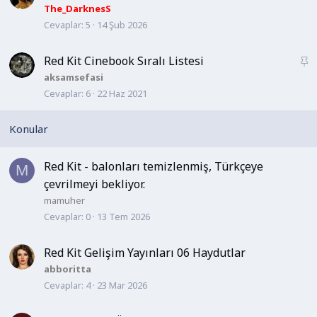
a
The_DarknesS
Cevaplar
5
14 Şub 2026
b
i
t
Red Kit Cinebook Sıralı Listesi
S
a
aksamsefasi
Cevaplar
6
22 Haz 2021
b
i
t
Red Kit - balonları temizlenmiş, Türkçeye
M
çevrilmeyi bekliyor.
mamuher
Cevaplar
0
13 Tem 2026
Red Kit Gelişim Yayınları 06 Haydutlar
abboritta
Cevaplar
4
23 Mar 2026