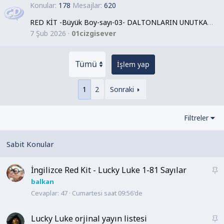
Konular
178
Mesajlar
620
RED KİT -Büyük Boy-sayı-03- DALTONLARIN UNUTKANLİGİ-TEK SAYFA
7 Şub 2026
01cizgisever
İşlem yap
1
2
Sonraki
Filtreler
İngilizce Red Kit - Lucky Luke 1-81 Sayılar
S
a
balkan
Cevaplar
47
Cumartesi saat 09:56'de
b
i
t
Lucky Luke orjinal yayın listesi
S