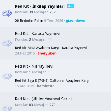
Red Kit - İnkılâp Yayınları
Konular
39
Mesajlar
297
06 Rintintin Rehin
9 Tem 2026
gizemlover
Red Kit - Karaca Yayınevi
Konular
3
Mesajlar
44
Red Kit Mavi Ayaklara Karşı - Karaca Yayınevi
24 Haz 2015
Shoryuken
Red Kit - Nil Yayınevi
Konular
1
Mesajlar
5
Red Kit Sayı 8 (7-8-9) Daltonlar Apaçilere Karşı
15 Ara 2019
hamlet07
Red Kit - Şilliler Yayınevi Serisi
Konular
83
Mesajlar
270