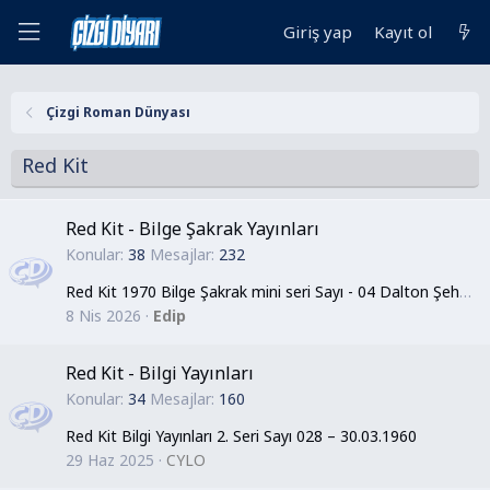
Giriş yap
Kayıt ol
Çizgi Roman Dünyası
Red Kit
Red Kit - Bilge Şakrak Yayınları
Konular
38
Mesajlar
232
Red Kit 1970 Bilge Şakrak mini seri Sayı - 04 Dalton Şehri (30.06.1970)
8 Nis 2026
Edip
Red Kit - Bilgi Yayınları
Konular
34
Mesajlar
160
Red Kit Bilgi Yayınları 2. Seri Sayı 028 – 30.03.1960
29 Haz 2025
CYLO