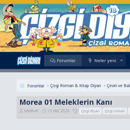
Forumlar
Neler yeni
Çizgi Roman & Kitap Diyarı
Çeviri ve B
Forumlar
Morea 01 Meleklerin Kanı
K
B
E
Melih41
13 Nis 2026
çizgi diyarı
çizgi roman
o
a
t
n
ş
i
u
l
k