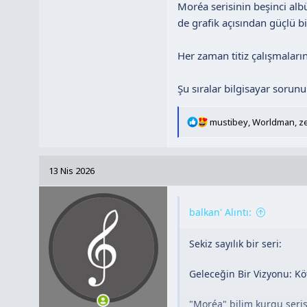
Moréa serisinin beşinci al
de grafik açısından güçlü b
Her zaman titiz çalışmaların
Şu sıralar bilgisayar sorun
T
mustibey
,
Worldman
,
z
e
p
k
13 Nis 2026
i
l
e
balkan' Alıntı:
r
:
Sekiz sayılık bir seri:
Geleceğin Bir Vizyonu: Köt
"Moréa" bilim kurgu serisi