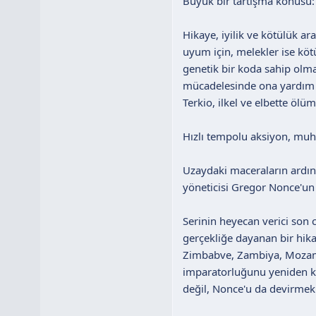
Büyük bir tartışma konusu:
Hikaye, iyilik ve kötülük ar
uyum için, melekler ise köt
genetik bir koda sahip olma
mücadelesinde ona yardım 
Terkio, ilkel ve elbette ölü
Hızlı tempolu aksiyon, muh
Uzaydaki maceraların ardında
yöneticisi Gregor Nonce'un 
Serinin heyecan verici son 
gerçekliğe dayanan bir hika
Zimbabve, Zambiya, Mozamb
imparatorluğunu yeniden ku
değil, Nonce'u da devirmek 