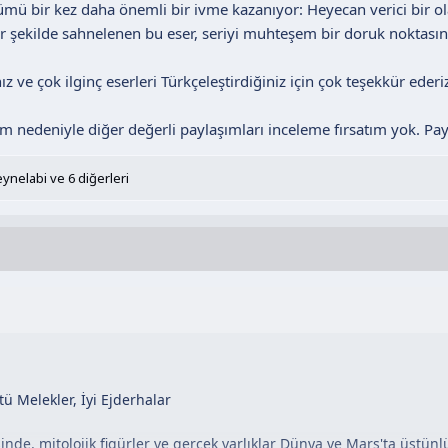
bümü bir kez daha önemli bir ivme kazanıyor: Heyecan verici bir 
ir şekilde sahnelenen bu eser, seriyi muhteşem bir doruk noktasına
ız ve çok ilginç eserleri Türkçeleştirdiğiniz için çok teşekkür eder
um nedeniyle diğer değerli paylaşımları inceleme fırsatım yok. P
eynelabi
ve 6 diğerleri
ü Melekler, İyi Ejderhalar
nde, mitolojik figürler ve gerçek varlıklar Dünya ve Mars'ta üstünl