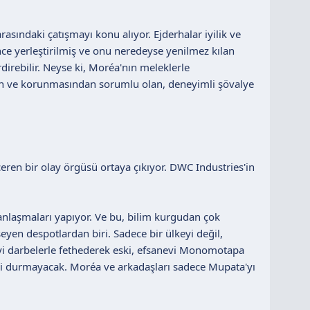
asındaki çatışmayı konu alıyor. Ejderhalar iyilik ve
önce yerleştirilmiş ve onu neredeyse yenilmez kılan
direbilir. Neyse ki, Moréa'nın meleklerle
en ve korunmasından sorumlu olan, deneyimli şövalye
çeren bir olay örgüsü ortaya çıkıyor. DWC Industries'in
 anlaşmaları yapıyor. Ve bu, bilim kurgudan çok
yen despotlardan biri. Sadece bir ülkeyi değil,
i darbelerle fethederek eski, efsanevi Monomotapa
ri durmayacak. Moréa ve arkadaşları sadece Mupata'yı