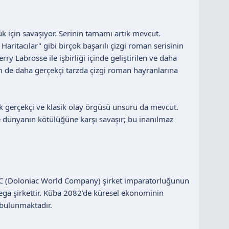
ük için savaşıyor. Serinin tamamı artık mevcut.
Haritacılar" gibi birçok başarılı çizgi roman serisinin
ry Labrosse ile işbirliği içinde geliştirilen ve daha
 de daha gerçekçi tarzda çizgi roman hayranlarına
ok gerçekçi ve klasik olay örgüsü unsuru da mevcut.
e dünyanın kötülüğüne karşı savaşır; bu inanılmaz
DWC (Doloniac World Company) şirket imparatorluğunun
ega şirkettir. Küba 2082'de küresel ekonominin
 bulunmaktadır.