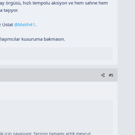
olay örgüsü, hızlı tempolu aksiyon ve hem sahne hem
 taşıyor.
iz Üstat
@Melih41
.
aylaşımcılar kusuruma bakmasın.
#5
ük için savaşıyor. Serinin tamamı artık mevcut.