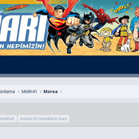
alonlama
Melih41
Morea
melih41
morea 01 meleklerin kanı