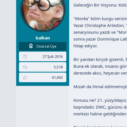
:
Geleceğin Bir Vizyonu: Kötü
"Moréa" bilim kurgu serisin
Yazar Christophe Arleston, "
senaryosunu yazdı ve "Moréa"
balkan
sonra yazar Dominique Lati
hitap ediyor.
Onursal Üye
27 Şub 2016
Bir yandan birçok gizemli, 
Buna ek olarak, insansı gör
5,518
derecede akıcı, heyecan veri
61,692
Mizah da ihmal edilmemişti
Konusu ne? 21. yüzyıldayız
başındadır. DWC, gücünü da
merkezi haline geldiğinden