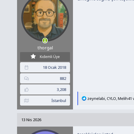
r
:
thorgal
Kıdemli Üye
18 Ocak 2018
882
3,208
T
zeynelabi
,
CYLO
,
Melih41
v
İstanbul
e
p
k
13 Nis 2026
i
l
e