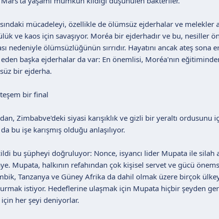
 Mars'ta yaşamı mümkün kıldığı düşünülen bakteriler.
asındaki mücadeleyi, özellikle de ölümsüz ejderhalar ve melekler ar
ülük ve kaos için savaşıyor. Moréa bir ejderhadır ve bu, nesiller 
sı nedeniyle ölümsüzlüğünün sırrıdır. Hayatını ancak ateş sona er
eden başka ejderhalar da var: En önemlisi, Moréa'nın eğitimind
msüz bir ejderha.
teşem bir final
n, Zimbabve'deki siyasi karışıklık ve gizli bir yeraltı ordusunu i
da bu işe karışmış olduğu anlaşılıyor.
cildi bu şüpheyi doğruluyor: Nonce, isyancı lider Mupata ile silah
ye. Mupata, halkının refahından çok kişisel servet ve gücü önemse
ik, Tanzanya ve Güney Afrika da dahil olmak üzere birçok ülkey
rmak istiyor. Hedeflerine ulaşmak için Mupata hiçbir şeyden ge
için her şeyi deniyorlar.