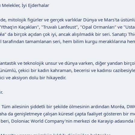
 Melekler, İyi Ejderhalar
de, mitolojik figürler ve gerçek varlıklar Dünya ve Mars'ta üstünl
Ythaq'ın Kaçakları", "Truvalı Lanfeust", "Opal Ormanları" ve "Usta 
 da birçok açıdan çok iyi, ancak alışılmadık bir seri. Sanatçı Thier
l tarafından tamamlanan seri, hem bilim kurgu meraklılarına hem
fantastik ve teknolojik unsur ve dünya varken, diğer yandan birç
ünümlü, çekici bir kadın kahraman, becerisi ve kadınsı cazibesiyl
ci ve aksiyon dolu bir hikayedir.
r.
. Tüm ailesinin şiddetli bir şekilde ölmesinin ardından Moréa, 
ha da genişletmeye çalışan küresel çapta faaliyet gösteren bir m
 beri, Doloniac World Company'nin merkezi de Karayip adasında