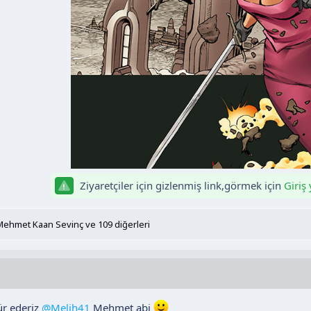
Ziyaretçiler için gizlenmiş link,görmek için
Giriş
Mehmet Kaan Sevinç
ve 109 diğerleri
ür ederiz
@Melih41
Mehmet abi