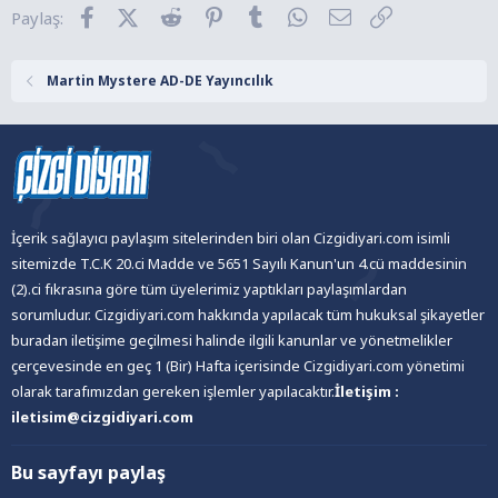
Facebook
X (Twitter)
Reddit
Pinterest
Tumblr
WhatsApp
E-posta
Link
Paylaş:
e
r
:
Martin Mystere AD-DE Yayıncılık
İçerik sağlayıcı paylaşım sitelerinden biri olan Cizgidiyari.com isimli
sitemizde T.C.K 20.ci Madde ve 5651 Sayılı Kanun'un 4.cü maddesinin
(2).ci fıkrasına göre tüm üyelerimiz yaptıkları paylaşımlardan
sorumludur. Cizgidiyari.com hakkında yapılacak tüm hukuksal şikayetler
buradan iletişime geçilmesi halinde ilgili kanunlar ve yönetmelikler
çerçevesinde en geç 1 (Bir) Hafta içerisinde Cizgidiyari.com yönetimi
olarak tarafımızdan gereken işlemler yapılacaktır.
İletişim :
iletisim@cizgidiyari.com
Bu sayfayı paylaş