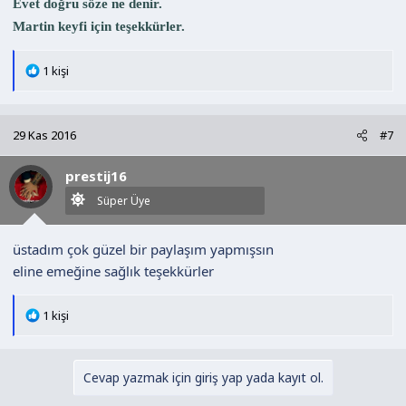
Evet doğru söze ne denir.
Martin keyfi için teşekkürler.
T
1 kişi
e
p
k
29 Kas 2016
#7
i
l
prestij16
e
r
Süper Üye
:
üstadım çok güzel bir paylaşım yapmışsın
eline emeğine sağlık teşekkürler
T
1 kişi
e
p
k
Cevap yazmak için giriş yap yada kayıt ol.
i
l