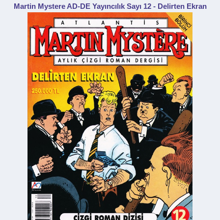
Martin Mystere AD-DE Yayıncılık Sayı 12 - Delirten Ekran
a
i
n
h
i