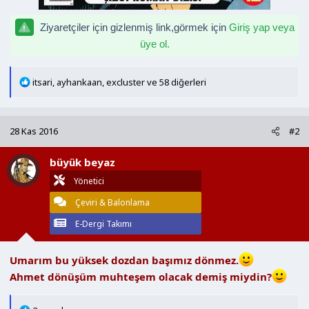
Ziyaretçiler için gizlenmiş link,görmek için
Giriş yap veya
üye ol.
T
itsari
,
ayhankaan
,
excluster
ve 58 diğerleri
e
p
k
28 Kas 2016
#2
i
l
büyük beyaz
e
r
Yönetici
:
Çeviri & Balonlama
E-Dergi Takımı
Umarım bu yüksek dozdan başımız dönmez.
Ahmet dönüşüm muhteşem olacak demiş miydin?