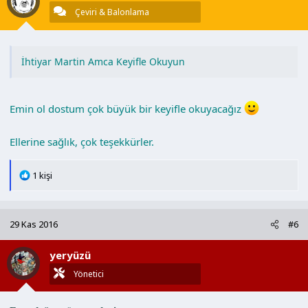
r
Çeviri & Balonlama
:
İhtiyar Martin Amca Keyifle Okuyun
Emin ol dostum çok büyük bir keyifle okuyacağız
Ellerine sağlık, çok teşekkürler.
T
1 kişi
e
p
k
29 Kas 2016
#6
i
l
yeryüzü
e
r
Yönetici
: