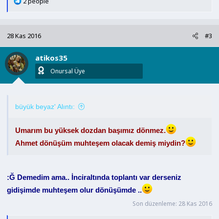
T
2 people
e
p
k
28 Kas 2016
#3
i
l
atikos35
e
r
Onursal Üye
:
büyük beyaz' Alıntı:
Umarım bu yüksek dozdan başımız dönmez.
Ahmet dönüşüm muhteşem olacak demiş miydin?
:Ğ Demedim ama.. İnciraltında toplantı var derseniz
gidişimde muhteşem olur dönüşümde ..
Son düzenleme:
28 Kas 2016