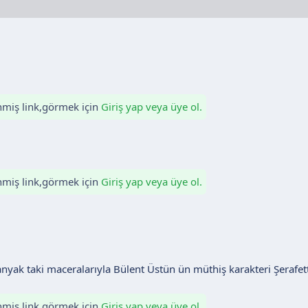
enmiş link,görmek için
Giriş yap veya üye ol.
enmiş link,görmek için
Giriş yap veya üye ol.
nyak taki maceralarıyla Bülent Üstün ün müthiş karakteri Şerafet
enmiş link,görmek için
Giriş yap veya üye ol.