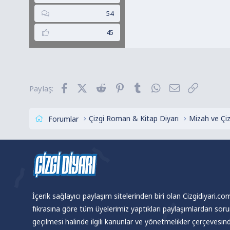
54
45
Facebook
X (Twitter)
Reddit
Pinterest
Tumblr
WhatsApp
E-posta
Link
Paylaş:
Çizgi Roman & Kitap Diyarı
Mizah ve Çi
Forumlar
İçerik sağlayıcı paylaşım sitelerinden biri olan Cizgidiyari.c
fıkrasına göre tüm üyelerimiz yaptıkları paylaşımlardan sor
geçilmesi halinde ilgili kanunlar ve yönetmelikler çerçevesi