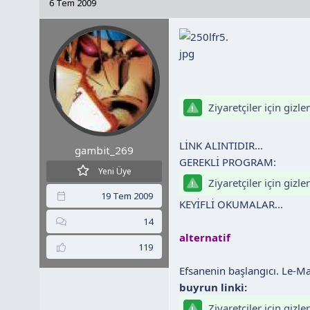
6 Tem 2009
y
a
e
u
n
t
B
g
l
a
ı
e
ş
ç
r
l
t
a
a
Ziyaretçiler için gizl
t
r
a
i
LİNK ALINTIDIR...
gambit_269
n
h
GEREKLİ PROGRAM:
i
Yeni Üye
Ziyaretçiler için gizl
19 Tem 2009
KEYİFLİ OKUMALAR...
14
alternatif
119
Efsanenin başlangıcı. Le-Ma
buyrun linki:
Ziyaretçiler için gizl