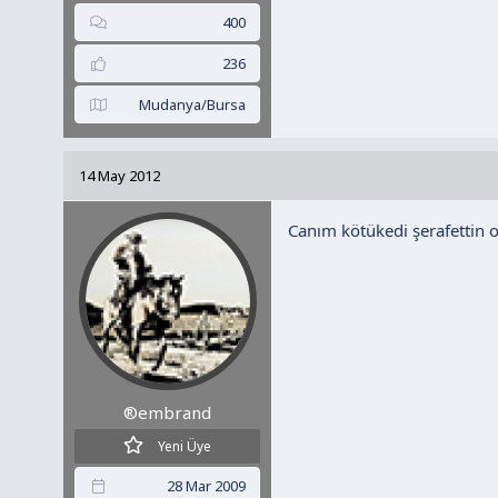
400
236
Mudanya/Bursa
14 May 2012
Canım kötükedi şerafettin 
®embrand
Yeni Üye
28 Mar 2009