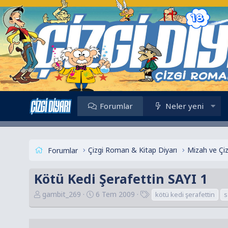
Forumlar
Neler yeni
Çizgi Roman & Kitap Diyarı
Mizah ve Çi
Forumlar
Kötü Kedi Şerafettin SAYI 1
K
B
E
gambit_269
6 Tem 2009
kötü kedi şerafettin
s
o
a
t
n
ş
i
u
l
k