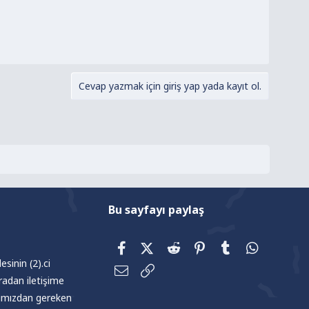
Cevap yazmak için giriş yap yada kayıt ol.
Bu sayfayı paylaş
Facebook
X (Twitter)
Reddit
Pinterest
Tumblr
WhatsAp
sinin (2).ci
E-posta
Link
radan iletişime
afımızdan gereken