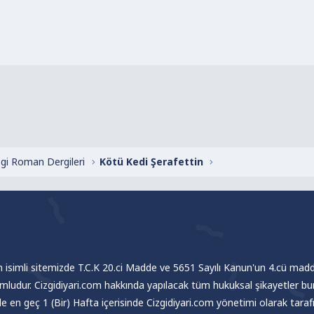
zgi Roman Dergileri
Kötü Kedi Şerafettin
om isimli sitemizde T.C.K 20.ci Madde ve 5651 Sayılı Kanun'un 4.cü madde
umludur. Cizgidiyari.com hakkında yapılacak tüm hukuksal şikayetler bu
nde en geç 1 (Bir) Hafta içerisinde Cizgidiyari.com yönetimi olarak tar