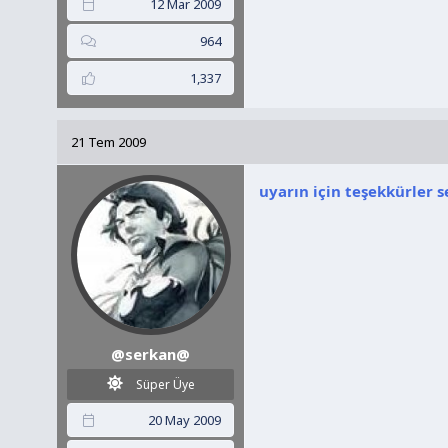
12 Mar 2009
964
1,337
21 Tem 2009
uyarın için teşekkürler se
@serkan@
Süper Üye
20 May 2009