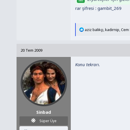
rar şifresi : gambit_269
T
aziz balıkçı
,
kadirnip
,
Cem 
e
p
k
20 Tem 2009
i
l
Konu tekrarı.
e
r
:
Sinbad
Süper Üye