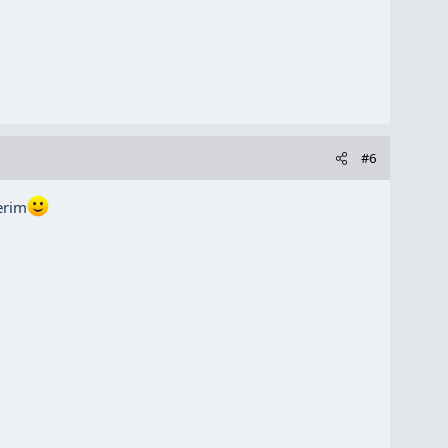
#6
erim