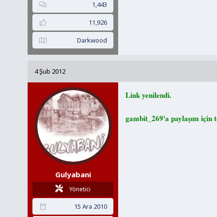
1,443
11,926
Darkwood
4 Şub 2012
Link yenilendi.
gambit_269'a paylaşım için 
Gulyabani
Yönetici
15 Ara 2010