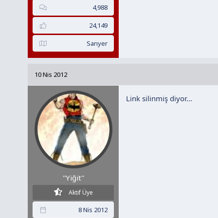
4,988
24,149
Sarıyer
10 Nis 2012
Link silinmiş diyor...
''Yiğit''
Aktif Üye
8 Nis 2012