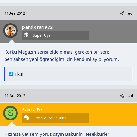
p
k
11 Ara 2012
#3
i
l
pandora1972
e
r
Süper Üye
:
Korku Magazin serisi elde olması gereken bir seri;
ben şahsen yeni öğrendiğim için kendimi ayıplıyorum.
T
1 kişi
e
p
k
11 Ara 2012
#4
i
l
Santa Fe
e
S
r
Çeviri & Balonlama
:
Hızınıza yetişemiyoruz sayın Bakunin. Teşekkürler,