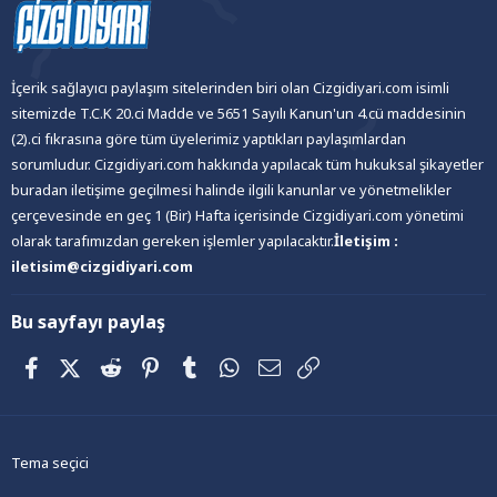
İçerik sağlayıcı paylaşım sitelerinden biri olan Cizgidiyari.com isimli
sitemizde T.C.K 20.ci Madde ve 5651 Sayılı Kanun'un 4.cü maddesinin
(2).ci fıkrasına göre tüm üyelerimiz yaptıkları paylaşımlardan
sorumludur. Cizgidiyari.com hakkında yapılacak tüm hukuksal şikayetler
buradan iletişime geçilmesi halinde ilgili kanunlar ve yönetmelikler
çerçevesinde en geç 1 (Bir) Hafta içerisinde Cizgidiyari.com yönetimi
olarak tarafımızdan gereken işlemler yapılacaktır.
İletişim :
iletisim@cizgidiyari.com
Bu sayfayı paylaş
Facebook
X (Twitter)
Reddit
Pinterest
Tumblr
WhatsApp
E-posta
Link
Tema seçici