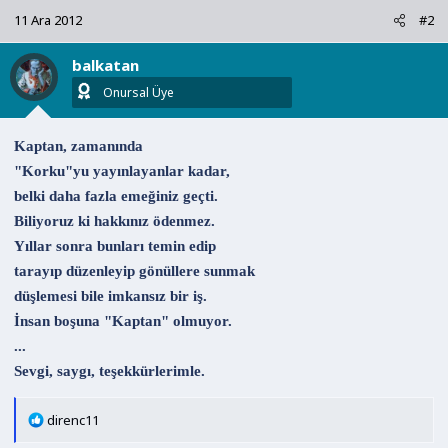
k
11 Ara 2012
#2
i
l
balkatan
e
r
Onursal Üye
:
Kaptan, zamanında
"Korku"yu yayınlayanlar kadar,
belki daha fazla emeğiniz geçti.
Biliyoruz ki hakkınız ödenmez.
Yıllar sonra bunları temin edip
tarayıp düzenleyip gönüllere sunmak
düşlemesi bile imkansız bir iş.
İnsan boşuna "Kaptan" olmuyor.
...
Sevgi, saygı, teşekkürlerimle.
T
direnc11
e