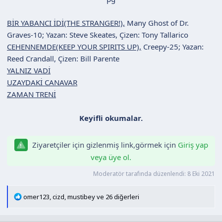
n
h
i
BİR YABANCI İDİ(THE STRANGER!),
Many Ghost of Dr.
Graves-10; Yazan: Steve Skeates, Çizen: Tony Tallarico
CEHENNEMDE(KEEP YOUR SPIRITS UP),
Creepy-25; Yazan:
Reed Crandall, Çizen: Bill Parente
YALNIZ VADİ
UZAYDAKİ CANAVAR
ZAMAN TRENİ
Keyifli okumalar.
Ziyaretçiler için gizlenmiş link,görmek için
Giriş yap
veya üye ol.
Moderatör tarafında düzenlendi:
8 Eki 2021
T
omer123
,
cizd
,
mustibey
ve 26 diğerleri
e
p