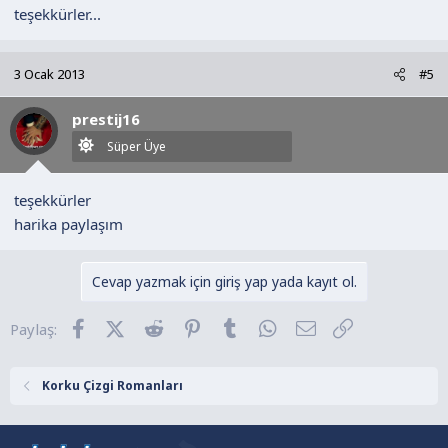
teşekkürler...
3 Ocak 2013
#5
prestij16
Süper Üye
teşekkürler
harika paylaşım
Cevap yazmak için giriş yap yada kayıt ol.
Facebook
X (Twitter)
Reddit
Pinterest
Tumblr
WhatsApp
E-posta
Link
Paylaş:
Korku Çizgi Romanları