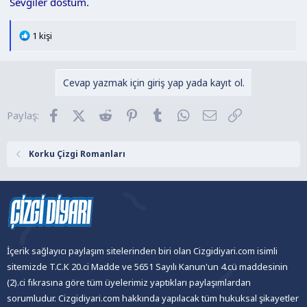
Sevgiler dostum.
T
1 kişi
e
p
k
Cevap yazmak için giriş yap yada kayıt ol.
i
l
Facebook
X (Twitter)
Reddit
Pinterest
Tumblr
WhatsApp
E-posta
Link
Paylaş:
e
r
:
Korku Çizgi Romanları
İçerik sağlayıcı paylaşım sitelerinden biri olan Cizgidiyari.com isimli
sitemizde T.C.K 20.ci Madde ve 5651 Sayılı Kanun'un 4.cü maddesinin
(2).ci fıkrasına göre tüm üyelerimiz yaptıkları paylaşımlardan
sorumludur. Cizgidiyari.com hakkında yapılacak tüm hukuksal şikayetler