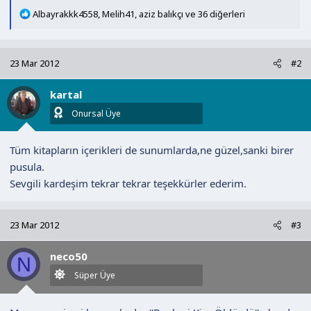
T
Albayrakkk4558
,
Melih41
,
aziz balıkçı
ve 36 diğerleri
e
p
k
23 Mar 2012
#2
i
l
kartal
e
r
Onursal Üye
:
Tüm kitapların içerikleri de sunumlarda,ne güzel,sanki birer
pusula.
Sevgili kardeşim tekrar tekrar teşekkürler ederim.
23 Mar 2012
#3
neco50
N
Süper Üye