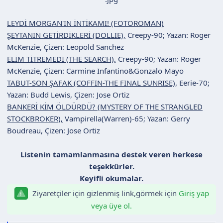
n
h
i
LEYDİ MORGAN'IN İNTİKAMI! (FOTOROMAN)
ŞEYTANIN GETİRDİKLERİ (DOLLIE),
Creepy-90; Yazan: Roger
McKenzie, Çizen: Leopold Sanchez
ELİM TİTREMEDİ (THE SEARCH),
Creepy-90; Yazan: Roger
McKenzie, Çizen: Carmine Infantino&Gonzalo Mayo
TABUT-SON ŞAFAK (COFFIN-THE FINAL SUNRISE),
Eerie-70;
Yazan: Budd Lewis, Çizen: Jose Ortiz
BANKERİ KİM ÖLDÜRDÜ? (MYSTERY OF THE STRANGLED
STOCKBROKER),
Vampirella(Warren)-65; Yazan: Gerry
Boudreau, Çizen: Jose Ortiz
Listenin tamamlanmasına destek veren herkese
teşekkürler.
Keyifli okumalar.
Ziyaretçiler için gizlenmiş link,görmek için
Giriş yap
veya üye ol.