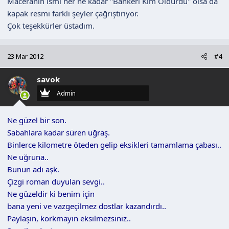
Maceranın ismi her ne kadar ''Bankeri Kim Öldürdü'' olsa da
kapak resmi farklı şeyler çağrıştırıyor.
Çok teşekkürler üstadım.
23 Mar 2012
#4
savok
Admin
Ne güzel bir son.
Sabahlara kadar süren uğraş.
Binlerce kilometre öteden gelip eksikleri tamamlama çabası..
Ne uğruna..
Bunun adı aşk.
Çizgi roman duyulan sevgi..
Ne güzeldir ki benim için
bana yeni ve vazgeçilmez dostlar kazandırdı..
Paylaşın, korkmayın eksilmezsiniz..