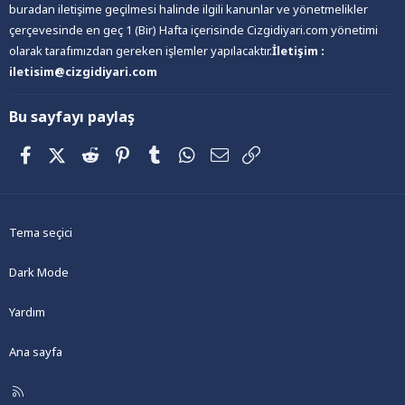
buradan iletişime geçilmesi halinde ilgili kanunlar ve yönetmelikler
çerçevesinde en geç 1 (Bir) Hafta içerisinde Cizgidiyari.com yönetimi
olarak tarafımızdan gereken işlemler yapılacaktır.
İletişim :
iletisim@cizgidiyari.com
Bu sayfayı paylaş
Facebook
X (Twitter)
Reddit
Pinterest
Tumblr
WhatsApp
E-posta
Link
Tema seçici
Dark Mode
Yardım
Ana sayfa
R