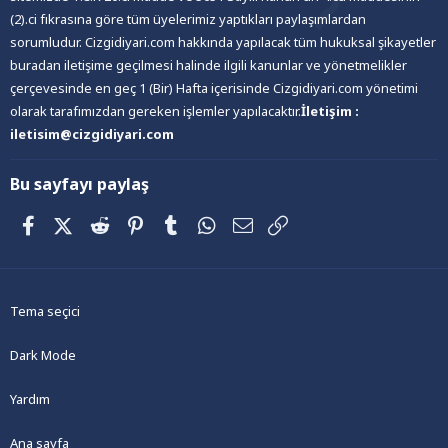
(2).ci fıkrasına göre tüm üyelerimiz yaptıkları paylaşımlardan
sorumludur. Cizgidiyari.com hakkında yapılacak tüm hukuksal şikayetler
buradan iletişime geçilmesi halinde ilgili kanunlar ve yönetmelikler
çerçevesinde en geç 1 (Bir) Hafta içerisinde Cizgidiyari.com yönetimi
olarak tarafımızdan gereken işlemler yapılacaktır.
İletişim :
iletisim@cizgidiyari.com
Bu sayfayı paylaş
Facebook
X (Twitter)
Reddit
Pinterest
Tumblr
WhatsApp
E-posta
Link
Tema seçici
Dark Mode
Yardım
Ana sayfa