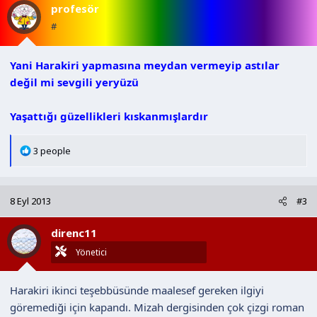
profesör
e
r
#
:
Yani Harakiri yapmasına meydan vermeyip astılar
değil mi sevgili yeryüzü
Yaşattığı güzellikleri kıskanmışlardır
T
3 people
e
p
k
8 Eyl 2013
#3
i
l
direnc11
e
r
Yönetici
:
Harakiri ikinci teşebbüsünde maalesef gereken ilgiyi
göremediği için kapandı. Mizah dergisinden çok çizgi roman