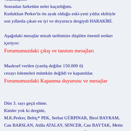
n
h
Sonradan farkettim neler kaçırdığımı.
i
Kutlukhan Perker'in ön ayak olduğu eski-yeni yıldız ekibiyle
son yıllarda çıkan en iyi ve doyurucu dergiydi HARAKİRİ.
Aşağıdaki mesajlar mizah tarihimize düşülen önemli notları
içeriyor:
Forumumuzdaki çıkış ve tanıtım mesajları
Maalesef verilen (yanlış değilse 150.000 tl)
cezayı ödemeleri mümkün değildi ve kapandılar.
Forumumuzdaki Kapanma duyurusu ve mesajlar
Dün 3. sayı geçti elime.
Kimler yok ki dergide,
M.K.Perker, Behiç* PEK, Serhat GÜRPINAR, Birol BAYRAM,
Can BARSLAN, Atilla ATALAY, SENCER, Can BAYTAK, Metin