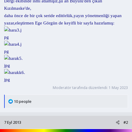
Dergi ekibinde ismi atlamışız,şu an Büyülü'den çıkan
Kızılmaske'de,
daha önce de bir çok seride editörlük,yayın yönetmenliği yapan
yazar,eleştirmen Ege Görgün de keyifli bir sayfa hazırlamış:
Moderatör tarafında düzenlendi:
1 May 2023
T
10 people
e
p
k
7 Eyl 2013
#2
i
l