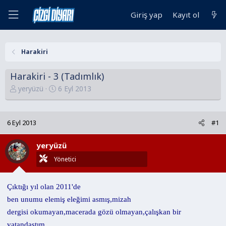
Giriş yap
Kayıt ol
Harakiri
Harakiri - 3 (Tadımlık)
K
B
yeryüzü
6 Eyl 2013
o
a
n
ş
u
l
6 Eyl 2013
#1
y
a
u
n
yeryüzü
B
g
Yönetici
a
ı
ş
ç
Çıktığı yıl olan 2011'de
l
t
a
a
ben unumu elemiş eleğimi asmış,mizah
t
r
dergisi okumayan,macerada gözü olmayan,çalışkan bir
a
i
vatandaştım.