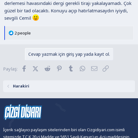
derlemesi havasındaki dergi gerekli tirajı yakalayamadı. Çok
güzel bir tad olacaktı. Konuyu açıp hatırlatmasaydın iyiydi,
sevgili Cemil
T
2 people
e
p
k
Cevap yazmak için giriş yap yada kayıt ol.
i
l
Facebook
X (Twitter)
Reddit
Pinterest
Tumblr
WhatsApp
E-posta
Link
Paylaş:
e
r
:
Harakiri
İçerik sağlayıcı paylaşım sitelerinden biri olan Cizgidiyari.com isimli
sitemizde T.C.K 20.ci Madde ve 5651 Sayılı Kanun'un 4.cü maddesinin