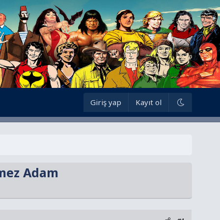
Giriş yap
Kayıt ol
ünmez Adam