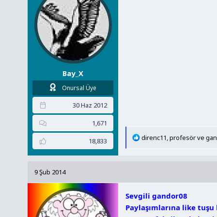
r
:
Bay_X
Onursal Üye
30 Haz 2012
1,671
T
direnc11
,
profesör
ve
gan
18,833
e
p
k
9 Şub 2014
i
l
Sevgili gandor08
e
r
Paylaşımlarına like tuş
: