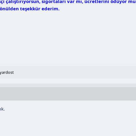
i çalıştırıyorsun, sigortaları var mı, ücretlerini ödüyor m
gönülden teşekkür ederim.
iyardost
ık.