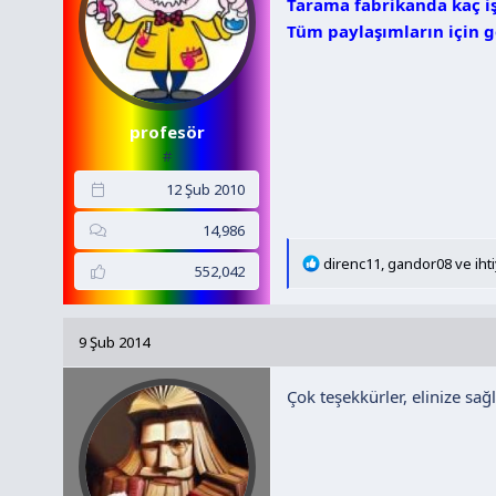
Tarama fabrikanda kaç işç
Tüm paylaşımların için 
profesör
#
12 Şub 2010
14,986
T
direnc11
,
gandor08
ve
iht
552,042
e
p
k
9 Şub 2014
i
l
Çok teşekkürler, elinize sağl
e
r
: