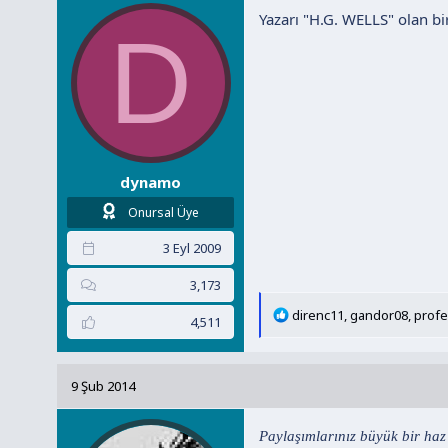
Yazarı "H.G. WELLS" olan bir
e
D
r
:
dynamo
Onursal Üye
3 Eyl 2009
3,173
T
direnc11
,
gandor08
,
profe
4,511
e
p
k
9 Şub 2014
i
l
e
Paylaşımlarınız büyük bir haz