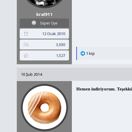
kral911
Süper Üye
12 Ocak 2010
3,030
T
1 kişi
1,527
e
p
k
10 Şub 2014
i
l
e
Hemen indiriyorum. Teşekkü
r
: