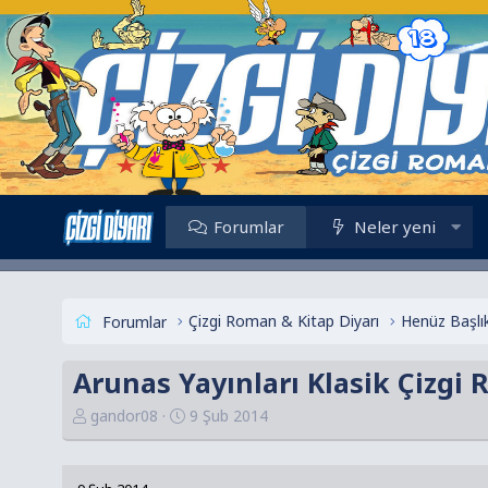
Forumlar
Neler yeni
Çizgi Roman & Kitap Diyarı
Forumlar
Arunas Yayınları Klasik Çizgi 
K
B
gandor08
9 Şub 2014
o
a
n
ş
u
l