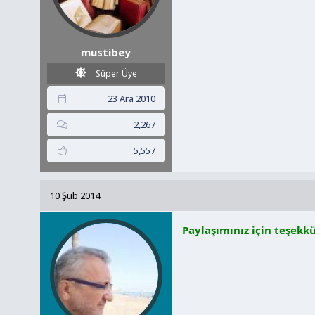
mustibey
Süper Üye
23 Ara 2010
2,267
5,557
10 Şub 2014
Paylaşımınız için teşekkü