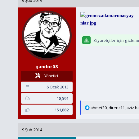
9 Şub 2014
y
a
u
n
B
g
a
ı
ş
ç
l
t
Ziyaretçiler için gizle
a
a
t
r
a
i
gandor08
n
h
i
Yönetici
6 Ocak 2013
18,591
T
ahmet30
,
direnc11
,
aziz ba
151,882
e
p
k
9 Şub 2014
i
l