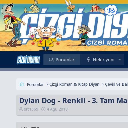
Forumlar
Neler yeni
Çizgi Roman & Kitap Diyarı
Çeviri ve B
Forumlar
Dylan Dog - Renkli - 3. Tam Ma
K
B
ert1569
4 Ağu 2018
o
a
n
ş
u
l