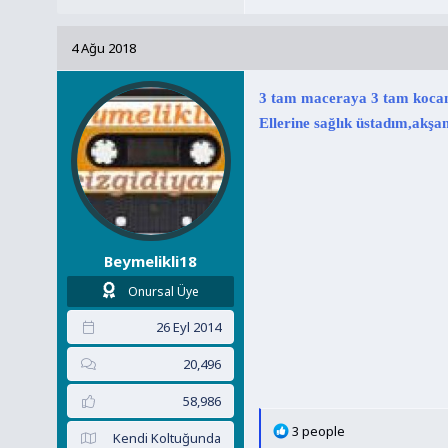
p
k
4 Ağu 2018
i
l
e
3 tam maceraya 3 tam kocam
r
Ellerine sağlık üstadım,akşam
:
Beymelikli18
Onursal Üye
26 Eyl 2014
20,496
58,986
T
3 people
Kendi Koltuğunda