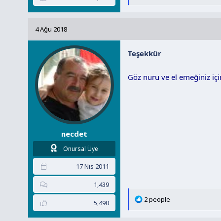
e
p
k
4 Ağu 2018
i
l
Teşekkür
e
r
:
Göz nuru ve el emeğiniz içi
necdet
Onursal Üye
17 Nis 2011
1,439
T
2 people
5,490
e
p