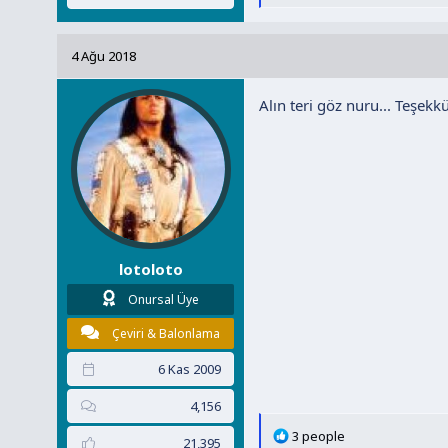
e
p
k
4 Ağu 2018
i
l
Alın teri göz nuru... Teşekk
e
r
:
lotoloto
Onursal Üye
Çeviri & Balonlama
6 Kas 2009
4,156
T
3 people
21,395