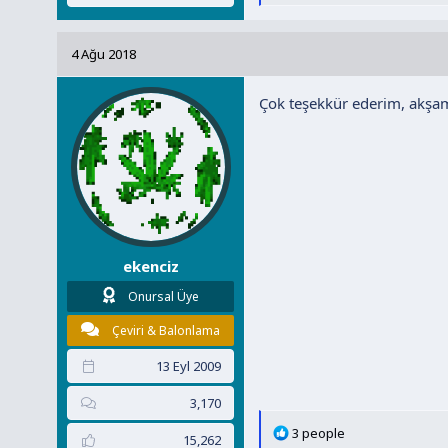
e
p
k
4 Ağu 2018
i
l
Çok teşekkür ederim, akşa
e
r
:
ekenciz
Onursal Üye
Çeviri & Balonlama
13 Eyl 2009
3,170
T
3 people
15,262