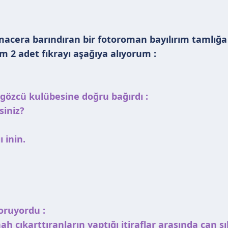
macera barındıran bir fotoroman bayılırım tamlığa 
m 2 adet fıkrayı aşağıya alıyorum :
özcü kulübesine doğru bağırdı :
siniz?
ı inin.
oruyordu :
ünah çıkarttıranların yaptığı itiraflar arasında can 