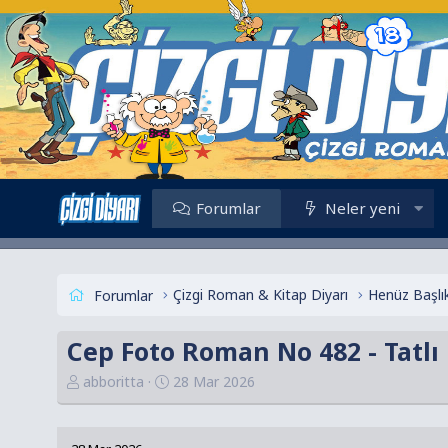
Forumlar
Neler yeni
Çizgi Roman & Kitap Diyarı
Forumlar
Cep Foto Roman No 482 - Tatlı 
K
B
abboritta
28 Mar 2026
o
a
n
ş
u
l