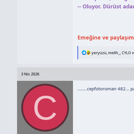
-- Oluyor. Dürüst adaml
Emeğine ve paylaşım
T
yeryüzü
,
melih_
,
CYLO
v
e
p
k
3 Nis 2026
i
l
........cepfotoroman 482... pa
e
C
r
: