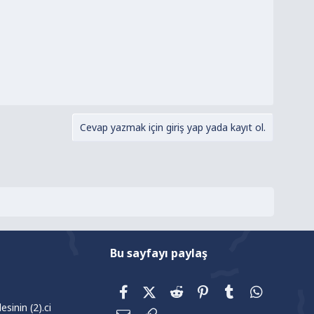
Cevap yazmak için giriş yap yada kayıt ol.
Bu sayfayı paylaş
Facebook
X (Twitter)
Reddit
Pinterest
Tumblr
WhatsAp
sinin (2).ci
E-posta
Link