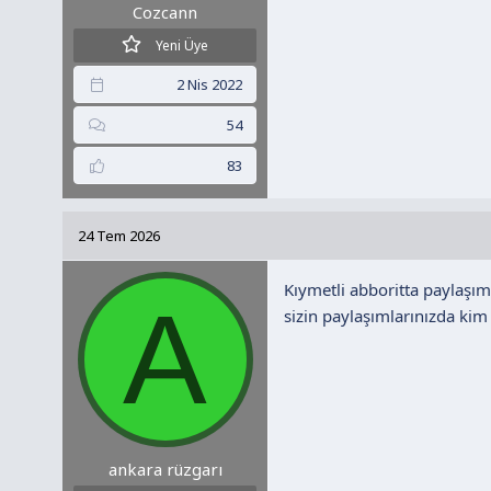
Cozcann
Yeni Üye
2 Nis 2022
54
83
24 Tem 2026
Kıymetli abboritta paylaşı
A
sizin paylaşımlarınızda ki
ankara rüzgarı