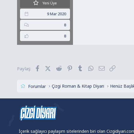
Yeni Üye
9 Mar 2020
8
8
Facebook
X (Twitter)
Reddit
Pinterest
Tumblr
WhatsApp
E-posta
Link
Paylaş:
Çizgi Roman & Kitap Diyarı
Forumlar
İçerik sağlayıcı paylaşım sitelerinden biri olan Cizgidiyari.c