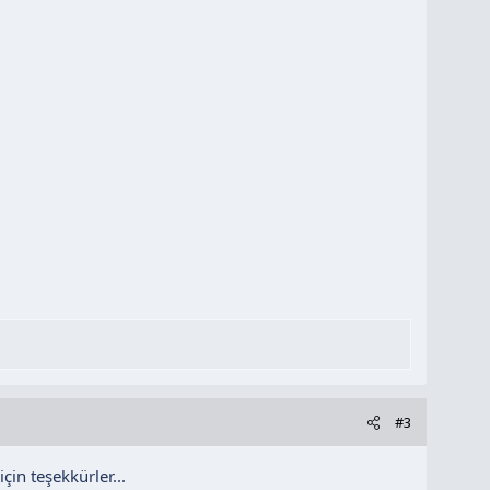
#3
çin teşekkürler...