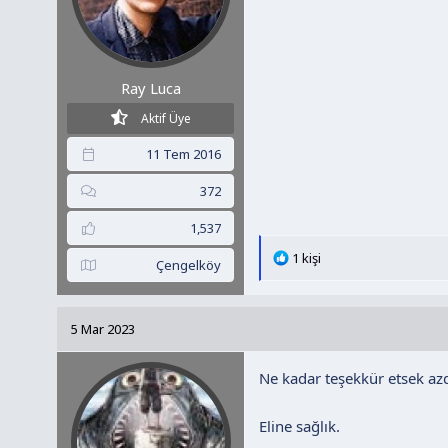
Ray Luca
Aktif Üye
11 Tem 2016
372
1,537
T
1 kişi
Çengelköy
e
p
k
5 Mar 2023
i
l
Ne kadar teşekkür etsek azd
e
r
:
Eline sağlık.