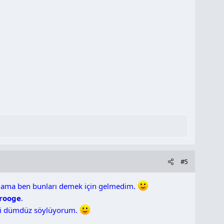
#5
laka ama ben bunları demek için gelmedim.
crooge
.
di dümdüz söylüyorum.