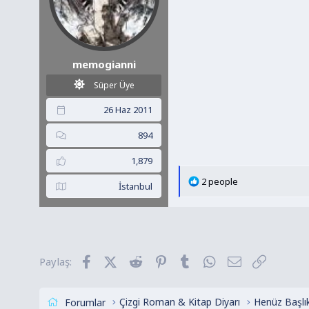
memogianni
Süper Üye
26 Haz 2011
894
1,879
T
2 people
İstanbul
e
p
k
i
l
Facebook
X (Twitter)
Reddit
Pinterest
Tumblr
WhatsApp
E-posta
Link
Paylaş:
e
r
:
Çizgi Roman & Kitap Diyarı
Forumlar