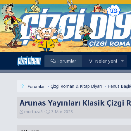
Forumlar
Neler yeni
Çizgi Roman & Kitap Diyarı
Forumlar
Arunas Yayınları Klasik Çizgi R
K
B
murtaza5
3 Mar 2023
o
a
n
ş
u
l