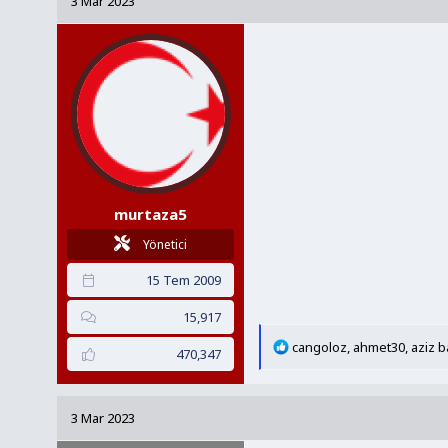
3 Mar 2023
y
a
u
n
B
g
a
ı
ş
ç
l
t
a
a
t
r
a
i
murtaza5
n
h
i
Yönetici
15 Tem 2009
15,917
T
cangoloz
,
ahmet30
,
aziz b
470,347
e
p
k
3 Mar 2023
i
l