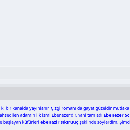
lla ki bir kanalda yayınlanır. Çizgi romanı da gayet güzeldir mut
ahsedilen adamın ilk ismi Ebenezer'dir. Yani tam adı
Ebenezer S
e başlayan küfürleri
ebenazir sıkıruuç
şeklinde söylerdim. Şim