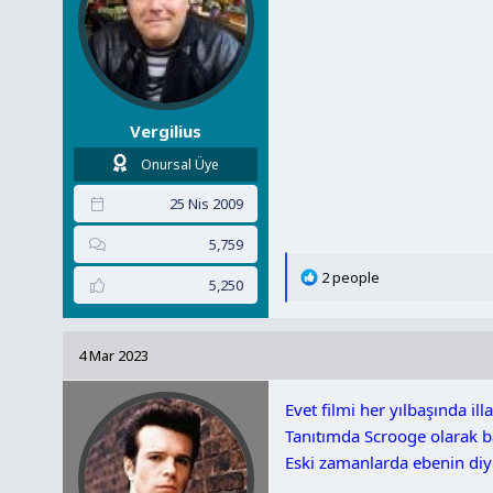
Vergilius
Onursal Üye
25 Nis 2009
5,759
T
2 people
5,250
e
p
k
4 Mar 2023
i
l
Evet filmi her yılbaşında i
e
r
Tanıtımda Scrooge olarak b
:
Eski zamanlarda ebenin diy