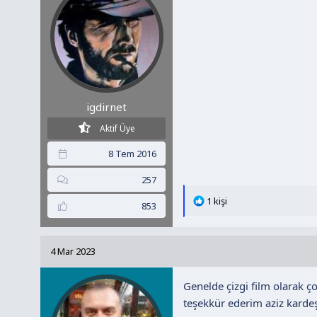
r
:
igdirnet
Aktif Üye
8 Tem 2016
257
T
1 kişi
853
e
p
k
4 Mar 2023
i
l
Genelde çizgi film olarak ç
e
r
teşekkür ederim aziz kardeş
: