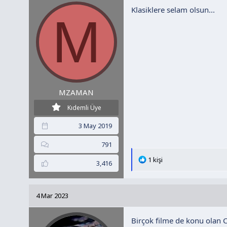
Klasiklere selam olsun...
e
M
r
:
MZAMAN
Kıdemli Üye
3 May 2019
791
T
1 kişi
3,416
e
p
k
4 Mar 2023
i
l
Birçok filme de konu olan Ch
e