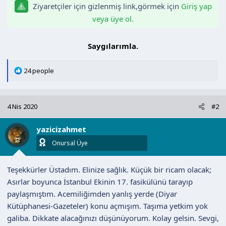
Ziyaretçiler için gizlenmiş link,görmek için
Giriş yap
n
h
i
veya üye ol.
Saygılarımla.​
T
24 people
e
p
k
4 Nis 2020
#2
i
l
yazicizahmet
e
r
Onursal Üye
:
Teşekkürler Üstadım. Elinize sağlık. Küçük bir ricam olacak;
Asırlar boyunca İstanbul Ekinin 17. fasikülünü tarayıp
paylaşmıştım. Acemiliğimden yanlış yerde (Diyar
Kütüphanesi-Gazeteler) konu açmışım. Taşıma yetkim yok
galiba. Dikkate alacağınızı düşünüyorum. Kolay gelsin. Sevgi,