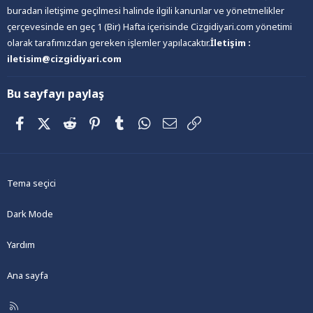
buradan iletişime geçilmesi halinde ilgili kanunlar ve yönetmelikler
çerçevesinde en geç 1 (Bir) Hafta içerisinde Cizgidiyari.com yönetimi
olarak tarafımızdan gereken işlemler yapılacaktır.
İletişim :
iletisim@cizgidiyari.com
Bu sayfayı paylaş
Facebook
X (Twitter)
Reddit
Pinterest
Tumblr
WhatsApp
E-posta
Link
Tema seçici
Dark Mode
Yardım
Ana sayfa
R