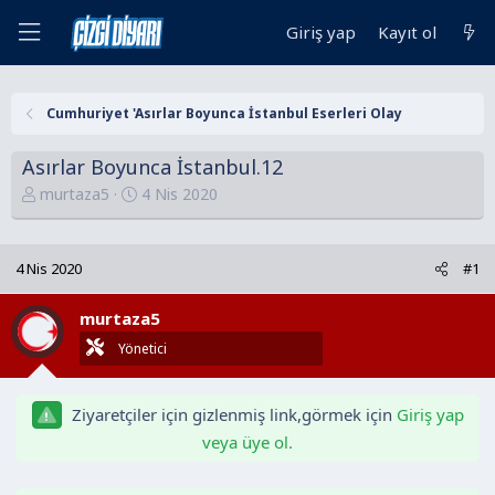
Giriş yap
Kayıt ol
Cumhuriyet 'Asırlar Boyunca İstanbul Eserleri Olay
Asırlar Boyunca İstanbul.12
K
B
murtaza5
4 Nis 2020
o
a
n
ş
u
l
4 Nis 2020
#1
y
a
u
n
murtaza5
B
g
Yönetici
a
ı
ş
ç
l
t
Ziyaretçiler için gizlenmiş link,görmek için
Giriş yap
a
a
veya üye ol.
t
r
a
i