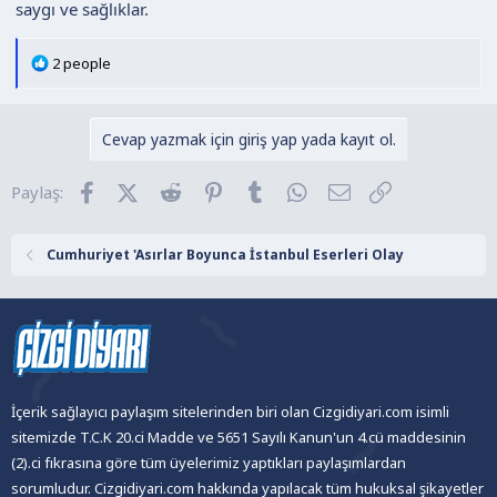
saygı ve sağlıklar.
T
2 people
e
p
k
Cevap yazmak için giriş yap yada kayıt ol.
i
l
Facebook
X (Twitter)
Reddit
Pinterest
Tumblr
WhatsApp
E-posta
Link
Paylaş:
e
r
:
Cumhuriyet 'Asırlar Boyunca İstanbul Eserleri Olay
İçerik sağlayıcı paylaşım sitelerinden biri olan Cizgidiyari.com isimli
sitemizde T.C.K 20.ci Madde ve 5651 Sayılı Kanun'un 4.cü maddesinin
(2).ci fıkrasına göre tüm üyelerimiz yaptıkları paylaşımlardan
sorumludur. Cizgidiyari.com hakkında yapılacak tüm hukuksal şikayetler