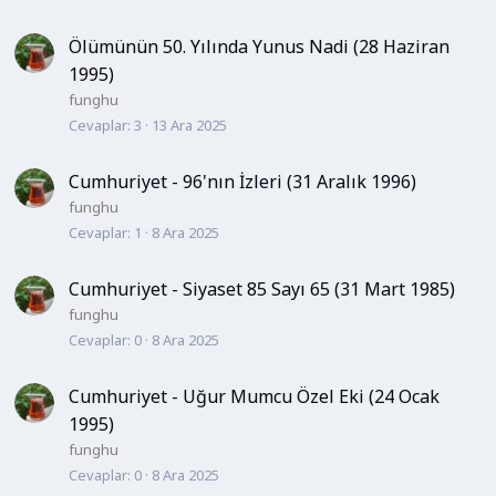
Ölümünün 50. Yılında Yunus Nadi (28 Haziran
1995)
funghu
Cevaplar
3
13 Ara 2025
Cumhuriyet - 96'nın İzleri (31 Aralık 1996)
funghu
Cevaplar
1
8 Ara 2025
Cumhuriyet - Siyaset 85 Sayı 65 (31 Mart 1985)
funghu
Cevaplar
0
8 Ara 2025
Cumhuriyet - Uğur Mumcu Özel Eki (24 Ocak
1995)
funghu
Cevaplar
0
8 Ara 2025