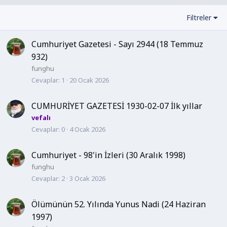
Filtreler
Cumhuriyet Gazetesi - Sayı 2944 (18 Temmuz
932)
funghu
Cevaplar
1
20 Ocak 2026
CUMHURİYET GAZETESİ 1930-02-07 İlk yıllar
vefalı
Cevaplar
0
4 Ocak 2026
Cumhuriyet - 98'in İzleri (30 Aralık 1998)
funghu
Cevaplar
2
3 Ocak 2026
Ölümünün 52. Yılında Yunus Nadi (24 Haziran
1997)