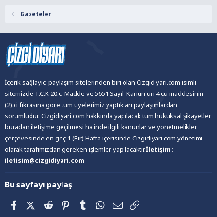
Gazeteler
İçerik sağlayıcı paylaşım sitelerinden biri olan Cizgidiyari.com isimli
sitemizde T.C.K 20.ci Madde ve 5651 Sayılı Kanun'un 4.cü maddesinin
(2).ci fıkrasına göre tüm üyelerimiz yaptıkları paylaşımlardan
sorumludur. Cizgidiyari.com hakkında yapılacak tüm hukuksal şikayetler
buradan iletişime geçilmesi halinde ilgili kanunlar ve yönetmelikler
çerçevesinde en geç 1 (Bir) Hafta içerisinde Cizgidiyari.com yönetimi
olarak tarafımızdan gereken işlemler yapılacaktır.
İletişim :
iletisim@cizgidiyari.com
Bu sayfayı paylaş
Facebook
X (Twitter)
Reddit
Pinterest
Tumblr
WhatsApp
E-posta
Link