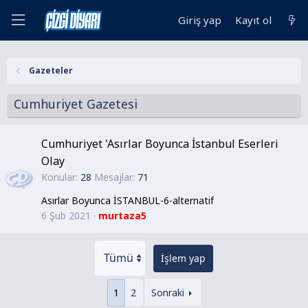
Giriş yap
Kayıt ol
Gazeteler
Cumhuriyet Gazetesi
Cumhuriyet 'Asırlar Boyunca İstanbul Eserleri
Olay
Konular
28
Mesajlar
71
Asırlar Boyunca İSTANBUL-6-alternatif
6 Şub 2021
murtaza5
İşlem yap
1
2
Sonraki