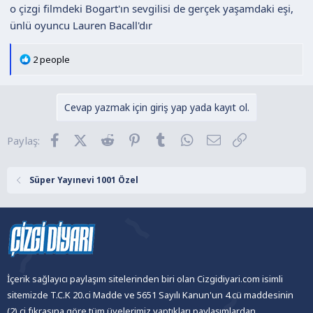
o çizgi filmdeki Bogart'ın sevgilisi de gerçek yaşamdaki eşi,
başlıyor ağlamaya.Niye yemek gecikti sevgilimin yanında
ünlü oyuncu Lauren Bacall'dır
mahçup oluyorum diye?Çizgi film aleminin en komik
sahnesidir.
T
2 people
e
p
k
Cevap yazmak için giriş yap yada kayıt ol.
i
l
Facebook
X (Twitter)
Reddit
Pinterest
Tumblr
WhatsApp
E-posta
Link
Paylaş:
e
r
:
Süper Yayınevi 1001 Özel
İçerik sağlayıcı paylaşım sitelerinden biri olan Cizgidiyari.com isimli
sitemizde T.C.K 20.ci Madde ve 5651 Sayılı Kanun'un 4.cü maddesinin
(2).ci fıkrasına göre tüm üyelerimiz yaptıkları paylaşımlardan