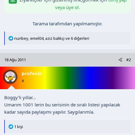
n
h
veya üye ol.
i
Tarama tarafımdan yapılmamıştır.​
T
nuribey
,
emel04
,
aziz balıkçı
ve 6 diğerleri
e
p
k
18 Ağu 2011
#2
i
l
profesör
e
r
#
:
Boggy'li yıllar...
Umarım 1001 lerin bu serisinin de sıralı listesi yapılacak
kadar sayıda paylaşımı yapılır. Saygılarımla.
T
1 kişi
e