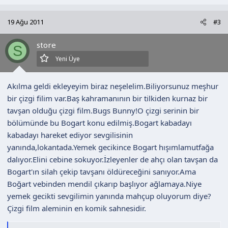
p
k
19 Ağu 2011
#3
i
l
store
e
S
r
Yeni Üye
:
Akılma geldi ekleyeyim biraz neşelelim.Biliyorsunuz meşhur
bir çizgi filim var.Baş kahramanının bir tilkiden kurnaz bir
tavşan olduğu çizgi film.Bugs Bunny!O çizgi serinin bir
bölümünde bu Bogart konu edilmiş.Bogart kabadayı
kabadayı hareket ediyor sevgilisinin
yanında,lokantada.Yemek gecikince Bogart hışımlamutfağa
dalıyor.Elini cebine sokuyor.İzleyenler de ahçı olan tavşan da
Bogart'ın silah çekip tavşanı öldüreceğini sanıyor.Ama
Boğart vebinden mendil çıkarıp başlıyor ağlamaya.Niye
yemek gecikti sevgilimin yanında mahçup oluyorum diye?
Çizgi film aleminin en komik sahnesidir.