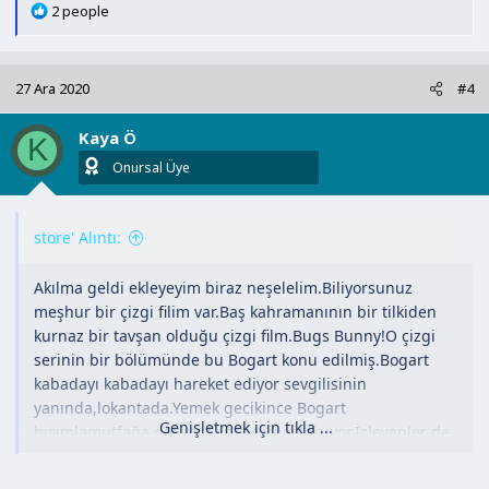
T
2 people
e
p
k
27 Ara 2020
#4
i
l
Kaya Ö
e
K
r
Onursal Üye
:
store' Alıntı:
Akılma geldi ekleyeyim biraz neşelelim.Biliyorsunuz
meşhur bir çizgi filim var.Baş kahramanının bir tilkiden
kurnaz bir tavşan olduğu çizgi film.Bugs Bunny!O çizgi
serinin bir bölümünde bu Bogart konu edilmiş.Bogart
kabadayı kabadayı hareket ediyor sevgilisinin
yanında,lokantada.Yemek gecikince Bogart
Genişletmek için tıkla ...
hışımlamutfağa dalıyor.Elini cebine sokuyor.İzleyenler de
ahçı olan tavşan da Bogart'ın silah çekip tavşanı
öldüreceğini sanıyor.Ama Boğart vebinden mendil çıkarıp