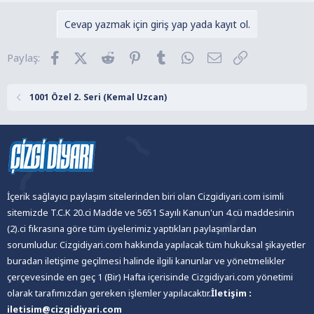
p
k
Cevap yazmak için giriş yap yada kayıt ol.
i
l
Facebook
X (Twitter)
Reddit
Pinterest
Tumblr
WhatsApp
E-posta
Link
Paylaş:
e
r
:
1001 Özel 2. Seri (Kemal Uzcan)
İçerik sağlayıcı paylaşım sitelerinden biri olan Cizgidiyari.com isimli
sitemizde T.C.K 20.ci Madde ve 5651 Sayılı Kanun'un 4.cü maddesinin
(2).ci fıkrasına göre tüm üyelerimiz yaptıkları paylaşımlardan
sorumludur. Cizgidiyari.com hakkında yapılacak tüm hukuksal şikayetler
buradan iletişime geçilmesi halinde ilgili kanunlar ve yönetmelikler
çerçevesinde en geç 1 (Bir) Hafta içerisinde Cizgidiyari.com yönetimi
olarak tarafımızdan gereken işlemler yapılacaktır.
İletişim :
iletisim@cizgidiyari.com