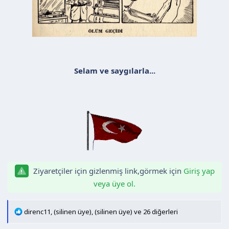
Selam ve saygılarla...
Ziyaretçiler için gizlenmiş link,görmek için
Giriş yap
veya üye ol.
T
direnc11
,
(silinen üye)
,
(silinen üye)
ve 26 diğerleri
e