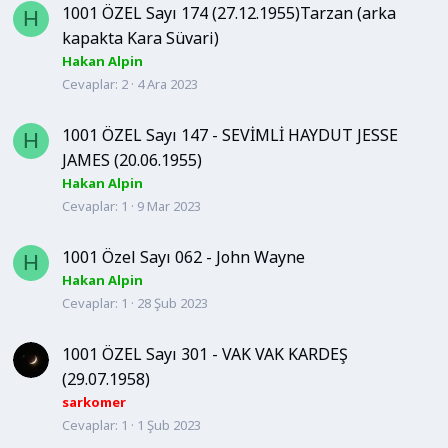
1001 ÖZEL Sayı 174 (27.12.1955)Tarzan (arka
H
kapakta Kara Süvari)
Hakan Alpin
Cevaplar
2
4 Ara 2023
1001 ÖZEL Sayı 147 - SEVİMLİ HAYDUT JESSE
H
JAMES (20.06.1955)
Hakan Alpin
Cevaplar
1
9 Mar 2023
1001 Özel Sayı 062 - John Wayne
H
Hakan Alpin
Cevaplar
1
28 Şub 2023
1001 ÖZEL Sayı 301 - VAK VAK KARDEŞ
(29.07.1958)
sarkomer
Cevaplar
1
1 Şub 2023