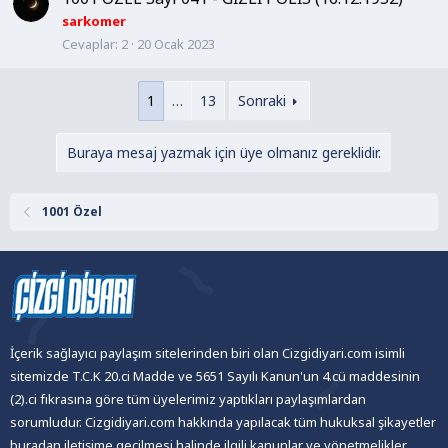
sarkomer
Cevaplar
2
20 Ocak 2023
1
…
13
Sonraki
Buraya mesaj yazmak için üye olmanız gereklidir.
1001 Özel
İçerik sağlayıcı paylaşım sitelerinden biri olan Cizgidiyari.com isimli
sitemizde T.C.K 20.ci Madde ve 5651 Sayılı Kanun'un 4.cü maddesinin
(2).ci fıkrasına göre tüm üyelerimiz yaptıkları paylaşımlardan
sorumludur. Cizgidiyari.com hakkında yapılacak tüm hukuksal şikayetler
buradan iletişime geçilmesi halinde ilgili kanunlar ve yönetmelikler