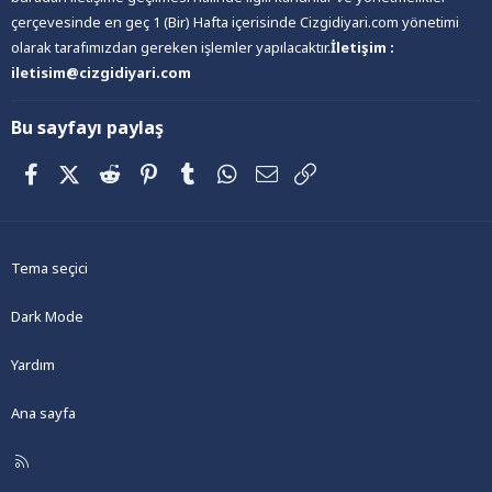
çerçevesinde en geç 1 (Bir) Hafta içerisinde Cizgidiyari.com yönetimi
olarak tarafımızdan gereken işlemler yapılacaktır.
İletişim :
iletisim@cizgidiyari.com
Bu sayfayı paylaş
Facebook
X (Twitter)
Reddit
Pinterest
Tumblr
WhatsApp
E-posta
Link
Tema seçici
Dark Mode
Yardım
Ana sayfa
R
S