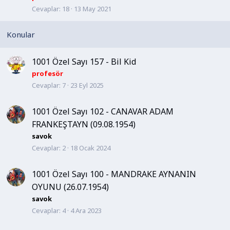
Cevaplar
18
13 May 2021
b
i
t
1001 Özel Sayı 157 - Bil Kid
profesör
Cevaplar
7
23 Eyl 2025
1001 Özel Sayı 102 - CANAVAR ADAM
FRANKEŞTAYN (09.08.1954)
savok
Cevaplar
2
18 Ocak 2024
1001 Özel Sayı 100 - MANDRAKE AYNANIN
OYUNU (26.07.1954)
savok
Cevaplar
4
4 Ara 2023