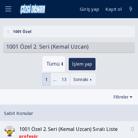
Giriş yap
Kayıt ol
1001 Özel
1001 Özel 2. Seri (Kemal Uzcan)
İşlem yap
1
…
13
Sonraki
Filtreler
1001 Özel 2. Seri (Kemal Uzcan) Sıralı Liste
S
a
profesör