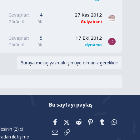
Cevaplar
4
27 Kas 2012
Görüntü
3K
Gulyabani
Cevaplar
5
17 Eki 2012
D
Görüntü
3K
dynamo
Buraya mesaj yazmak için üye olmanız gereklidir.
Bu sayfayı paylaş
Facebook
X (Twitter)
Reddit
Pinterest
Tumblr
WhatsAp
sinin (2).ci
E-posta
Link
radan iletişime