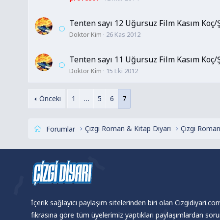
Tenten sayı 12 Uğursuz Film Kasım Koç
Doktor Kim
26 Kas 2012
Tenten sayı 11 Uğursuz Film Kasım Koç
Doktor Kim
15 Eki 2012
Önceki
1
…
5
6
7
Çizgi Roman & Kitap Diyarı
Çizgi Roman
Forumlar
İçerik sağlayıcı paylaşım sitelerinden biri olan Cizgidiyari.c
fıkrasına göre tüm üyelerimiz yaptıkları paylaşımlardan sor