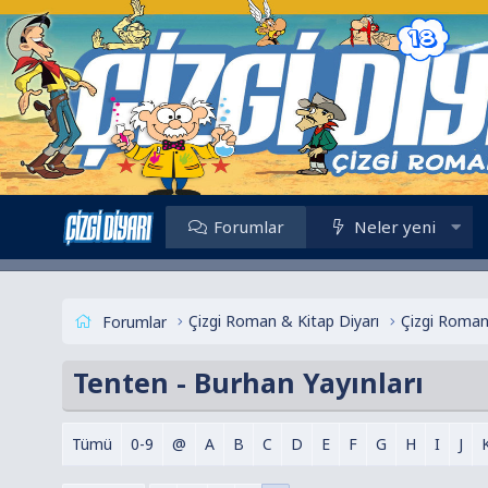
Forumlar
Neler yeni
Çizgi Roman & Kitap Diyarı
Çizgi Roman
Forumlar
Tenten - Burhan Yayınları
Tümü
0-9
@
A
B
C
D
E
F
G
H
I
J