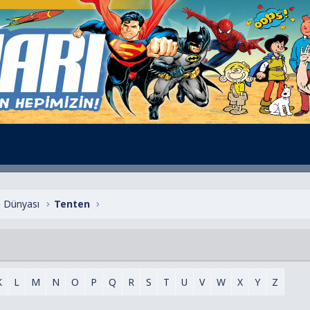
 Dünyası
Tenten
K
L
M
N
O
P
Q
R
S
T
U
V
W
X
Y
Z