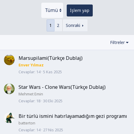
İşlem yap
1
2
Sonraki
Filtreler
Marsupilami(Türkçe Dublaj)
Enver Yılmaz
Cevaplar
14
5 Kas 2025
Star Wars - Clone Wars(Türkçe Dublaj)
Mehmet Emin
Cevaplar
18
30 Eki 2025
Bir türlü ismini hatırlayamadığım gezi programı
batterton
Cevaplar
14
27 Nis 2025