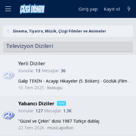
Giriş yap
Kayıt ol
Sinema, Tiyatro, Müzik, Çizgi Filmler ve Animeler
Televizyon Dizileri
Yerli Diziler
Konular
13
Mesajlar
36
Galip TEKİN - Acayip Hikayeler (5. Bölüm) - Gözlük (Film + ÇR)
10 Tem 2025
kivisuyu
Yabancı Diziler
Konular
127
Mesajlar
1.3K
"Güzel ve Çirkin" dizisi 1987 Türkçe dublaj
22 Tem 2026
musicapollon