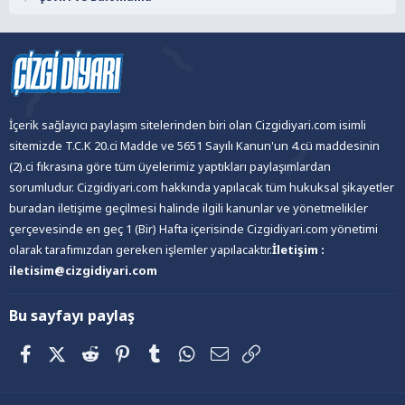
İçerik sağlayıcı paylaşım sitelerinden biri olan Cizgidiyari.com isimli
sitemizde T.C.K 20.ci Madde ve 5651 Sayılı Kanun'un 4.cü maddesinin
(2).ci fıkrasına göre tüm üyelerimiz yaptıkları paylaşımlardan
sorumludur. Cizgidiyari.com hakkında yapılacak tüm hukuksal şikayetler
buradan iletişime geçilmesi halinde ilgili kanunlar ve yönetmelikler
çerçevesinde en geç 1 (Bir) Hafta içerisinde Cizgidiyari.com yönetimi
olarak tarafımızdan gereken işlemler yapılacaktır.
İletişim :
iletisim@cizgidiyari.com
Bu sayfayı paylaş
Facebook
X (Twitter)
Reddit
Pinterest
Tumblr
WhatsApp
E-posta
Link