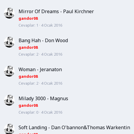
Mirror Of Dreams - Paul Kirchner
gandor08
Cevaplar
1
4 Ocak 2016
Bang Hah - Don Wood
gandor08
Cevaplar
2
4 Ocak 2016
Woman - Jeranaton
gandor08
Cevaplar
2
4 Ocak 2016
Milady 3000 - Magnus
gandor08
Cevaplar
0
4 Ocak 2016
Soft Landing - Dan O'bannon&Thomas Warkentin