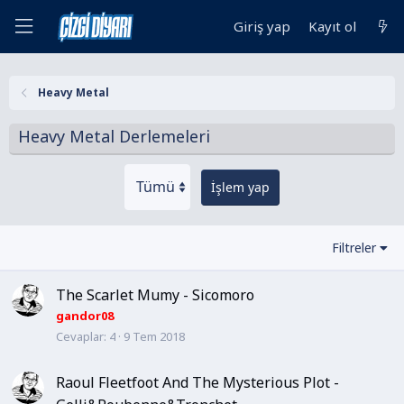
Giriş yap
Kayıt ol
Heavy Metal
Heavy Metal Derlemeleri
İşlem yap
Filtreler
The Scarlet Mumy - Sicomoro
gandor08
Cevaplar
4
9 Tem 2018
Raoul Fleetfoot And The Mysterious Plot -