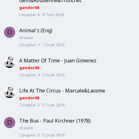
Gelli&Roubenne&Tronchet
gandor08
Cevaplar
0
8 Tem 2018
Animal'z (Eng)
D
dracem
Cevaplar
1
7 Ocak 2016
A Matter Of Time - Juan Gimenez
gandor08
Cevaplar
4
5 Ocak 2016
Life At The Circus - Marcale&Lacome
gandor08
Cevaplar
3
5 Ocak 2016
The Bus - Paul Kirchner (1978)
D
dracem
Cevaplar
0
5 Ocak 2016