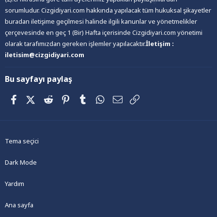
sorumludur. Cizgidiyari.com hakkında yapılacak tüm hukuksal şikayetler
buradan iletişime geçilmesi halinde ilgili kanunlar ve yönetmelikler
çerçevesinde en geç 1 (Bir) Hafta içerisinde Cizgidiyari.com yönetimi
olarak tarafımızdan gereken işlemler yapılacaktır.
İletişim :
iletisim@cizgidiyari.com
Bu sayfayı paylaş
Facebook
X (Twitter)
Reddit
Pinterest
Tumblr
WhatsApp
E-posta
Link
Tema seçici
Dark Mode
Yardım
Ana sayfa