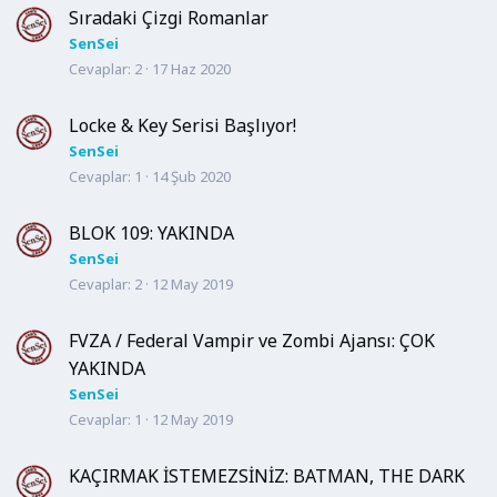
Sıradaki Çizgi Romanlar
SenSei
Cevaplar
2
17 Haz 2020
Locke & Key Serisi Başlıyor!
SenSei
Cevaplar
1
14 Şub 2020
BLOK 109: YAKINDA
SenSei
Cevaplar
2
12 May 2019
FVZA / Federal Vampir ve Zombi Ajansı: ÇOK
YAKINDA
SenSei
Cevaplar
1
12 May 2019
KAÇIRMAK İSTEMEZSİNİZ: BATMAN, THE DARK