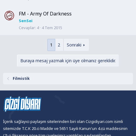
FM - Army Of Darkness
SenSei
Cevaplar
4
4 Tem 2015
1
2
Sonraki
Buraya mesaj yazmak için üye olmanız gereklidir.
Filmistik
İçerik sağlayıcı paylaşım sitelerinden biri olan Cizgidiyari.com isimli
sitemizde T.C.K 20.ci Madde ve 5651 Sayılı Kanun'un 4.cü maddesinin
(2).ci fıkrasına göre tüm üyelerimiz yaptıkları paylaşımlardan