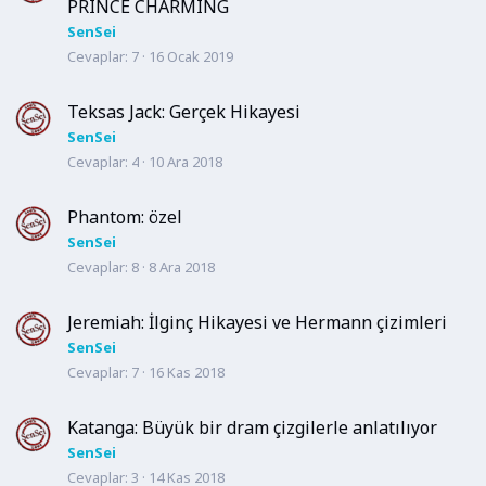
PRINCE CHARMING
SenSei
Cevaplar
7
16 Ocak 2019
Teksas Jack: Gerçek Hikayesi
SenSei
Cevaplar
4
10 Ara 2018
Phantom: özel
SenSei
Cevaplar
8
8 Ara 2018
Jeremiah: İlginç Hikayesi ve Hermann çizimleri
SenSei
Cevaplar
7
16 Kas 2018
Katanga: Büyük bir dram çizgilerle anlatılıyor
SenSei
Cevaplar
3
14 Kas 2018