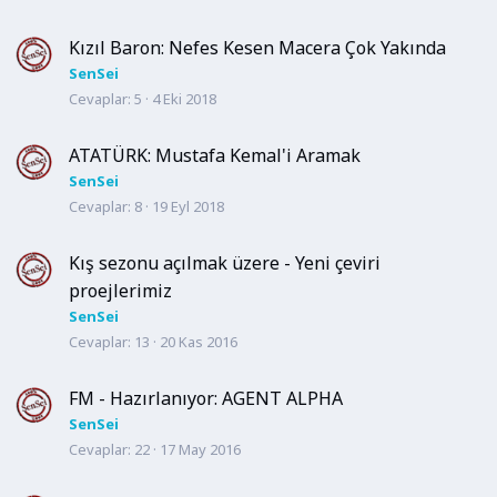
Kızıl Baron: Nefes Kesen Macera Çok Yakında
SenSei
Cevaplar
5
4 Eki 2018
ATATÜRK: Mustafa Kemal'i Aramak
SenSei
Cevaplar
8
19 Eyl 2018
Kış sezonu açılmak üzere - Yeni çeviri
proejlerimiz
SenSei
Cevaplar
13
20 Kas 2016
FM - Hazırlanıyor: AGENT ALPHA
SenSei
Cevaplar
22
17 May 2016