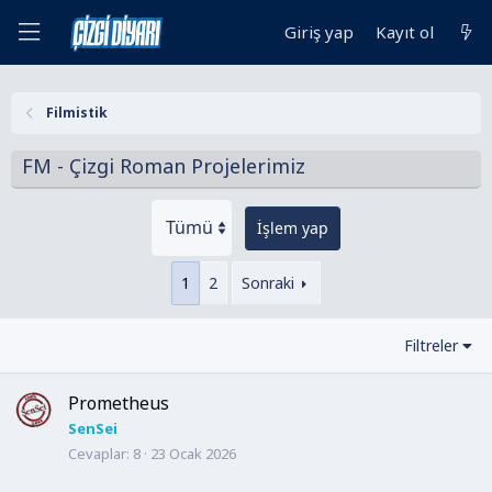
Giriş yap
Kayıt ol
Filmistik
FM - Çizgi Roman Projelerimiz
İşlem yap
1
2
Sonraki
Filtreler
Prometheus
SenSei
Cevaplar
8
23 Ocak 2026