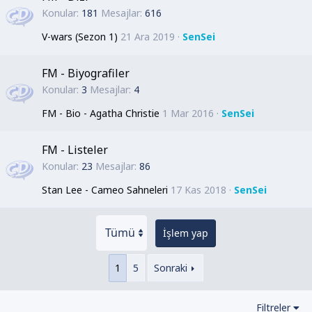
Konular
181
Mesajlar
616
V-wars (Sezon 1)
21 Ara 2019
SenSei
FM - Biyografiler
Konular
3
Mesajlar
4
FM - Bio - Agatha Christie
1 Mar 2016
SenSei
FM - Listeler
Konular
23
Mesajlar
86
Stan Lee - Cameo Sahneleri
17 Kas 2018
SenSei
İşlem yap
1
5
Sonraki
Filtreler