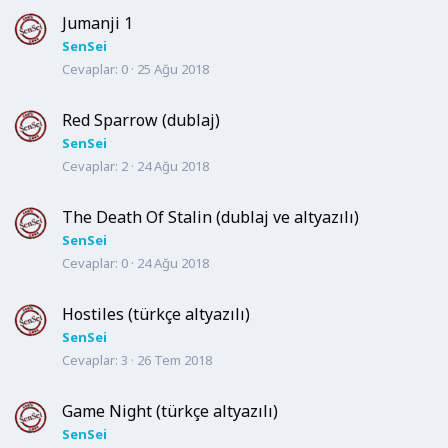
Jumanji 1
SenSei
Cevaplar
0
25 Ağu 2018
Red Sparrow (dublaj)
SenSei
Cevaplar
2
24 Ağu 2018
The Death Of Stalin (dublaj ve altyazılı)
SenSei
Cevaplar
0
24 Ağu 2018
Hostiles (türkçe altyazılı)
SenSei
Cevaplar
3
26 Tem 2018
Game Night (türkçe altyazılı)
SenSei