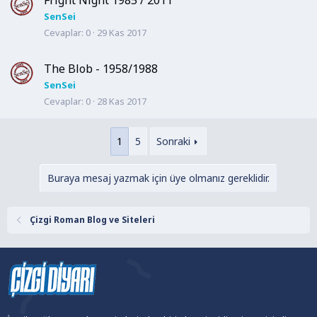
Fright Night 1985 / 2011
SenSei
Cevaplar
0
29 Kas 2017
The Blob - 1958/1988
SenSei
Cevaplar
0
28 Kas 2017
1
5
Sonraki
Buraya mesaj yazmak için üye olmanız gereklidir.
Çizgi Roman Blog ve Siteleri