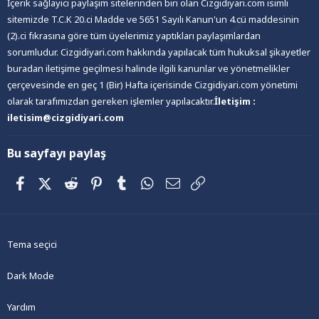
İçerik sağlayıcı paylaşım sitelerinden biri olan Cizgidiyari.com isimli
sitemizde T.C.K 20.ci Madde ve 5651 Sayılı Kanun'un 4.cü maddesinin
(2).ci fıkrasına göre tüm üyelerimiz yaptıkları paylaşımlardan
sorumludur. Cizgidiyari.com hakkında yapılacak tüm hukuksal şikayetler
buradan iletişime geçilmesi halinde ilgili kanunlar ve yönetmelikler
çerçevesinde en geç 1 (Bir) Hafta içerisinde Cizgidiyari.com yönetimi
olarak tarafımızdan gereken işlemler yapılacaktır.
İletişim :
iletisim@cizgidiyari.com
Bu sayfayı paylaş
Facebook
X (Twitter)
Reddit
Pinterest
Tumblr
WhatsApp
E-posta
Link
Tema seçici
Dark Mode
Yardım