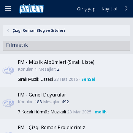
Giriş yap
Kayıt ol
Çizgi Roman Blog ve Siteleri
Filmistik
FM - Müzik Albümleri (Sıralı Liste)
Konular
1
Mesajlar
2
Sıralı Müzik Listesi
28 Haz 2016
SenSei
FM - Genel Duyurular
Konular
188
Mesajlar
492
7 Kocalı Hürmüz Müzikali
28 Mar 2025
melih_
FM - Çizgi Roman Projelerimiz