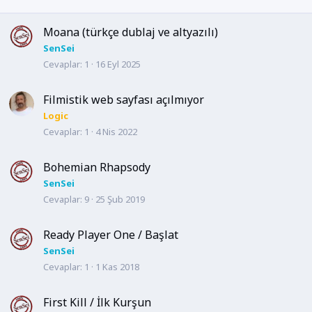
Moana (türkçe dublaj ve altyazılı)
SenSei
Cevaplar
1
16 Eyl 2025
Filmistik web sayfası açılmıyor
Logic
Cevaplar
1
4 Nis 2022
Bohemian Rhapsody
SenSei
Cevaplar
9
25 Şub 2019
Ready Player One / Başlat
SenSei
Cevaplar
1
1 Kas 2018
First Kill / İlk Kurşun