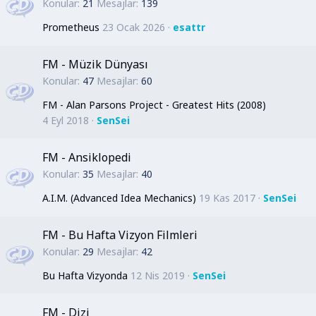
Konular
21
Mesajlar
139
Prometheus
23 Ocak 2026
esattr
FM - Müzik Dünyası
Konular
47
Mesajlar
60
FM - Alan Parsons Project - Greatest Hits (2008)
4 Eyl 2018
SenSei
FM - Ansiklopedi
Konular
35
Mesajlar
40
A.I.M. (Advanced Idea Mechanics)
19 Kas 2017
SenSei
FM - Bu Hafta Vizyon Filmleri
Konular
29
Mesajlar
42
Bu Hafta Vizyonda
12 Nis 2019
SenSei
FM - Dizi